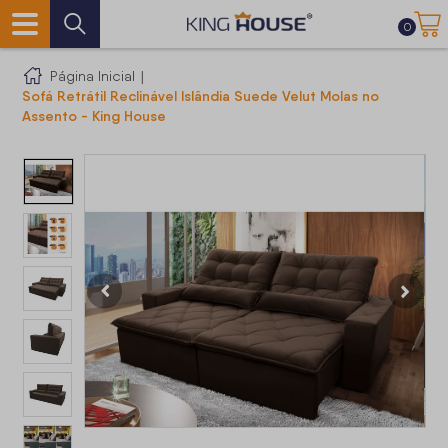
0
Página Inicial
|
Sofá Retrátil Reclinável Islândia Suede Velut Molas no
Assento - King House