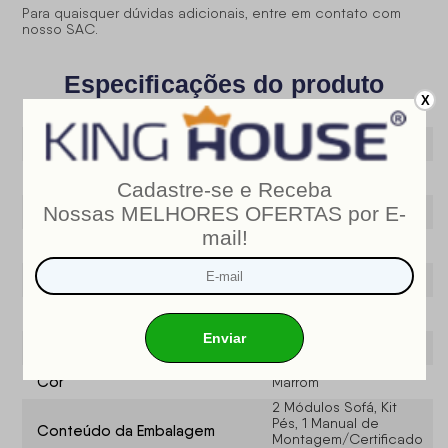
Para quaisquer dúvidas adicionais, entre em contato com
nosso SAC.
Especificações do produto
X
Modelo
Islândia
Marca
King House ®
Largura (cm)
250
Profundidade (CM)
121
Altura Do Sofá
105
Tamanho
2,50 metros
Sofá Retrátil e
Tipo de Produto
Reclinável
Cor
Marrom
2 Módulos Sofá, Kit
Pés, 1 Manual de
Conteúdo da Embalagem
Montagem/Certificado