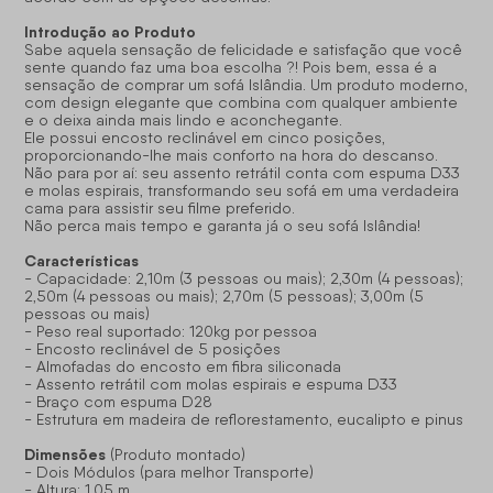
Introdução ao Produto
Sabe aquela sensação de felicidade e satisfação que você
sente quando faz uma boa escolha ?! Pois bem, essa é a
sensação de comprar um sofá Islândia. Um produto moderno,
com design elegante que combina com qualquer ambiente
e o deixa ainda mais lindo e aconchegante.
Ele possui encosto reclinável em cinco posições,
proporcionando-lhe mais conforto na hora do descanso.
Não para por aí: seu assento retrátil conta com espuma D33
e molas espirais, transformando seu sofá em uma verdadeira
cama para assistir seu filme preferido.
Não perca mais tempo e garanta já o seu sofá Islândia!
Características
- Capacidade: 2,10m (3 pessoas ou mais); 2,30m (4 pessoas);
2,50m (4 pessoas ou mais); 2,70m (5 pessoas); 3,00m (5
pessoas ou mais)
- Peso real suportado: 120kg por pessoa
- Encosto reclinável de 5 posições
- Almofadas do encosto em fibra siliconada
- Assento retrátil com molas espirais e espuma D33
- Braço com espuma D28
- Estrutura em madeira de reflorestamento, eucalipto e pinus
Dimensões
(Produto montado)
- Dois Módulos (para melhor Transporte)
- Altura: 1,05 m