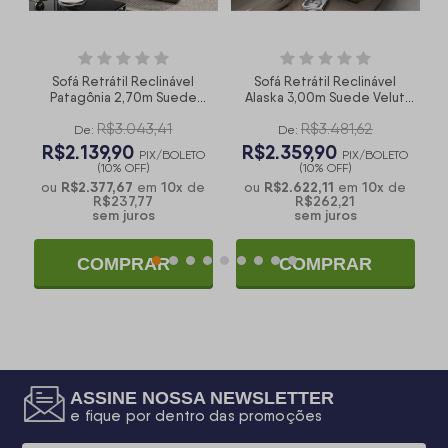
Sofá Retrátil Reclinável
Sofá Retrátil Reclinável
t
Patagônia 2,70m Suede
Alaska 3,00m Suede Velut
Velut Bege Molas no
Bege Molas no Assento -
R$3.043,41
R$3.481,62
Assento - King House
King House
De:
De:
R$2.139,90
R$2.359,90
O
PIX/BOLETO
PIX/BOLETO
(10% OFF)
(10% OFF)
R$2.377,67
10
x
R$2.622,11
10
x
e
ou
em
de
ou
em
de
R$237,77
R$262,21
sem juros
sem juros
COMPRAR
COMPRAR
ASSINE NOSSA NEWSLETTER
e fique por dentro das promoções