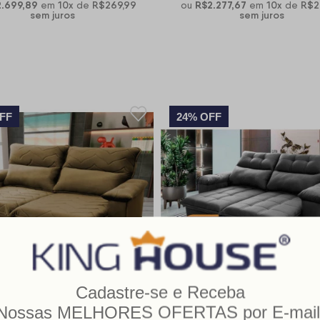
.699,89
10
x
R$269,99
R$2.277,67
10
x
R$2
em
de
ou
em
de
sem juros
sem juros
FF
24% OFF