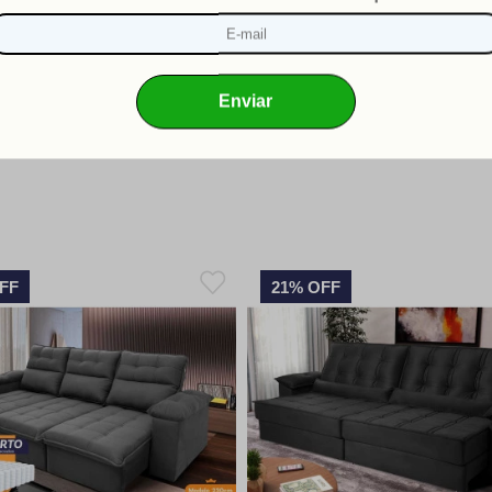
etrátil Reclinável Paris 1,50m
Sofá Retrátil Reclinável Veron
elut Bege Molas Ensacadas -
Suede Velut Cinza Molas Ensa
King House
King House
R$1.771,22
R$2.083,77
De:
De:
.269,90
R$1.419,90
PIX/BOLETO (10% OFF)
PIX/BOLETO (10%
1.411,00
10
x
R$141,10
R$1.577,67
10
x
R$1
em
de
ou
em
de
sem juros
sem juros
FF
21% OFF