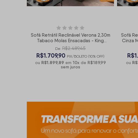
Sofá Retrátil Reclinável Verona 2,30m
Sofá Re
Tabaco Molas Ensacadas - King
Cinza M
House
R$2.489,45
De:
R$1.709,90
R$1
PIX/BOLETO (10% OFF)
R$1.899,89
10
x
R$189,99
R$
ou
em
de
ou
sem juros