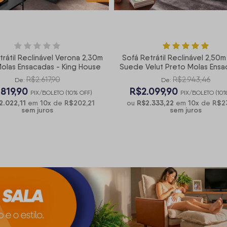
trátil Reclinável Verona 2,30m
Sofá Retrátil Reclinável 2,50m
olas Ensacadas - King House
Suede Velut Preto Molas Ensa
King House
R$2.617,90
R$2.943,46
De:
De:
.819,90
R$2.099,90
PIX/BOLETO (10% OFF)
PIX/BOLETO (10%
2.022,11
10
x
R$202,21
R$2.333,22
10
x
R$2
em
de
ou
em
de
sem juros
sem juros