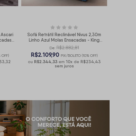
 Ascari
Sofá Retrátil Reclinável Nivus 2,30m
cadas -
Linho Azul Molas Ensacadas - King
House
R$2.882,81
De:
R$2.109,90
 OFF)
PIX/BOLETO (10% OFF)
33,32
R$2.344,33
10
x
R$234,43
ou
em
de
sem juros