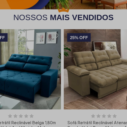
NOSSOS
MAIS VENDIDOS
FF
25% OFF
trátil Reclinável Belga 1,80m
Sofá Retrátil Reclinável Atena