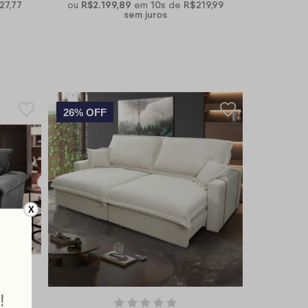
27,77
R$2.199,89
10
x
R$219,99
ou
em
de
sem juros
26% OFF
X