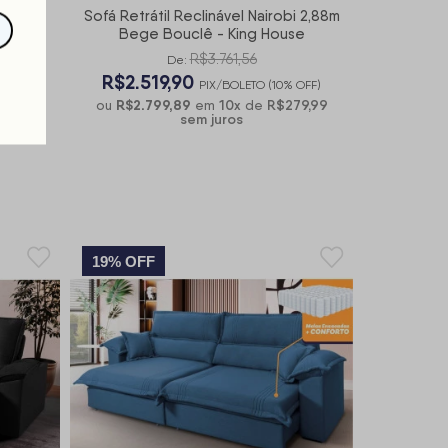
a 1,80m
Sofá Retrátil Reclinável Nairobi 2,88m
cadas -
Bege Bouclê - King House
R$3.761,56
De:
R$2.519,90
 OFF)
PIX/BOLETO (10% OFF)
57,77
R$2.799,89
10
x
R$279,99
ou
em
de
sem juros
19% OFF