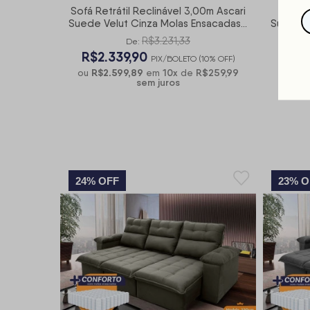
Sofá Retrátil Reclinável 3,00m Ascari
Sofá R
Suede Velut Cinza Molas Ensacadas -
Suede V
King House
R$3.231,33
De:
R$2.339,90
R$1
PIX/BOLETO (10% OFF)
R$2.599,89
10
x
R$259,99
R$
ou
em
de
ou
sem juros
24% OFF
23% O