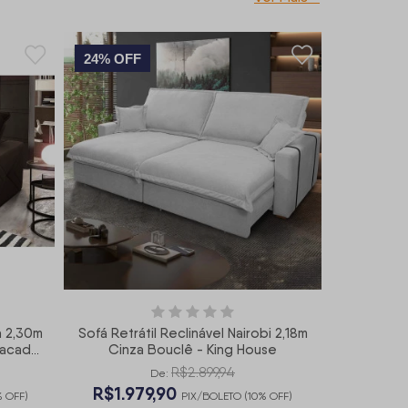
24% OFF
a 2,30m
Sofá Retrátil Reclinável Nairobi 2,18m
sacadas
Cinza Bouclê - King House
R$2.899,94
De:
R$1.979,90
 OFF)
PIX/BOLETO (10% OFF)