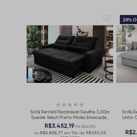
24% O
Sofá Retrátil Reclinável Sevilha 3,00m
Sofá Re
Suede Veluti Preto Molas Ensacadas
Linho 
- King House
R$3.452,19
PIX/BOLETO
R$2
R$3.835,77
10
x
R$383,58
ou
em
de
sem juros