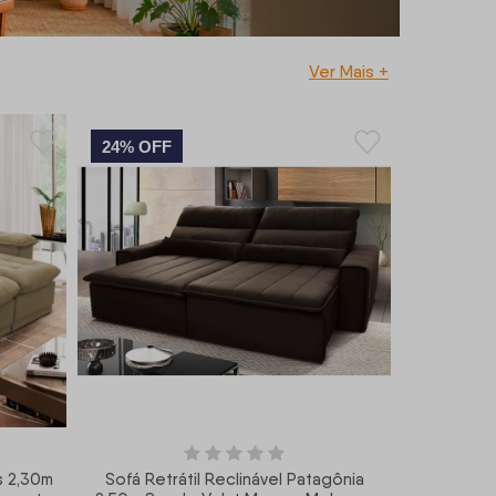
Ver Mais +
24% OFF
s 2,30m
Sofá Retrátil Reclinável Patagônia