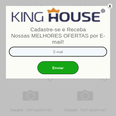
X
Colchão Espuma D33 Miami
Colchão Casal Espuma D33
Casal 138x188x24 Cinza
Valentine 88x188x14 Branco
R$1.041,24
R$874,70
De:
De:
R$699,90
R$619,90
PIX/BOLETO (10%
PIX/BOLETO (10%
OFF)
OFF)
R$777,67
10
x
R$688,78
10
x
ou
em
de
ou
em
de
R$77,77
R$68,88
sem juros
sem juros
COMPRAR
COMPRAR