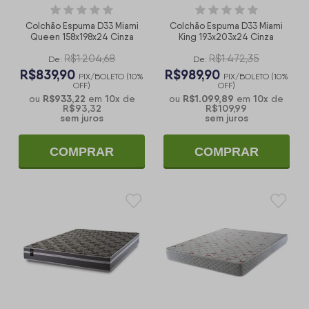
Colchão Espuma D33 Miami
Colchão Espuma D33 Miami
Queen 158x198x24 Cinza
King 193x203x24 Cinza
R$1.204,68
R$1.472,35
De:
De:
R$839,90
R$989,90
PIX/BOLETO (10%
PIX/BOLETO (10%
OFF)
OFF)
R$933,22
10
x
R$1.099,89
10
x
ou
em
de
ou
em
de
R$93,32
R$109,99
sem juros
sem juros
COMPRAR
COMPRAR