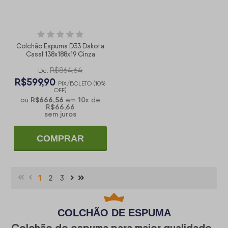
Colchão Espuma D33 Dakota
Casal 138x188x19 Cinza
R$864,64
De:
R$599,90
PIX/BOLETO (10%
OFF)
R$666,56
10
x
ou
em
de
R$66,66
sem juros
COMPRAR
1
2
3
COLCHÃO DE ESPUMA