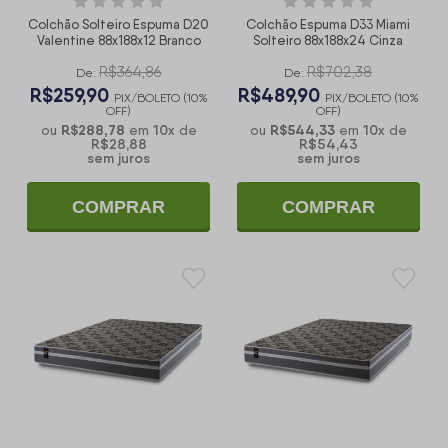
Colchão Solteiro Espuma D20
Colchão Espuma D33 Miami
Valentine 88x188x12 Branco
Solteiro 88x188x24 Cinza
R$364,86
R$702,38
De:
De:
R$259,90
R$489,90
PIX/BOLETO (10%
PIX/BOLETO (10%
OFF)
OFF)
R$288,78
10
x
R$544,33
10
x
ou
em
de
ou
em
de
R$28,88
R$54,43
sem juros
sem juros
COMPRAR
COMPRAR