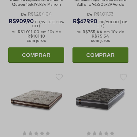
Queen 158x198x24 Marrom
Solteiro 96x203x29 Verde
R$1.284,04
R$1.011,93
De:
De:
R$909,90
R$679,90
PIX/BOLETO (10%
PIX/BOLETO (10%
OFF)
OFF)
R$1.011,00
10
x
R$755,44
10
x
ou
em
de
ou
em
de
R$101,10
R$75,54
sem juros
sem juros
COMPRAR
COMPRAR