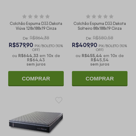
Colchão Espuma D33 Dakota
Colchão Espuma D33 Dakota
Viúva 128x188x19 Cinza
Solteiro 88x188x19 Cinza
R$864,38
R$580,58
De:
De:
R$579,90
R$409,90
PIX/BOLETO (10%
PIX/BOLETO (10%
OFF)
OFF)
R$644,33
10
x
R$455,44
10
x
ou
em
de
ou
em
de
R$64,43
R$45,54
sem juros
sem juros
COMPRAR
COMPRAR