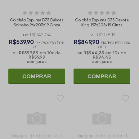
Colchão Espuma D33 Dakota
Colchão Espuma D33 Dakota
Solteiro 96x203x19 Cinza
King 193x203x19 Cinza
R$742,04
R$1.178,19
De:
De:
R$539,90
R$849,90
PIX/BOLETO (10%
PIX/BOLETO (10%
OFF)
OFF)
R$599,89
10
x
R$944,33
10
x
ou
em
de
ou
em
de
R$59,99
R$94,43
sem juros
sem juros
COMPRAR
COMPRAR