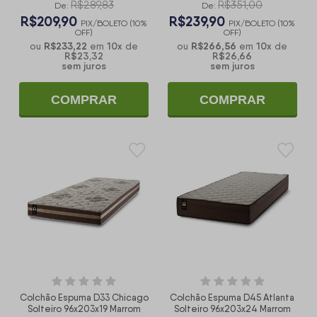
R$289,83
R$351,00
De:
De:
R$209,90
R$239,90
PIX/BOLETO (10%
PIX/BOLETO (10%
OFF)
OFF)
R$233,22
10
x
R$266,56
10
x
ou
em
de
ou
em
de
R$23,32
R$26,66
sem juros
sem juros
COMPRAR
COMPRAR
Colchão Espuma D33 Chicago
Colchão Espuma D45 Atlanta
Solteiro 96x203x19 Marrom
Solteiro 96x203x24 Marrom