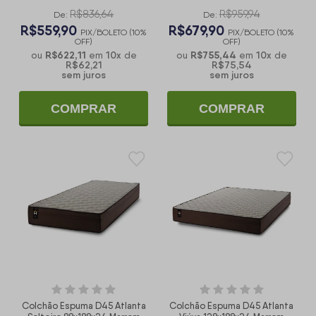
R$836,64
R$959,94
De:
De:
R$559,90
R$679,90
PIX/BOLETO (10%
PIX/BOLETO (10%
OFF)
OFF)
R$622,11
10
x
R$755,44
10
x
ou
em
de
ou
em
de
R$62,21
R$75,54
sem juros
sem juros
COMPRAR
COMPRAR
Colchão Espuma D45 Atlanta
Colchão Espuma D45 Atlanta