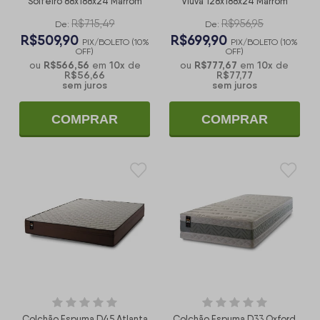
Solteiro 88x188x24 Marrom
Viúva 128x188x24 Marrom
R$715,49
R$956,95
De:
De:
R$509,90
R$699,90
PIX/BOLETO (10%
PIX/BOLETO (10%
OFF)
OFF)
R$566,56
10
x
R$777,67
10
x
ou
em
de
ou
em
de
R$56,66
R$77,77
sem juros
sem juros
COMPRAR
COMPRAR
Colchão Espuma D45 Atlanta
Colchão Espuma D33 Oxford