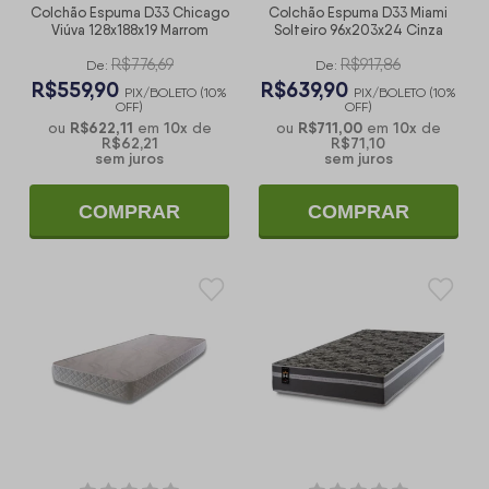
Colchão Espuma D33 Chicago
Colchão Espuma D33 Miami
Viúva 128x188x19 Marrom
Solteiro 96x203x24 Cinza
R$776,69
R$917,86
De:
De:
R$559,90
R$639,90
PIX/BOLETO (10%
PIX/BOLETO (10%
OFF)
OFF)
R$622,11
10
x
R$711,00
10
x
ou
em
de
ou
em
de
R$62,21
R$71,10
sem juros
sem juros
COMPRAR
COMPRAR