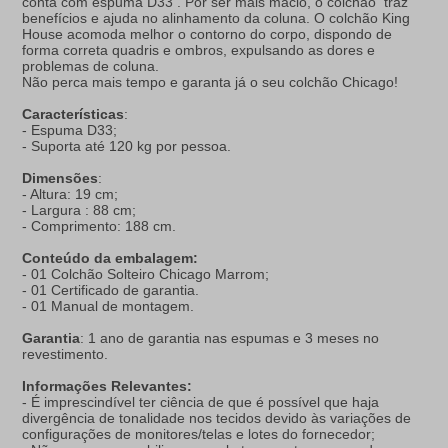
conta com espuma D33 . Por ser mais macio, o colchão traz
benefícios e ajuda no alinhamento da coluna. O colchão King
House acomoda melhor o contorno do corpo, dispondo de
forma correta quadris e ombros, expulsando as dores e
problemas de coluna.
Não perca mais tempo e garanta já o seu colchão Chicago!
Características
:
- Espuma D33;
- Suporta até 120 kg por pessoa.
Dimensões
:
- Altura: 19 cm;
- Largura : 88 cm;
- Comprimento: 188 cm.
Conteúdo da embalagem:
- 01 Colchão Solteiro Chicago Marrom;
- 01 Certificado de garantia.
- 01 Manual de montagem.
Garantia
: 1 ano de garantia nas espumas e 3 meses no
revestimento.
Informações Relevantes:
- É imprescindível ter ciência de que é possível que haja
divergência de tonalidade nos tecidos devido às variações de
configurações de monitores/telas e lotes do fornecedor;