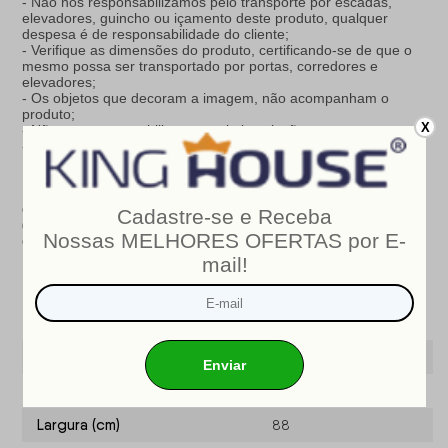
- Não nos responsabilizamos pelo transporte por escadas,
elevadores, guincho ou içamento deste produto, qualquer
despesa é de responsabilidade do cliente;
- Verifique as dimensões do produto, certificando-se de que o
mesmo possa ser transportado por portas, corredores e
elevadores;
- Os objetos que decoram a imagem, não acompanham o
produto;
X
- Não nos responsabilizamos pela instalação e montagem;
- Prestamos assistência somente por defeitos de fabricação.
Nosso produto é certificado pelo
INMETRO
!
CERTIFICADO DE CONFORMIDADE NÚMERO:
07424-001-
02/2019
OCP
: 003
Especificações do produto
Modelo
Chicago
Marca
King House ®
Largura (cm)
88