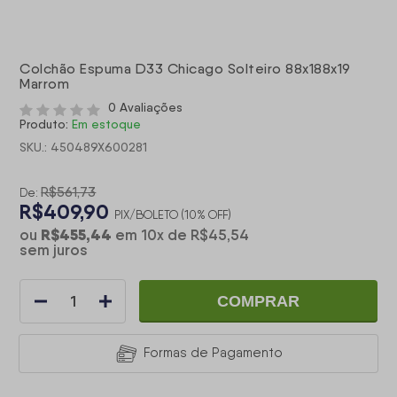
Colchão Espuma D33 Chicago Solteiro 88x188x19
Marrom
0 Avaliações
Produto:
Em estoque
SKU.: 450489X600281
R$561,73
De:
R$409,90
PIX/BOLETO (10% OFF)
R$455,44
ou
em
10
x
de
R$45,54
sem juros
COMPRAR
Formas de Pagamento