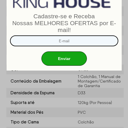
Modelo
Dakota
Marca
King House ®
Largura (cm)
88
Profundidade (CM)
188
Tamanho
Solteiro 88
Tipo de Produto
Colchão
Cor
Cinza
1 Colchão, 1 Manual de
Conteúdo da Embalagem
Montagem/Certificado
de Garantia
Densidade da Espuma
D33
Suporta até
120kg (Por Pessoa)
Material dos Pés
PVC
Tipo de Cama
Colchão