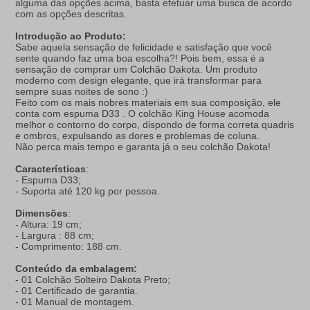
alguma das opções acima, basta efetuar uma busca de acordo
com as opções descritas.
Introdução ao Produto:
Sabe aquela sensação de felicidade e satisfação que você
sente quando faz uma boa escolha?! Pois bem, essa é a
sensação de comprar um
Colchão
Dakota. Um produto
moderno com design elegante, que irá transformar para
sempre suas noites de sono :)
Feito com os mais nobres materiais em sua composição, ele
conta com espuma D33 . O colchão King House acomoda
melhor o contorno do corpo, dispondo de forma correta quadris
e ombros, expulsando as dores e problemas de coluna.
Não perca mais tempo e garanta já o seu colchão Dakota!
Características
:
- Espuma D33;
- Suporta até 120 kg por pessoa.
Dimensões
:
- Altura: 19 cm;
- Largura : 88 cm;
- Comprimento: 188 cm.
Conteúdo da embalagem:
- 01 Colchão Solteiro Dakota Preto;
- 01 Certificado de garantia.
- 01 Manual de montagem.