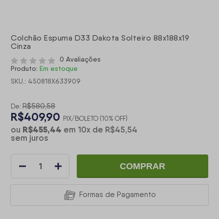
Colchão Espuma D33 Dakota Solteiro 88x188x19
Cinza
0 Avaliações
Produto:
Em estoque
SKU.: 450818X633909
R$580,58
De:
R$409,90
PIX/BOLETO (10% OFF)
R$455,44
ou
em
10
x
de
R$45,54
sem juros
COMPRAR
Formas de Pagamento