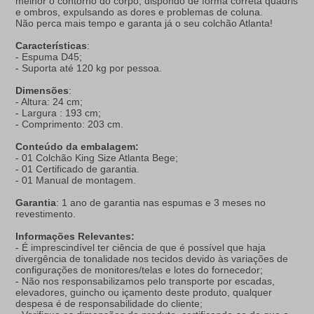
melhor o contorno do corpo, dispondo de forma correta quadris
e ombros, expulsando as dores e problemas de coluna.
Não perca mais tempo e garanta já o seu colchão Atlanta!
Características
:
- Espuma D45;
- Suporta até 120 kg por pessoa.
Dimensões
:
- Altura: 24 cm;
- Largura : 193 cm;
- Comprimento: 203 cm.
Conteúdo da embalagem:
- 01 Colchão King Size Atlanta Bege;
- 01 Certificado de garantia.
- 01 Manual de montagem.
Garantia
: 1 ano de garantia nas espumas e 3 meses no
revestimento.
Informações Relevantes:
- É imprescindível ter ciência de que é possível que haja
divergência de tonalidade nos tecidos devido às variações de
configurações de monitores/telas e lotes do fornecedor;
- Não nos responsabilizamos pelo transporte por escadas,
elevadores, guincho ou içamento deste produto, qualquer
despesa é de responsabilidade do cliente;