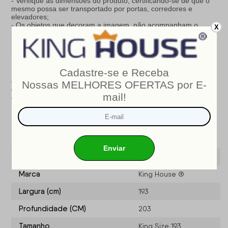
- Verifique as dimensões do produto, certificando-se de que o
mesmo possa ser transportado por portas, corredores e
elevadores;
- Os objetos que decoram a imagem, não acompanham o
X
produto;
- Não nos responsabilizamos pela instalação e montagem;
- Prestamos assistência somente por defeitos de fabricação.
Nosso produto é certificado pelo
INMETRO
!
CERTIFICADO DE CONFORMIDADE NÚMERO:
07424-001-
02/2019
OCP
: 003
Especificações do produto
Modelo
Atlanta
Marca
King House ®
Largura (cm)
193
Profundidade (CM)
203
Tamanho
King Size 193