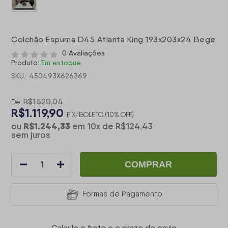
Colchão Espuma D45 Atlanta King 193x203x24 Bege
0 Avaliações
Produto:
Em estoque
SKU.: 450493X626369
R$1.520,04
De:
R$1.119,90
PIX/BOLETO (10% OFF)
R$1.244,33
ou
em
10
x
de
R$124,43
sem juros
COMPRAR
Formas de Pagamento