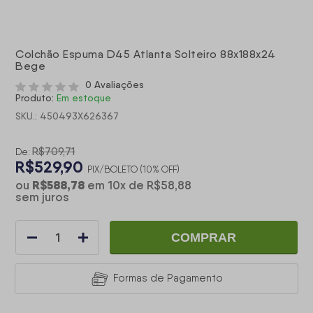
Colchão Espuma D45 Atlanta Solteiro 88x188x24
Bege
0 Avaliações
Produto:
Em estoque
SKU.: 450493X626367
R$709,71
De:
R$529,90
PIX/BOLETO (10% OFF)
R$588,78
ou
em
10
x
de
R$58,88
sem juros
COMPRAR
Formas de Pagamento