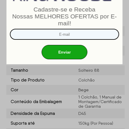
Especificações do produto
Modelo
Atlanta
Marca
King House ®
Largura (cm)
88
Profundidade (CM)
188
Tamanho
Solteiro 88
Tipo de Produto
Colchão
Cor
Bege
1 Colchão, 1 Manual de
Conteúdo da Embalagem
Montagem/Certificado
de Garantia
Densidade da Espuma
D45
Suporta até
150kg (Por Pessoa)