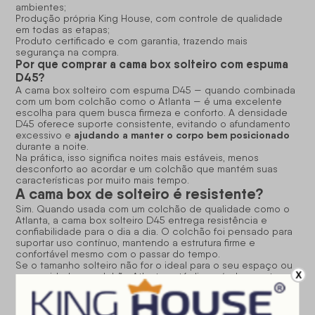
ambientes;
Produção própria King House, com controle de qualidade
em todas as etapas;
Produto certificado e com garantia, trazendo mais
segurança na compra.
Por que comprar a cama box solteiro com espuma
D45?
A cama box solteiro com espuma D45 — quando combinada
com um bom colchão como o Atlanta — é uma excelente
escolha para quem busca firmeza e conforto. A densidade
D45 oferece suporte consistente, evitando o afundamento
ajudando a manter o corpo bem posicionado
excessivo e
durante a noite.
Na prática, isso significa noites mais estáveis, menos
desconforto ao acordar e um colchão que mantém suas
características por muito mais tempo.
A cama box de solteiro é resistente?
Sim. Quando usada com um colchão de qualidade como o
Atlanta, a cama box solteiro D45 entrega resistência e
confiabilidade para o dia a dia. O colchão foi pensado para
suportar uso contínuo, mantendo a estrutura firme e
confortável mesmo com o passar do tempo.
Se o tamanho solteiro não for o ideal para o seu espaço ou
X
necessidade, o colchão Atlanta está disponível em outras
medidas. Aproveite para explorar as opções, comparar
modelos e escolher a versão que melhor se encaixa na sua
rotina e no seu quarto.