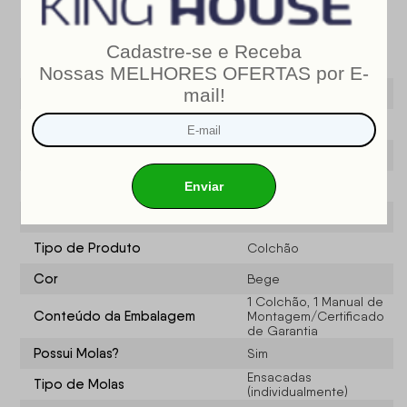
Especificações do produto
Modelo
Georgia
Marca
King House ®
Largura (cm)
138
Profundidade (CM)
188
Tamanho
Casal 138
Tipo de Produto
Colchão
Cor
Bege
1 Colchão, 1 Manual de
Conteúdo da Embalagem
Montagem/Certificado
de Garantia
Possui Molas?
Sim
Ensacadas
Tipo de Molas
(individualmente)