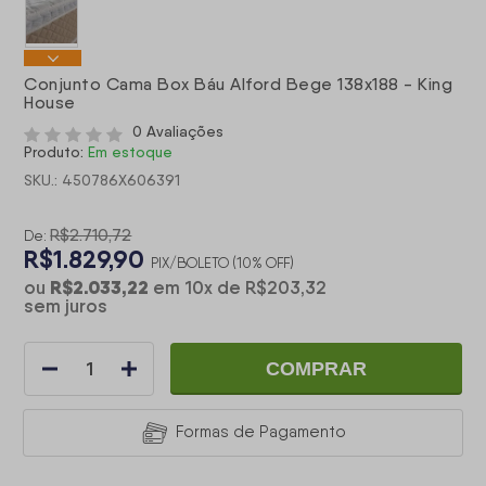
Conjunto Cama Box Báu Alford Bege 138x188 - King
House
0 Avaliações
Produto:
Em estoque
SKU.: 450786X606391
R$2.710,72
De:
R$1.829,90
PIX/BOLETO (10% OFF)
R$2.033,22
ou
em
10
x
de
R$203,32
sem juros
COMPRAR
Formas de Pagamento