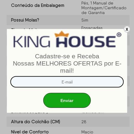
Pés, 1 Manual de
Conteúdo da Embalagem
Montagem/Certificado
de Garantia
Possui Molas?
Sim
Ensacadas
X
Tipo de Molas
(individualmente)
Densidade da Espuma
D26
Suporta até
110kg (Por Pessoa)
Quantidade de Pés
4
Material dos Pés
PVC
Tipo de Box
Box Baú
Tipo de Cama
Cama Box Baú
Tamanho
Casal
Dimensões ( LxC )
138x188 cm
Altura do Colchão (CM)
28
Nível de Conforto
Macio