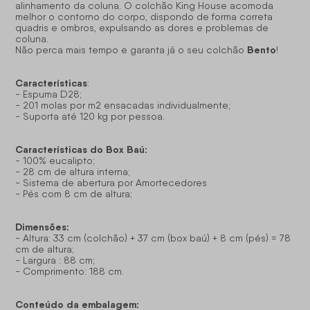
alinhamento da coluna. O colchão King House acomoda
melhor o contorno do corpo, dispondo de forma correta
quadris e ombros, expulsando as dores e problemas de
coluna.
Bento
Não perca mais tempo e garanta já o seu colchão
!
Características
:
- Espuma D28;
- 201 molas por m2 ensacadas individualmente;
- Suporta até 120 kg por pessoa.
Características do Box Baú:
- 100% eucalipto;
- 28 cm de altura interna;
- Sistema de abertura por Amortecedores
- Pés com 8 cm de altura;
Dimensões:
- Altura: 33 cm (colchão) + 37 cm (box baú) + 8 cm (pés) = 78
cm de altura;
- Largura : 88 cm;
- Comprimento: 188 cm.
Conteúdo da embalagem: