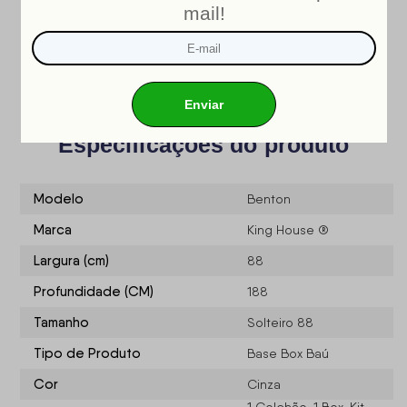
INMETRO
Nosso produto é certificado pelo
!
CERTIFICADO DE CONFORMIDADE NÚMERO: 07424-001-
02/2019
OCP: 003
Especificações do produto
Modelo
Benton
Marca
King House ®
Largura (cm)
88
Profundidade (CM)
188
Tamanho
Solteiro 88
Tipo de Produto
Base Box Baú
Cor
Cinza