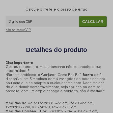
Calcule o frete e o prazo de envio
CALCULAR
Não sei meu CEP!
Detalhes do produto
Dica Importante
Gostou do produto, mas o tamanho não se encaixa à sua
necessidade?
Bento
Não tem problema, o Conjunto Cama Box Baú
está
disponível em 5 medidas com 4 variações de cores nos box
baú para que se adapte a qualquer ambiente. Nada melhor
do que dormir confortavelmente, seja sozinho ou com seu
parceiro, com um amplo espaço e conforto, não é mesmo?!
Medidas do Colchão:
88x188x33 cm, 96X203x33 cm,
138x188x33 cm, 158x198x70, 193x203x33 cm.
Medidas Colchão + Box
: 88x188x78 cm, 96X203x78 cm,