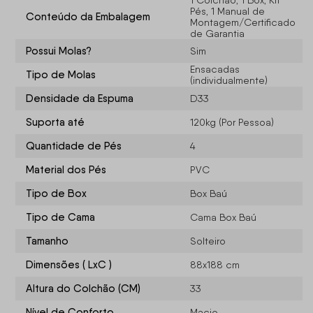
1 Colchão, 1 Box, Kit
Pés, 1 Manual de
Conteúdo da Embalagem
Montagem/Certificado
de Garantia
Possui Molas?
Sim
Ensacadas
Tipo de Molas
(individualmente)
Densidade da Espuma
D33
Suporta até
120kg (Por Pessoa)
Quantidade de Pés
4
Material dos Pés
PVC
Tipo de Box
Box Baú
Tipo de Cama
Cama Box Baú
Tamanho
Solteiro
Dimensões ( LxC )
88x188 cm
Altura do Colchão (CM)
33
Nível de Conforto
Macio