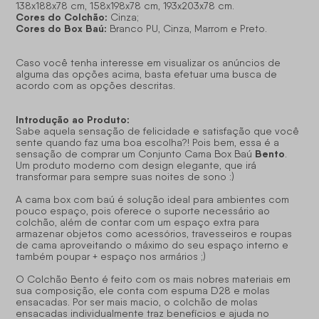
138x188x78 cm, 158x198x78 cm, 193x203x78 cm.
Cores do Colchão:
Cinza;
Cores do Box Baú:
Branco PU, Cinza, Marrom e Preto.
Caso você tenha interesse em visualizar os anúncios de
alguma das opções acima, basta efetuar uma busca de
acordo com as opções descritas.
Introdução ao Produto:
Sabe aquela sensação de felicidade e satisfação que você
sente quando faz uma boa escolha?! Pois bem, essa é a
Bento
sensação de comprar um Conjunto Cama Box Baú
.
Um produto moderno com design elegante, que irá
transformar para sempre suas noites de sono :)
A cama box com baú é solução ideal para ambientes com
pouco espaço, pois oferece o suporte necessário ao
colchão, além de contar com um espaço extra para
armazenar objetos como acessórios, travesseiros e roupas
de cama aproveitando o máximo do seu espaço interno e
também poupar + espaço nos armários ;)
O Colchão Bento é feito com os mais nobres materiais em
sua composição, ele conta com espuma D28 e molas
ensacadas. Por ser mais macio, o colchão de molas
ensacadas individualmente traz benefícios e ajuda no