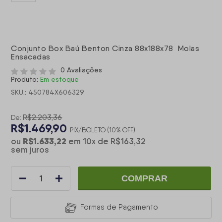
Conjunto Box Baú Benton Cinza 88x188x78 Molas
Ensacadas
0 Avaliações
Produto:
Em estoque
SKU.: 450784X606329
R$2.203,36
De:
R$1.469,90
PIX/BOLETO (10% OFF)
R$1.633,22
ou
em
10
x
de
R$163,32
sem juros
COMPRAR
Formas de Pagamento