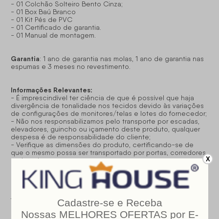
- 01 Colchão Solteiro Bento Cinza;
- 01 Box Baú Branco
- 01 Kit Pés de PVC
- 01 Certificado de garantia.
- 01 Manual de montagem.
Garantia
: 1 ano de garantia nas molas, 1 ano de garantia nas
espumas e 3 meses no revestimento.
Informações Relevantes:
- É imprescindível ter ciência de que é possível que haja
divergência de tonalidade nos tecidos devido às variações
de configurações de monitores/telas e lotes do fornecedor;
- Não nos responsabilizamos pelo transporte por escadas,
elevadores, guincho ou içamento deste produto, qualquer
despesa é de responsabilidade do cliente;
- Verifique as dimensões do produto, certificando-se de
que o mesmo possa ser transportado por portas, corredores
X
e elevadores;
- Os objetos que decoram a imagem, não acompanham o
produto;
- Não nos responsabilizamos pela instalação e montagem;
- Prestamos assistência somente por defeitos de
fabricação.