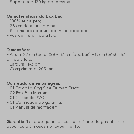
- Suporta até 120 kg por pessoa.
Características do Box Baú:
- 100% eucalipto;
- 28 cm de altura interna;
- Sistema de abertura por Amortecedores
- Pés com 8 cm de altura;
Dimensões:
- Altura: 22 cm (colchão) + 37 cm (box baú) + 8 cm (pés) = 67
cm de altura;
- Largura : 193 cm;
- Comprimento: 203 cm.
Conteúdo da embalagem:
- 01 Colchão King Size Durham Preto;
- 02 Box Baú Marrom
- 01 Kit Pés de PVC
- 01 Certificado de garantia.
- 01 Manual de montagem.
Garantia
: 1 ano de garantia nas molas, 1 ano de garantia nas
espumas e 3 meses no revestimento.