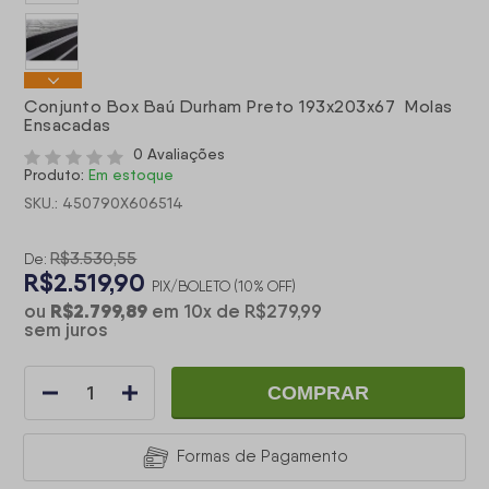
Conjunto Box Baú Durham Preto 193x203x67 Molas
Ensacadas
0 Avaliações
Produto:
Em estoque
SKU.: 450790X606514
R$3.530,55
De:
R$2.519,90
PIX/BOLETO (10% OFF)
R$2.799,89
ou
em
10
x
de
R$279,99
sem juros
COMPRAR
Formas de Pagamento