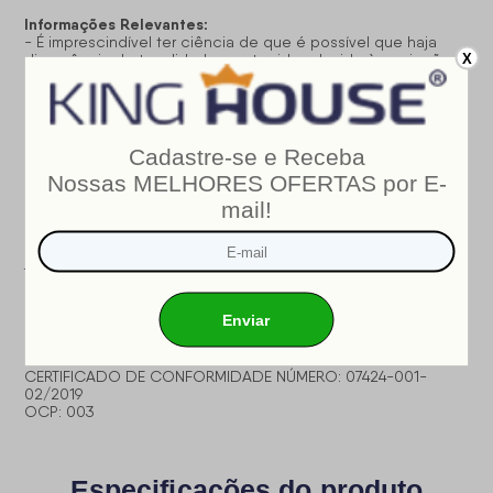
Informações Relevantes:
- É imprescindível ter ciência de que é possível que haja
X
divergência de tonalidade nos tecidos devido às variações
de configurações de monitores/telas e lotes do fornecedor;
- Não nos responsabilizamos pelo transporte por escadas,
elevadores, guincho ou içamento deste produto, qualquer
despesa é de responsabilidade do cliente;
- Verifique as dimensões do produto, certificando-se de
que o mesmo possa ser transportado por portas, corredores
e elevadores;
- Os objetos que decoram a imagem, não acompanham o
produto;
- Não nos responsabilizamos pela instalação e montagem;
- Prestamos assistência somente por defeitos de
fabricação.
INMETRO
Nosso produto é certificado pelo
!
CERTIFICADO DE CONFORMIDADE NÚMERO: 07424-001-
02/2019
OCP: 003
Especificações do produto