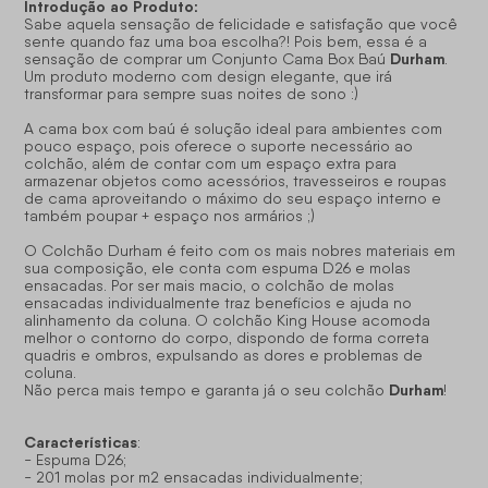
Introdução ao Produto:
Sabe aquela sensação de felicidade e satisfação que você
sente quando faz uma boa escolha?! Pois bem, essa é a
Durham
sensação de comprar um Conjunto Cama Box Baú
.
Um produto moderno com design elegante, que irá
transformar para sempre suas noites de sono :)
A cama box com baú é solução ideal para ambientes com
pouco espaço, pois oferece o suporte necessário ao
colchão, além de contar com um espaço extra para
armazenar objetos como acessórios, travesseiros e roupas
de cama aproveitando o máximo do seu espaço interno e
também poupar + espaço nos armários ;)
O Colchão Durham é feito com os mais nobres materiais em
sua composição, ele conta com espuma D26 e molas
ensacadas. Por ser mais macio, o colchão de molas
ensacadas individualmente traz benefícios e ajuda no
alinhamento da coluna. O colchão King House acomoda
melhor o contorno do corpo, dispondo de forma correta
quadris e ombros, expulsando as dores e problemas de
coluna.
Durham
Não perca mais tempo e garanta já o seu colchão
!
Características
:
- Espuma D26;
- 201 molas por m2 ensacadas individualmente;