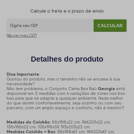
Calcule o frete e o prazo de envio
CALCULAR
Não sei meu CEP!
Detalhes do produto
Dica Importante
Gostou do produto, mas o tamanho não se encaixa à sua
necessidade?
Georgia
Não tem problema, o Conjunto Cama Box Baú
está
disponível em 5 medidas com 4 variações de cores nos box
baú para que se adapte a qualquer ambiente. Nada melhor
do que dormir confortavelmente, seja sozinho ou com seu
parceiro, com um amplo espaço e conforto, não é mesmo?!
Medidas do Colchão:
88x188x22 cm, 96X203x22 cm,
138x188x22 cm, 158x198x59, 193x203x22 cm.
Medidas Colchão + Box
: 88x188x67 cm, 96X203x67 cm,