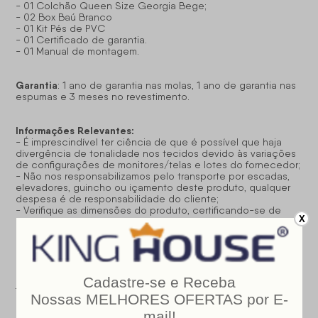
- 01 Colchão Queen Size Georgia Bege;
- 02 Box Baú Branco
- 01 Kit Pés de PVC
- 01 Certificado de garantia.
- 01 Manual de montagem.
Garantia
: 1 ano de garantia nas molas, 1 ano de garantia nas
espumas e 3 meses no revestimento.
Informações Relevantes:
- É imprescindível ter ciência de que é possível que haja
divergência de tonalidade nos tecidos devido às variações
de configurações de monitores/telas e lotes do fornecedor;
- Não nos responsabilizamos pelo transporte por escadas,
elevadores, guincho ou içamento deste produto, qualquer
despesa é de responsabilidade do cliente;
- Verifique as dimensões do produto, certificando-se de
X
que o mesmo possa ser transportado por portas, corredores
e elevadores;
- Os objetos que decoram a imagem, não acompanham o
produto;
- Não nos responsabilizamos pela instalação e montagem;
- Prestamos assistência somente por defeitos de
fabricação.