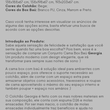
138x188x67 cm, 158x198x67 cm, 193x203x67 cm.
Cores do Colchão:
Bege;
Cores do Box Baú:
Branco PU, Cinza, Marrom e Preto.
Caso você tenha interesse em visualizar os anúncios de
alguma das opções acima, basta efetuar uma busca de
acordo com as opções descritas.
Introdução ao Produto:
Sabe aquela sensação de felicidade e satisfação que você
sente quando faz uma boa escolha?! Pois bem, essa é a
Georgia
sensação de comprar um Conjunto Cama Box Baú
.
Um produto moderno com design elegante, que irá
transformar para sempre suas noites de sono :)
A cama box com baú é solução ideal para ambientes com
pouco espaço, pois oferece o suporte necessário ao
colchão, além de contar com um espaço extra para
armazenar objetos como acessórios, travesseiros e roupas
de cama aproveitando o máximo do seu espaço interno e
também poupar + espaço nos armários ;)
O Colchão Georgia é feito com os mais nobres materiais em
sua composição, ele conta com espuma D26 e molas
ensacadas. Por ser mais macio, o colchão de molas
ensacadas individualmente traz benefícios e ajuda no