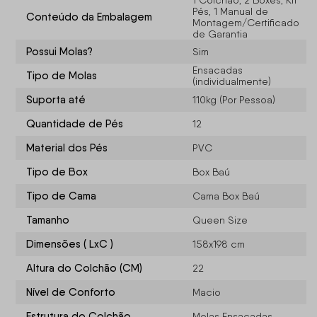
1 Colchão, 2 Boxes, Kit
Pés, 1 Manual de
Conteúdo da Embalagem
Montagem/Certificado
de Garantia
Possui Molas?
Sim
Ensacadas
Tipo de Molas
(individualmente)
Suporta até
110kg (Por Pessoa)
Quantidade de Pés
12
Material dos Pés
PVC
Tipo de Box
Box Baú
Tipo de Cama
Cama Box Baú
Tamanho
Queen Size
Dimensões ( LxC )
158x198 cm
Altura do Colchão (CM)
22
Nível de Conforto
Macio
Estrutura do Colchão
Molas Ensacadas