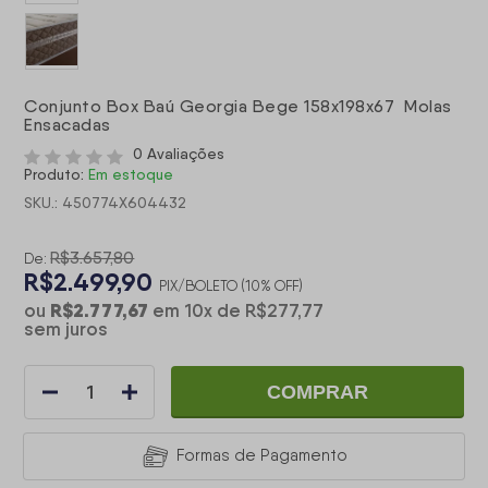
Conjunto Box Baú Georgia Bege 158x198x67 Molas
Ensacadas
0 Avaliações
Produto:
Em estoque
SKU.: 450774X604432
R$3.657,80
De:
R$2.499,90
PIX/BOLETO (10% OFF)
R$2.777,67
ou
em
10
x
de
R$277,77
sem juros
COMPRAR
Formas de Pagamento