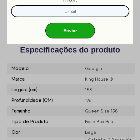
INMETRO
Nosso produto é certificado pelo
!
CERTIFICADO DE CONFORMIDADE NÚMERO: 07424-001-
02/2019
OCP: 003
Especificações do produto
Modelo
Georgia
Marca
King House ®
Largura (cm)
158
Profundidade (CM)
198
Tamanho
Queen Size 158
Tipo de Produto
Base Box Baú
Cor
Bege