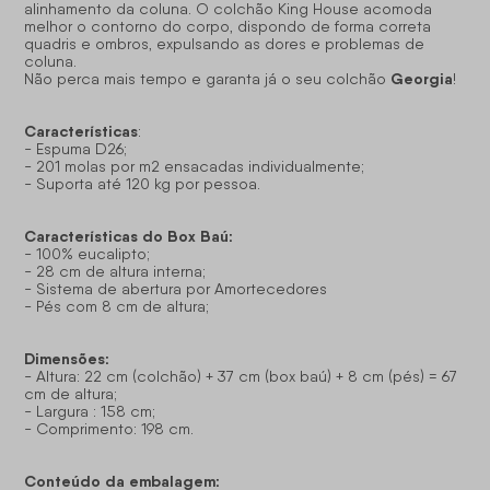
alinhamento da coluna. O colchão King House acomoda
melhor o contorno do corpo, dispondo de forma correta
quadris e ombros, expulsando as dores e problemas de
coluna.
Georgia
Não perca mais tempo e garanta já o seu colchão
!
Características
:
- Espuma D26;
- 201 molas por m2 ensacadas individualmente;
- Suporta até 120 kg por pessoa.
Características do Box Baú:
- 100% eucalipto;
- 28 cm de altura interna;
- Sistema de abertura por Amortecedores
- Pés com 8 cm de altura;
Dimensões:
- Altura: 22 cm (colchão) + 37 cm (box baú) + 8 cm (pés) = 67
cm de altura;
- Largura : 158 cm;
- Comprimento: 198 cm.
Conteúdo da embalagem: