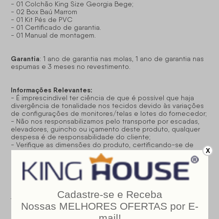
- 01 Colchão King Size Georgia Bege;
- 02 Box Baú Marrom
- 01 Kit Pés de PVC
- 01 Certificado de garantia.
- 01 Manual de montagem.
Garantia
: 1 ano de garantia nas molas, 1 ano de garantia nas
espumas e 3 meses no revestimento.
Informações Relevantes:
- É imprescindível ter ciência de que é possível que haja
divergência de tonalidade nos tecidos devido às variações
de configurações de monitores/telas e lotes do fornecedor;
- Não nos responsabilizamos pelo transporte por escadas,
elevadores, guincho ou içamento deste produto, qualquer
despesa é de responsabilidade do cliente;
- Verifique as dimensões do produto, certificando-se de
X
que o mesmo possa ser transportado por portas, corredores
e elevadores;
- Os objetos que decoram a imagem, não acompanham o
produto;
- Não nos responsabilizamos pela instalação e montagem;
- Prestamos assistência somente por defeitos de
fabricação.