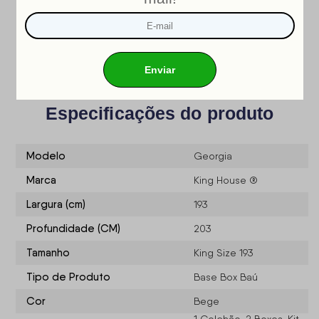
INMETRO
Nosso produto é certificado pelo
!
CERTIFICADO DE CONFORMIDADE NÚMERO: 07424-001-
02/2019
OCP: 003
Especificações do produto
Modelo
Georgia
Marca
King House ®
Largura (cm)
193
Profundidade (CM)
203
Tamanho
King Size 193
Tipo de Produto
Base Box Baú
Cor
Bege