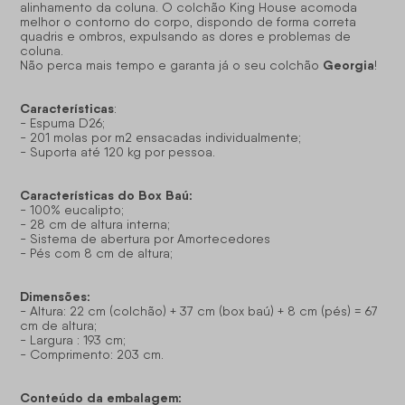
alinhamento da coluna. O colchão King House acomoda
melhor o contorno do corpo, dispondo de forma correta
quadris e ombros, expulsando as dores e problemas de
coluna.
Georgia
Não perca mais tempo e garanta já o seu colchão
!
Características
:
- Espuma D26;
- 201 molas por m2 ensacadas individualmente;
- Suporta até 120 kg por pessoa.
Características do Box Baú:
- 100% eucalipto;
- 28 cm de altura interna;
- Sistema de abertura por Amortecedores
- Pés com 8 cm de altura;
Dimensões:
- Altura: 22 cm (colchão) + 37 cm (box baú) + 8 cm (pés) = 67
cm de altura;
- Largura : 193 cm;
- Comprimento: 203 cm.
Conteúdo da embalagem: