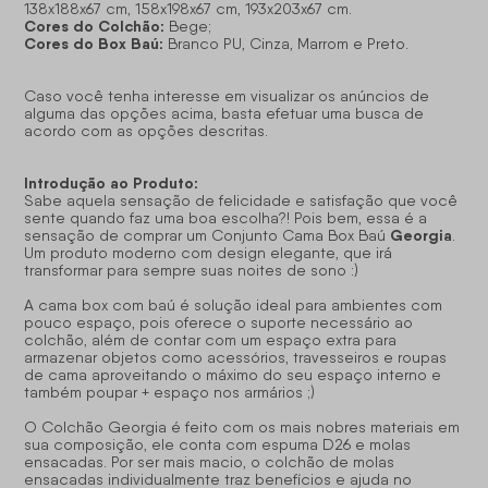
138x188x67 cm, 158x198x67 cm, 193x203x67 cm.
Cores do Colchão:
Bege;
Cores do Box Baú:
Branco PU, Cinza, Marrom e Preto.
Caso você tenha interesse em visualizar os anúncios de
alguma das opções acima, basta efetuar uma busca de
acordo com as opções descritas.
Introdução ao Produto:
Sabe aquela sensação de felicidade e satisfação que você
sente quando faz uma boa escolha?! Pois bem, essa é a
Georgia
sensação de comprar um Conjunto Cama Box Baú
.
Um produto moderno com design elegante, que irá
transformar para sempre suas noites de sono :)
A cama box com baú é solução ideal para ambientes com
pouco espaço, pois oferece o suporte necessário ao
colchão, além de contar com um espaço extra para
armazenar objetos como acessórios, travesseiros e roupas
de cama aproveitando o máximo do seu espaço interno e
também poupar + espaço nos armários ;)
O Colchão Georgia é feito com os mais nobres materiais em
sua composição, ele conta com espuma D26 e molas
ensacadas. Por ser mais macio, o colchão de molas
ensacadas individualmente traz benefícios e ajuda no