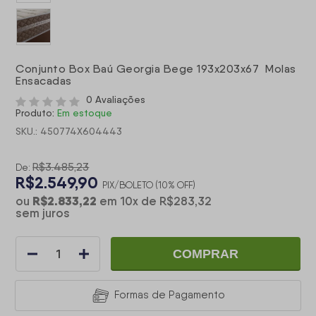
Conjunto Box Baú Georgia Bege 193x203x67 Molas
Ensacadas
0 Avaliações
Produto:
Em estoque
SKU.: 450774X604443
R$3.485,23
De:
R$2.549,90
PIX/BOLETO (10% OFF)
R$2.833,22
ou
em
10
x
de
R$283,32
sem juros
COMPRAR
Formas de Pagamento