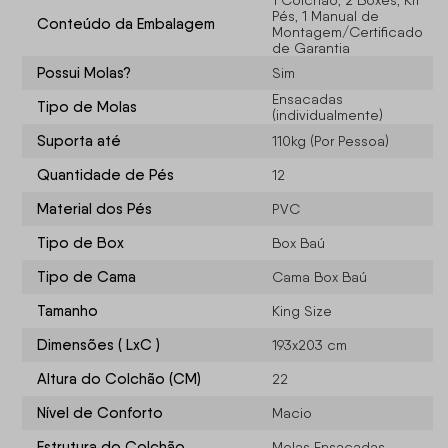
1 Colchão, 2 Boxes, Kit
Pés, 1 Manual de
Conteúdo da Embalagem
Montagem/Certificado
de Garantia
Possui Molas?
Sim
Ensacadas
Tipo de Molas
(individualmente)
Suporta até
110kg (Por Pessoa)
Quantidade de Pés
12
Material dos Pés
PVC
Tipo de Box
Box Baú
Tipo de Cama
Cama Box Baú
Tamanho
King Size
Dimensões ( LxC )
193x203 cm
Altura do Colchão (CM)
22
Nível de Conforto
Macio
Estrutura do Colchão
Molas Ensacadas