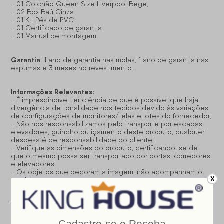
- 01 Colchão Queen Size Liverpool Bege;
- 02 Box Baú Cinza
- 01 Kit Pés de PVC
- 01 Certificado de garantia.
- 01 Manual de montagem.
Garantia
: 1 ano de garantia nas molas, 1 ano de garantia nas
espumas e 3 meses no revestimento.
Informações Relevantes:
- É imprescindível ter ciência de que é possível que haja
divergência de tonalidade nos tecidos devido às variações
de configurações de monitores/telas e lotes do fornecedor;
- Não nos responsabilizamos pelo transporte por escadas,
elevadores, guincho ou içamento deste produto, qualquer
despesa é de responsabilidade do cliente;
- Verifique as dimensões do produto, certificando-se de
que o mesmo possa ser transportado por portas, corredores
e elevadores;
- Os objetos que decoram a imagem, não acompanham o
X
produto;
- Não nos responsabilizamos pela instalação e montagem;
- Prestamos assistência somente por defeitos de
fabricação.