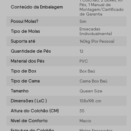
1 Colchão, 2 Boxes, Kit
Pés, 1 Manual de
Conteúdo da Embalagem
Montagem/Certificado
de Garantia
Possui Molas?
Sim
Ensacadas
Tipo de Molas
(individualmente)
Suporta até
140kg (Por Pessoa)
Quantidade de Pés
12
Material dos Pés
PVC
Tipo de Box
Box Baú
Tipo de Cama
Cama Box Baú
Tamanho
Queen Size
Dimensões ( LxC )
158x198 cm
Altura do Colchão (CM)
35
Nível de Conforto
Macio
Estrutura do Colchão
Molas Ensacadas