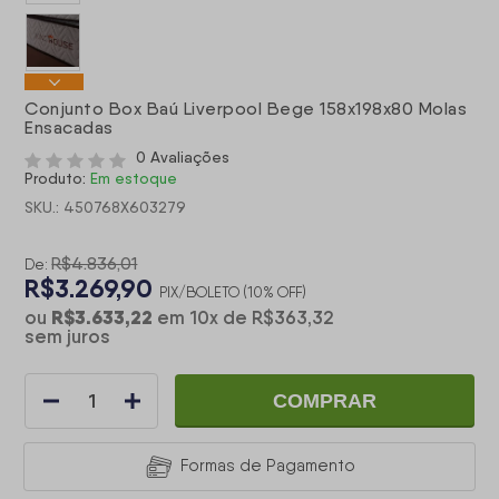
Conjunto Box Baú Liverpool Bege 158x198x80 Molas
Ensacadas
0 Avaliações
Produto:
Em estoque
SKU.: 450768X603279
R$4.836,01
De:
R$3.269,90
PIX/BOLETO (10% OFF)
R$3.633,22
ou
em
10
x
de
R$363,32
sem juros
COMPRAR
Formas de Pagamento