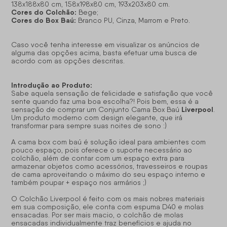
138x188x80 cm, 158x198x80 cm, 193x203x80 cm.
Cores do Colchão:
Bege;
Cores do Box Baú:
Branco PU, Cinza, Marrom e Preto.
Caso você tenha interesse em visualizar os anúncios de
alguma das opções acima, basta efetuar uma busca de
acordo com as opções descritas.
Introdução ao Produto:
Sabe aquela sensação de felicidade e satisfação que você
sente quando faz uma boa escolha?! Pois bem, essa é a
Liverpool
sensação de comprar um Conjunto Cama Box Baú
.
Um produto moderno com design elegante, que irá
transformar para sempre suas noites de sono :)
A cama box com baú é solução ideal para ambientes com
pouco espaço, pois oferece o suporte necessário ao
colchão, além de contar com um espaço extra para
armazenar objetos como acessórios, travesseiros e roupas
de cama aproveitando o máximo do seu espaço interno e
também poupar + espaço nos armários ;)
O Colchão Liverpool é feito com os mais nobres materiais
em sua composição, ele conta com espuma D40 e molas
ensacadas. Por ser mais macio, o colchão de molas
ensacadas individualmente traz benefícios e ajuda no