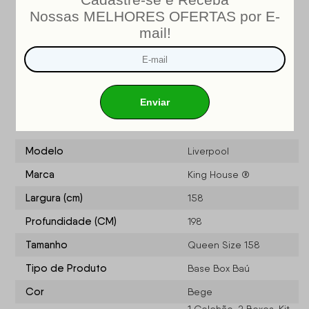
INMETRO
Nosso produto é certificado pelo
!
CERTIFICADO DE CONFORMIDADE NÚMERO: 07424-001-
02/2019
OCP: 003
Especificações do produto
Modelo
Liverpool
Marca
King House ®
Largura (cm)
158
Profundidade (CM)
198
Tamanho
Queen Size 158
Tipo de Produto
Base Box Baú
Cor
Bege