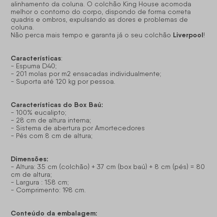
alinhamento da coluna. O colchão King House acomoda
melhor o contorno do corpo, dispondo de forma correta
quadris e ombros, expulsando as dores e problemas de
coluna.
Liverpool
Não perca mais tempo e garanta já o seu colchão
!
Características
:
- Espuma D40;
- 201 molas por m2 ensacadas individualmente;
- Suporta até 120 kg por pessoa.
Características do Box Baú:
- 100% eucalipto;
- 28 cm de altura interna;
- Sistema de abertura por Amortecedores
- Pés com 8 cm de altura;
Dimensões:
- Altura: 35 cm (colchão) + 37 cm (box baú) + 8 cm (pés) = 80
cm de altura;
- Largura : 158 cm;
- Comprimento: 198 cm.
Conteúdo da embalagem: