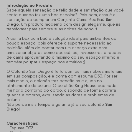
Introdução ao Produto:
Sabe aquela sensação de felicidade e satisfação que você
sente quando faz uma boa escolha?! Pois bem, essa é a
San
sensação de comprar um Conjunto Cama Box Baú
Diego
. Um produto moderno com design elegante, que irá
transformar para sempre suas noites de sono :)
A cama box com baú é solução ideal para ambientes com
pouco espaço, pois oferece o suporte necessário ao
colchão, além de contar com um espaço extra para
armazenar objetos como acessórios, travesseiros e roupas
de cama aproveitando o máximo do seu espaço interno e
também poupar + espaço nos armários ;)
O Colchão San Diego é feito com os mais nobres materiais
em sua composição, ele conta com espuma D33. Por ser
mais macio, o colchão traz benefícios e ajuda no
alinhamento da coluna. O colchão King House acomoda
melhor o contorno do corpo, dispondo de forma correta
quadris e ombros, expulsando as dores e problemas de
coluna.
San
Não perca mais tempo e garanta já o seu colchão
Diego
!
Características
:
- Espuma D33;