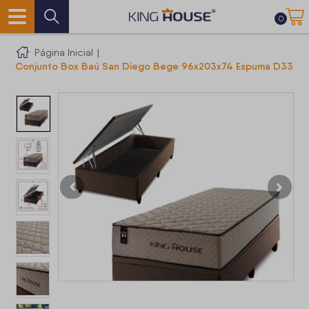
0
Página Inicial
|
Conjunto Box Baú San Diego Bege 96x203x74 Espuma D33