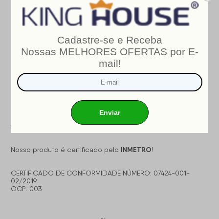
Informações Relevantes:
- É imprescindível ter ciência de que é possível que haja
divergência de tonalidade nos tecidos devido às variações
de configurações de monitores/telas e lotes do fornecedor;
- Não nos responsabilizamos pelo transporte por escadas,
elevadores, guincho ou içamento deste produto, qualquer
despesa é de responsabilidade do cliente;
- Verifique as dimensões do produto, certificando-se de
que o mesmo possa ser transportado por portas, corredores
e elevadores;
- Os objetos que decoram a imagem, não acompanham o
produto;
- Não nos responsabilizamos pela instalação e montagem;
- Prestamos assistência somente por defeitos de
fabricação.
INMETRO
Nosso produto é certificado pelo
!
CERTIFICADO DE CONFORMIDADE NÚMERO: 07424-001-
02/2019
OCP: 003