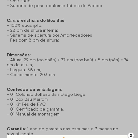
- One Face;
- Suporta de peso conforme Tabela de Biotipo.
Características do Box Baú:
- 100% eucalipto;
- 28 cm de altura interna;
- Sistema de abertura por Amortecedores
- Pés com 8 cm de altura;
Dimensões:
- Altura: 29 cm (colchão) + 37 cm (box baú) + 8 cm (pés) = 74
cm de altura;
- Largura : 96 cm;
- Comprimento: 203 cm.
Conteúdo da embalagem:
- 01 Colchão Solteiro San Diego Bege;
- 01 Box Baú Marrom
- 01 Kit Pés de PVC
- 01 Certificado de garantia.
- 01 Manual de montagem.
Garantia
: 1 ano de garantia nas espumas e 3 meses no
revestimento.
X