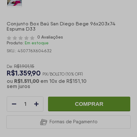
Conjunto Box Baú San Diego Bege 96x203x74
Espuma D33
0 Avaliações
Produto:
Em estoque
SKU.: 450776X604632
R$1.901,15
De:
R$1.359,90
PIX/BOLETO (10% OFF)
R$1.511,00
ou
em
10
x
de
R$151,10
sem juros
COMPRAR
Formas de Pagamento