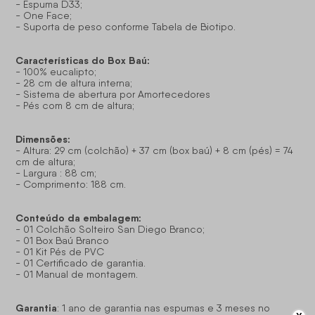
- Espuma D33;
- One Face;
- Suporta de peso conforme Tabela de Biotipo.
Características do Box Baú:
- 100% eucalipto;
- 28 cm de altura interna;
- Sistema de abertura por Amortecedores
- Pés com 8 cm de altura;
Dimensões:
- Altura: 29 cm (colchão) + 37 cm (box baú) + 8 cm (pés) = 74
cm de altura;
- Largura : 88 cm;
- Comprimento: 188 cm.
Conteúdo da embalagem:
- 01 Colchão Solteiro San Diego Branco;
- 01 Box Baú Branco
- 01 Kit Pés de PVC
- 01 Certificado de garantia.
- 01 Manual de montagem.
Garantia
: 1 ano de garantia nas espumas e 3 meses no