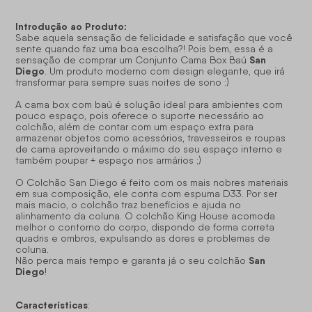
Introdução ao Produto:
Sabe aquela sensação de felicidade e satisfação que você
sente quando faz uma boa escolha?! Pois bem, essa é a
San
sensação de comprar um Conjunto Cama Box Baú
Diego
. Um produto moderno com design elegante, que irá
transformar para sempre suas noites de sono :)
A cama box com baú é solução ideal para ambientes com
pouco espaço, pois oferece o suporte necessário ao
colchão, além de contar com um espaço extra para
armazenar objetos como acessórios, travesseiros e roupas
de cama aproveitando o máximo do seu espaço interno e
também poupar + espaço nos armários ;)
O Colchão San Diego é feito com os mais nobres materiais
em sua composição, ele conta com espuma D33. Por ser
mais macio, o colchão traz benefícios e ajuda no
alinhamento da coluna. O colchão King House acomoda
melhor o contorno do corpo, dispondo de forma correta
quadris e ombros, expulsando as dores e problemas de
coluna.
San
Não perca mais tempo e garanta já o seu colchão
Diego
!
Características
: