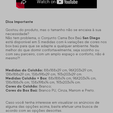
Dica Importante
Gostou do produto, mas o tamanho não se encaixa à sua
necessidade?
San Diego
Não tem problema, o Conjunto Cama Box Baú
está disponível em 5 medidas com 4 variações de cores nos
box baú para que se adapte a qualquer ambiente. Nada
melhor do que dormir confortavelmente, seja sozinho ou
com seu parceiro, com um amplo espaço e conforto, não é
mesmo?!
Medidas do Colchão:
88x188x29 cm, 96X203x29 cm,
138x188x29 cm, 158x198x29 cm, 193x203x29 cm.
Medidas Colchão + Box
: 88x188x74 cm, 96X203x74 cm,
138x188x74 cm, 158x198x74 cm, 193x203x74 cm.
Cores do Colchão:
Branco;
Cores do Box Baú:
Branco PU, Cinza, Marrom e Preto.
Caso você tenha interesse em visualizar os anúncios de
alguma das opções acima, basta efetuar uma busca de
acordo com as opções descritas.