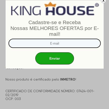
X
revestimento.
Informações Relevantes:
- É imprescindível ter ciência de que é possível que haja
divergência de tonalidade nos tecidos devido às variações
de configurações de monitores/telas e lotes do fornecedor;
- Não nos responsabilizamos pelo transporte por escadas,
elevadores, guincho ou içamento deste produto, qualquer
despesa é de responsabilidade do cliente;
- Verifique as dimensões do produto, certificando-se de
que o mesmo possa ser transportado por portas, corredores
e elevadores;
- Os objetos que decoram a imagem, não acompanham o
produto;
- Não nos responsabilizamos pela instalação e montagem;
- Prestamos assistência somente por defeitos de
fabricação.
INMETRO
Nosso produto é certificado pelo
!
CERTIFICADO DE CONFORMIDADE NÚMERO: 07424-001-
02/2019
OCP: 003