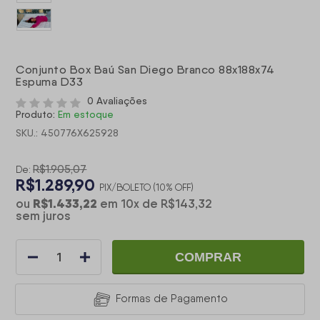
Conjunto Box Baú San Diego Branco 88x188x74
Espuma D33
0 Avaliações
Produto:
Em estoque
SKU.: 450776X625928
R$1.905,07
De:
R$1.289,90
PIX/BOLETO (10% OFF)
R$1.433,22
ou
em
10
x
de
R$143,32
sem juros
COMPRAR
Formas de Pagamento