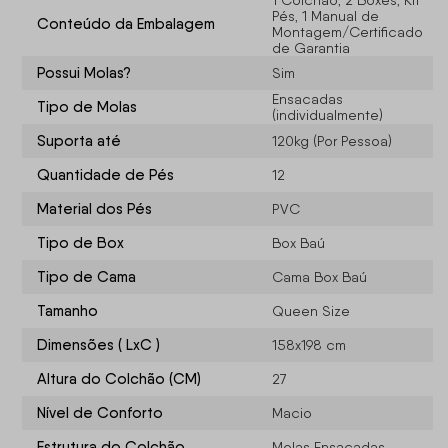
1 Colchão, 2 Boxes, Kit
Pés, 1 Manual de
Conteúdo da Embalagem
Montagem/Certificado
de Garantia
Possui Molas?
Sim
Ensacadas
Tipo de Molas
(individualmente)
Suporta até
120kg (Por Pessoa)
Quantidade de Pés
12
Material dos Pés
PVC
Tipo de Box
Box Baú
Tipo de Cama
Cama Box Baú
Tamanho
Queen Size
Dimensões ( LxC )
158x198 cm
Altura do Colchão (CM)
27
Nível de Conforto
Macio
Estrutura do Colchão
Molas Ensacadas