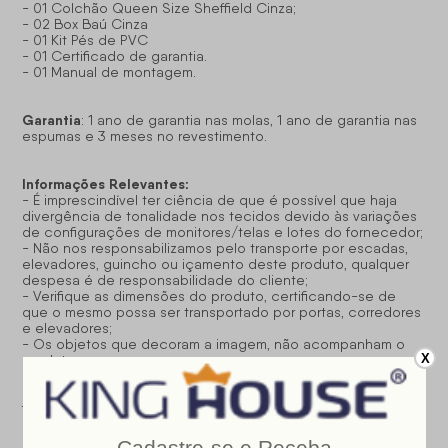
- 01 Colchão Queen Size Sheffield Cinza;
- 02 Box Baú Cinza
- 01 Kit Pés de PVC
- 01 Certificado de garantia.
- 01 Manual de montagem.
Garantia
: 1 ano de garantia nas molas, 1 ano de garantia nas
espumas e 3 meses no revestimento.
Informações Relevantes:
- É imprescindível ter ciência de que é possível que haja
divergência de tonalidade nos tecidos devido às variações
de configurações de monitores/telas e lotes do fornecedor;
- Não nos responsabilizamos pelo transporte por escadas,
elevadores, guincho ou içamento deste produto, qualquer
despesa é de responsabilidade do cliente;
- Verifique as dimensões do produto, certificando-se de
que o mesmo possa ser transportado por portas, corredores
e elevadores;
- Os objetos que decoram a imagem, não acompanham o
X
produto;
- Não nos responsabilizamos pela instalação e montagem;
- Prestamos assistência somente por defeitos de
fabricação.