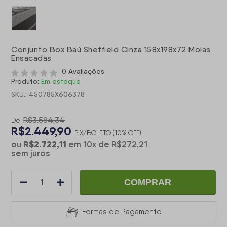
Conjunto Box Baú Sheffield Cinza 158x198x72 Molas
Ensacadas
0 Avaliações
Produto:
Em estoque
SKU.: 450785X606378
R$3.584,34
De:
R$2.449,90
PIX/BOLETO (10% OFF)
R$2.722,11
ou
em
10
x
de
R$272,21
sem juros
COMPRAR
Formas de Pagamento