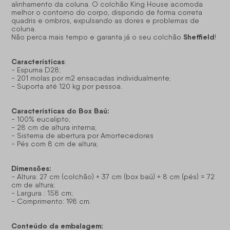
alinhamento da coluna. O colchão King House acomoda
melhor o contorno do corpo, dispondo de forma correta
quadris e ombros, expulsando as dores e problemas de
coluna.
Sheffield
Não perca mais tempo e garanta já o seu colchão
!
Características
:
- Espuma D28;
- 201 molas por m2 ensacadas individualmente;
- Suporta até 120 kg por pessoa.
Características do Box Baú:
- 100% eucalipto;
- 28 cm de altura interna;
- Sistema de abertura por Amortecedores
- Pés com 8 cm de altura;
Dimensões:
- Altura: 27 cm (colchão) + 37 cm (box baú) + 8 cm (pés) = 72
cm de altura;
- Largura : 158 cm;
- Comprimento: 198 cm.
Conteúdo da embalagem: