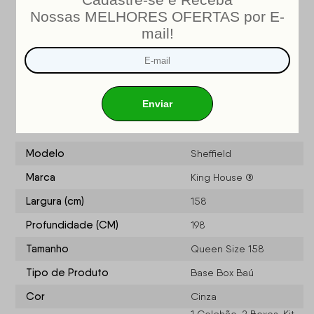
INMETRO
Nosso produto é certificado pelo
!
CERTIFICADO DE CONFORMIDADE NÚMERO: 07424-001-
02/2019
OCP: 003
Especificações do produto
Modelo
Sheffield
Marca
King House ®
Largura (cm)
158
Profundidade (CM)
198
Tamanho
Queen Size 158
Tipo de Produto
Base Box Baú
Cor
Cinza