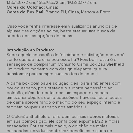
138x188x72 cm, 158x198x72 cm, 193x203x72 cm.
Cores do Colchão:
Cinza;
Cores do Box Baú:
Branco PU, Cinza, Marrom e Preto.
Caso você tenha interesse em visualizar os anúncios de
alguma das opções acima, basta efetuar uma busca de
acordo com as opções descritas.
Introdução ao Produto:
Sabe aquela sensação de felicidade e satisfação que você
sente quando faz uma boa escolha?! Pois bem, essa é a
Sheffield
sensação de comprar um Conjunto Cama Box Baú
.
Um produto moderno com design elegante, que irá
transformar para sempre suas noites de sono :)
A cama box com baú é solução ideal para ambientes com
pouco espaço, pois oferece o suporte necessário ao
colchão, além de contar com um espaço extra para
armazenar objetos como acessórios, travesseiros e roupas
de cama aproveitando o máximo do seu espaço interno e
também poupar + espaço nos armários ;)
O Colchão Sheffield é feito com os mais nobres materiais
em sua composição, ele conta com espuma D28 e molas
ensacadas. Por ser mais macio, o colchão de molas
ensacadas individualmente traz benefícios e ajuda no