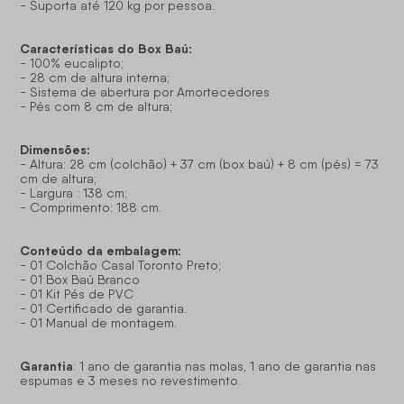
- Suporta até 120 kg por pessoa.
Características do Box Baú:
- 100% eucalipto;
- 28 cm de altura interna;
- Sistema de abertura por Amortecedores
- Pés com 8 cm de altura;
Dimensões:
- Altura: 28 cm (colchão) + 37 cm (box baú) + 8 cm (pés) = 73
cm de altura;
- Largura : 138 cm;
- Comprimento: 188 cm.
Conteúdo da embalagem:
- 01 Colchão Casal Toronto Preto;
- 01 Box Baú Branco
- 01 Kit Pés de PVC
- 01 Certificado de garantia.
- 01 Manual de montagem.
Garantia
: 1 ano de garantia nas molas, 1 ano de garantia nas
espumas e 3 meses no revestimento.