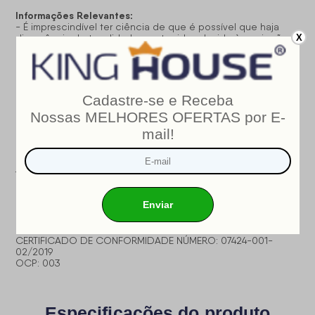
Informações Relevantes:
- É imprescindível ter ciência de que é possível que haja
X
divergência de tonalidade nos tecidos devido às variações
de configurações de monitores/telas e lotes do fornecedor;
- Não nos responsabilizamos pelo transporte por escadas,
elevadores, guincho ou içamento deste produto, qualquer
despesa é de responsabilidade do cliente;
- Verifique as dimensões do produto, certificando-se de
que o mesmo possa ser transportado por portas, corredores
e elevadores;
- Os objetos que decoram a imagem, não acompanham o
produto;
- Não nos responsabilizamos pela instalação e montagem;
- Prestamos assistência somente por defeitos de
fabricação.
INMETRO
Nosso produto é certificado pelo
!
CERTIFICADO DE CONFORMIDADE NÚMERO: 07424-001-
02/2019
OCP: 003
Especificações do produto