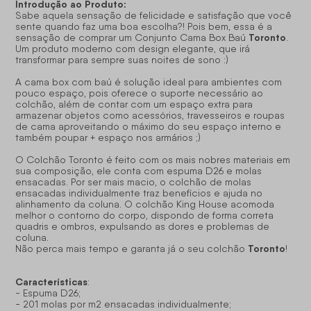
Introdução ao Produto:
Sabe aquela sensação de felicidade e satisfação que você
sente quando faz uma boa escolha?! Pois bem, essa é a
Toronto
sensação de comprar um Conjunto Cama Box Baú
.
Um produto moderno com design elegante, que irá
transformar para sempre suas noites de sono :)
A cama box com baú é solução ideal para ambientes com
pouco espaço, pois oferece o suporte necessário ao
colchão, além de contar com um espaço extra para
armazenar objetos como acessórios, travesseiros e roupas
de cama aproveitando o máximo do seu espaço interno e
também poupar + espaço nos armários ;)
O Colchão Toronto é feito com os mais nobres materiais em
sua composição, ele conta com espuma D26 e molas
ensacadas. Por ser mais macio, o colchão de molas
ensacadas individualmente traz benefícios e ajuda no
alinhamento da coluna. O colchão King House acomoda
melhor o contorno do corpo, dispondo de forma correta
quadris e ombros, expulsando as dores e problemas de
coluna.
Toronto
Não perca mais tempo e garanta já o seu colchão
!
Características
:
- Espuma D26;
- 201 molas por m2 ensacadas individualmente;