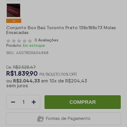
Conjunto Box Baú Toronto Preto 138x188x73 Molas
Ensacadas
0 Avaliações
Produto:
Em estoque
SKU.: 450780X604968
R$2.528,47
De:
R$1.839,90
PIX/BOLETO (10% OFF)
R$2.044,33
ou
em
10
x
de
R$204,43
sem juros
COMPRAR
Formas de Pagamento