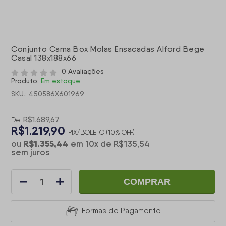
Conjunto Cama Box Molas Ensacadas Alford Bege
Casal 138x188x66
0 Avaliações
Produto:
Em estoque
SKU.: 450586X601969
R$1.689,67
De:
R$1.219,90
PIX/BOLETO (10% OFF)
R$1.355,44
ou
em
10
x
de
R$135,54
sem juros
COMPRAR
Formas de Pagamento