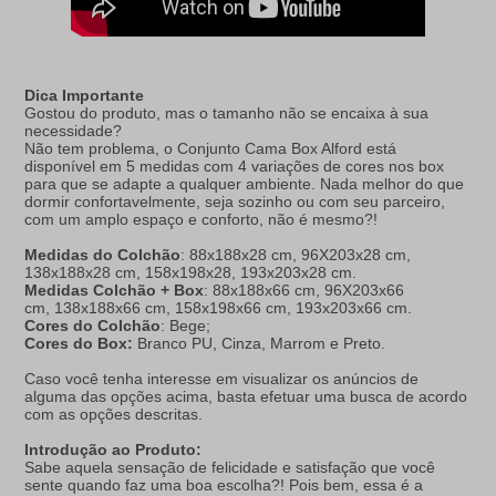
Dica Importante
Gostou do produto, mas o tamanho não se encaixa à sua
necessidade?
Não tem problema, o Conjunto Cama Box Alford está
disponível em 5 medidas com 4 variações de cores nos box
para que se adapte a qualquer ambiente. Nada melhor do que
dormir confortavelmente, seja sozinho ou com seu parceiro,
com um amplo espaço e conforto, não é mesmo?!
Medidas do Colchão
: 88x188x28 cm, 96X203x28 cm,
138x188x28 cm, 158x198x28, 193x203x28 cm.
Medidas Colchão + Box
: 88x188x66 cm, 96X203x66
cm,
138x188x66 cm, 158x198x66 cm, 193x203x66 cm.
Cores do Colchão
: Bege;
Cores do Box:
Branco PU, Cinza, Marrom e Preto.
Caso você tenha interesse em visualizar os anúncios de
alguma das opções acima, basta efetuar uma busca de acordo
com as opções descritas.
Introdução ao Produto:
Sabe aquela sensação de felicidade e satisfação que você
sente quando faz uma boa escolha?! Pois bem, essa é a