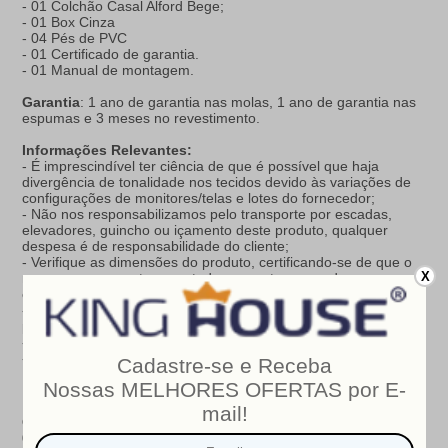
- 01 Colchão Casal Alford Bege;
- 01 Box Cinza
- 04 Pés de PVC
- 01 Certificado de garantia.
- 01 Manual de montagem.
Garantia
: 1 ano de garantia nas molas, 1 ano de garantia nas
espumas e 3 meses no revestimento.
Informações Relevantes:
- É imprescindível ter ciência de que é possível que haja
divergência de tonalidade nos tecidos devido às variações de
configurações de monitores/telas e lotes do fornecedor;
- Não nos responsabilizamos pelo transporte por escadas,
elevadores, guincho ou içamento deste produto, qualquer
despesa é de responsabilidade do cliente;
- Verifique as dimensões do produto, certificando-se de que o
X
mesmo possa ser transportado por portas, corredores e
elevadores;
- Os objetos que decoram a imagem, não acompanham o
produto;
- Não nos responsabilizamos pela instalação e montagem;
- Prestamos assistência somente por defeitos de fabricação.
Nosso produto é certificado pelo
INMETRO
!
CERTIFICADO DE CONFORMIDADE NÚMERO:
07424-001-
02/2019