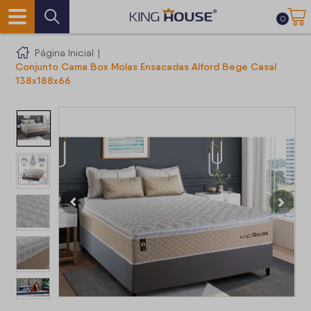
0
Página Inicial
|
Conjunto Cama Box Molas Ensacadas Alford Bege Casal
138x188x66