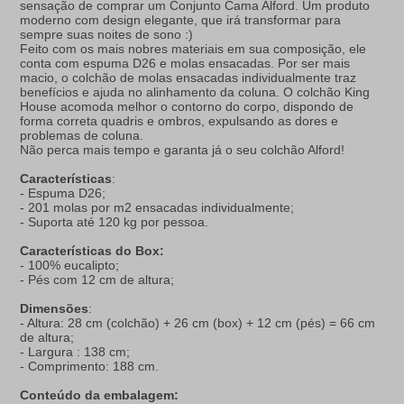
sensação de comprar um Conjunto Cama Alford. Um produto
moderno com design elegante, que irá transformar para
sempre suas noites de sono :)
Feito com os mais nobres materiais em sua composição, ele
conta com espuma D26 e molas ensacadas. Por ser mais
macio, o colchão de molas ensacadas individualmente traz
benefícios e ajuda no alinhamento da coluna. O colchão King
House acomoda melhor o contorno do corpo, dispondo de
forma correta quadris e ombros, expulsando as dores e
problemas de coluna.
Não perca mais tempo e garanta já o seu colchão Alford!
Características
:
- Espuma D26;
- 201 molas por m2 ensacadas individualmente;
- Suporta até 120 kg por pessoa.
Características do Box:
- 100% eucalipto;
- Pés com 12 cm de altura;
Dimensões
:
- Altura: 28 cm (colchão) + 26 cm (box) + 12 cm (pés) = 66 cm
de altura;
- Largura : 138 cm;
- Comprimento: 188 cm.
Conteúdo da embalagem: