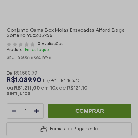
Conjunto Cama Box Molas Ensacadas Alford Bege
Solteiro 96x203x66
0 Avaliações
Produto:
Em estoque
SKU.: 450586X601996
R$1.580,79
De:
R$1.089,90
PIX/BOLETO (10% OFF)
R$1.211,00
ou
em
10
x
de
R$121,10
sem juros
COMPRAR
Formas de Pagamento