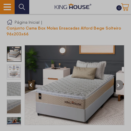
0
Página Inicial
|
Conjunto Cama Box Molas Ensacadas Alford Bege Solteiro
96x203x66