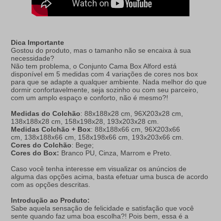
Dica Importante
Gostou do produto, mas o tamanho não se encaixa à sua
necessidade?
Não tem problema, o Conjunto Cama Box Alford está
disponível em 5 medidas com 4 variações de cores nos box
para que se adapte a qualquer ambiente. Nada melhor do que
dormir confortavelmente, seja sozinho ou com seu parceiro,
com um amplo espaço e conforto, não é mesmo?!
Medidas do Colchão
: 88x188x28 cm, 96X203x28 cm,
138x188x28 cm, 158x198x28, 193x203x28 cm.
Medidas Colchão + Box
: 88x188x66 cm, 96X203x66
cm,
138x188x66 cm, 158x198x66 cm, 193x203x66 cm.
Cores do Colchão
: Bege;
Cores do Box:
Branco PU, Cinza, Marrom e Preto.
Caso você tenha interesse em visualizar os anúncios de
alguma das opções acima, basta efetuar uma busca de acordo
com as opções descritas.
Introdução ao Produto:
Sabe aquela sensação de felicidade e satisfação que você
sente quando faz uma boa escolha?! Pois bem, essa é a