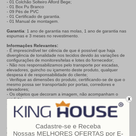
- 01 Colchão Solteiro Alford Bege;
- 01 Box Pu Branco
- 09 Pés de PVC
- 01 Certificado de garantia.
- 01 Manual de montagem.
Garantia
: 1 ano de garantia nas molas, 1 ano de garantia nas
espumas e 3 meses no revestimento.
Informações Relevantes:
- É imprescindível ter ciência de que é possível que haja
divergência de tonalidade nos tecidos devido às variações de
configurações de monitores/telas e lotes do fornecedor;
- Não nos responsabilizamos pelo transporte por escadas,
elevadores, guincho ou içamento deste produto, qualquer
despesa é de responsabilidade do cliente;
- Verifique as dimensões do produto, certificando-se de que o
mesmo possa ser transportado por portas, corredores e
elevadores;
- Os objetos que decoram a imagem, não acompanham o
produto;
X
- Não nos responsabilizamos pela instalação e montagem;
- Prestamos assistência somente por defeitos de fabricação.
Nosso produto é certificado pelo
INMETRO
!
CERTIFICADO DE CONFORMIDADE NÚMERO:
07424-001-
02/2019