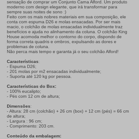
sensação de comprar um Conjunto Cama Alford. Um produto
moderno com design elegante, que irá transformar para
sempre suas noites de sono :)
Feito com os mais nobres materiais em sua composição, ele
conta com espuma D26 e molas ensacadas. Por ser mais
macio, o colchão de molas ensacadas individualmente traz
benefícios e ajuda no alinhamento da coluna. O colchão King
House acomoda melhor o contorno do corpo, dispondo de
forma correta quadris e ombros, expulsando as dores e
problemas de coluna.
Não perca mais tempo e garanta já o seu colchão Alford!
Características
:
- Espuma D26;
- 201 molas por m2 ensacadas individualmente;
- Suporta até 120 kg por pessoa.
Características do Box:
- 100% eucalipto;
- Pés com 12 cm de altura;
Dimensões
:
- Altura: 28 cm (colchão) + 26 cm (box) + 12 cm (pés) = 66 cm
de altura;
- Largura : 96 cm;
- Comprimento: 203 cm.
Conteúdo da embalagem: