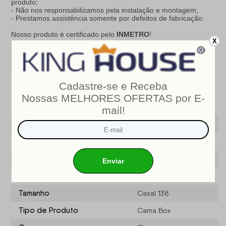
produto;
- Não nos responsabilizamos pela instalação e montagem;
- Prestamos assistência somente por defeitos de fabricação.
Nosso produto é certificado pelo
INMETRO
!
X
CERTIFICADO DE CONFORMIDADE NÚMERO:
07424-001-
02/2019
OCP
: 003
Especificações do produto
Modelo
Miami
Marca
King House ®
Largura (cm)
138
Profundidade (CM)
188
Tamanho
Casal 138
Tipo de Produto
Cama Box