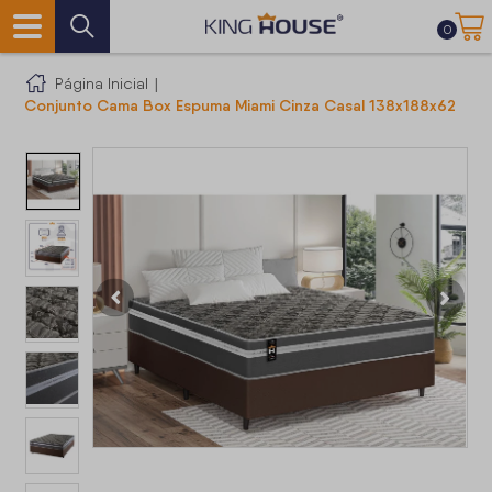
0
Página Inicial
|
Conjunto Cama Box Espuma Miami Cinza Casal 138x188x62