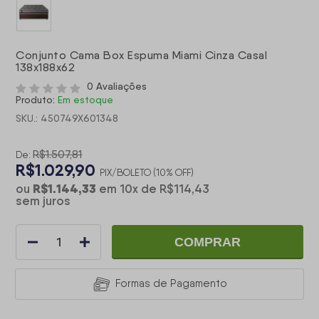
Conjunto Cama Box Espuma Miami Cinza Casal
138x188x62
0 Avaliações
Produto:
Em estoque
SKU.: 450749X601348
R$1.507,81
De:
R$1.029,90
PIX/BOLETO (10% OFF)
R$1.144,33
ou
em
10
x
de
R$114,43
sem juros
COMPRAR
Formas de Pagamento