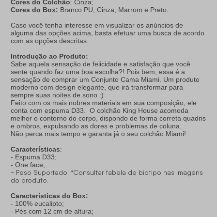
Cores do Colchão
: Cinza;
Cores do Box:
Branco PU, Cinza, Marrom e Preto.
Caso você tenha interesse em visualizar os anúncios de
alguma das opções acima, basta efetuar uma busca de acordo
com as opções descritas.
Introdução ao Produto:
Sabe aquela sensação de felicidade e satisfação que você
sente quando faz uma boa escolha?! Pois bem, essa é a
sensação de comprar um Conjunto Cama Miami. Um produto
moderno com design elegante, que irá transformar para
sempre suas noites de sono :)
Feito com os mais nobres materiais em sua composição, ele
conta com espuma D33. O colchão King House acomoda
melhor o contorno do corpo, dispondo de forma correta quadris
e ombros, expulsando as dores e problemas de coluna.
Não perca mais tempo e garanta já o seu colchão Miami!
Características
:
- Espuma D33;
- One face;
- Peso Suportado: *Consultar tabela de biotipo nas imagens
do produto.
Características do Box:
- 100% eucalipto;
- Pés com 12 cm de altura;