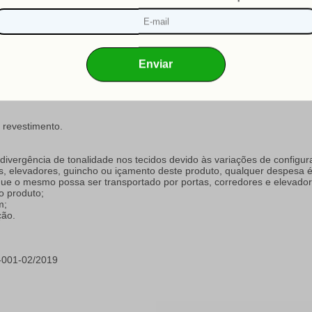
67 cm de altura;
 revestimento.
a divergência de tonalidade nos tecidos devido às variações de configur
s, elevadores, guincho ou içamento deste produto, qualquer despesa é 
 que o mesmo possa ser transportado por portas, corredores e elevador
 produto;
m;
ção.
001-02/2019