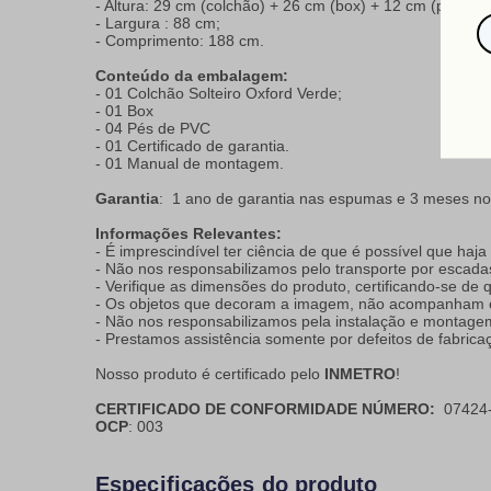
- Altura: 29 cm (colchão) + 26 cm (box) + 12 cm (pés) = 
- Largura : 88 cm;
- Comprimento: 188 cm.
Conteúdo da embalagem:
- 01 Colchão Solteiro Oxford Verde;
- 01 Box
- 04 Pés de PVC
- 01 Certificado de garantia.
- 01 Manual de montagem.
Garantia
: 1 ano de garantia nas espumas e 3 meses no
Informações Relevantes:
- É imprescindível ter ciência de que é possível que haj
- Não nos responsabilizamos pelo transporte por escada
- Verifique as dimensões do produto, certificando-se de
- Os objetos que decoram a imagem, não acompanham o
- Não nos responsabilizamos pela instalação e montage
- Prestamos assistência somente por defeitos de fabrica
Nosso produto é certificado pelo
INMETRO
!
CERTIFICADO DE CONFORMIDADE NÚMERO:
07424-
OCP
: 003
Especificações do produto