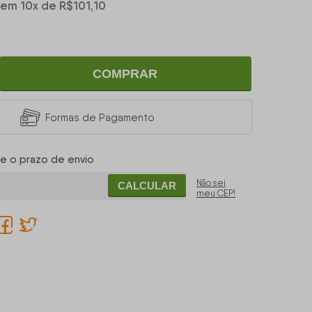
em
10
x
de
R$101,10
COMPRAR
Formas de Pagamento
 e o prazo de envio
Não sei
CALCULAR
meu CEP!