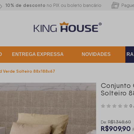
10% de desconto
no PIX ou boleto bancário
Pagu
O
ENTREGA EXPRESSA
NOVIDADES
RA
 Verde Solteiro 88x188x67
Conjunto 
Solteiro 
0 
R$1.348,60
De:
R$909,90