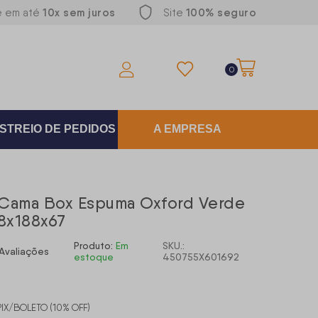
10x sem juros
100% seguro
e em até
Site
0
STREIO DE PEDIDOS
A EMPRESA
Cama Box Espuma Oxford Verde
88x188x67
Produto:
Em
SKU.:
Avaliações
estoque
450755X601692
PIX/BOLETO (10% OFF)