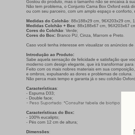
Gostou do produto, mas o tamanho não se encaixa à su
Não tem problema, o Conjunto Cama Box Oxford está dis
ou com seu parceiro, com um amplo espaço e conforto,
Medidas do Colchão
: 88x188x29 cm, 96X203x29 cm, 
Medidas Colchão + Box
: 88x188x67 cm, 96X203x67 c
Cores do Colchão
: Verde;
Cores do Box:
Branco PU, Cinza, Marrom e Preto.
Caso você tenha interesse em visualizar os anúncios d
Introdução ao Produto:
Sabe aquela sensação de felicidade e satisfação que 
moderno com design elegante, que irá transformar para 
Feito com os mais nobres materiais em sua composição
e ombros, expulsando as dores e problemas de coluna.
Não perca mais tempo e garanta já o seu colchão Oxford
Características
:
- Espuma D33;
- Double face;
- Peso Suportado: *Consultar tabela de biotipo nas i
Características do Box:
- 100% eucalipto;
- Pés com 12 cm de altura;
Dimensões
: