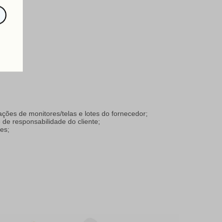
ações de monitores/telas e lotes do fornecedor;
de responsabilidade do cliente;
es;