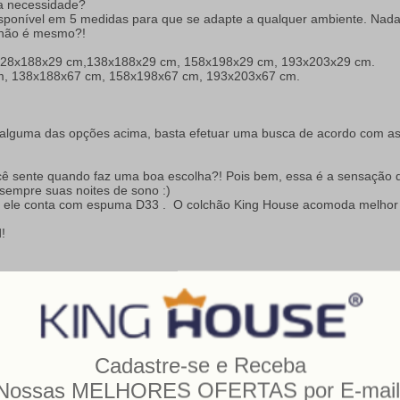
a necessidade?
ponível em 5 medidas para que se adapte a qualquer ambiente. Nada 
 não é mesmo?!
128x188x29 cm,138x188x29 cm, 158x198x29 cm, 193x203x29 cm.
m, 138x188x67 cm, 158x198x67 cm, 193x203x67 cm.
e alguma das opções acima, basta efetuar uma busca de acordo com as
você sente quando faz uma boa escolha?! Pois bem, essa é a sensaçã
sempre suas noites de sono :)
, ele conta com espuma D33 . O colchão King House acomoda melhor o
!
magens do produto.