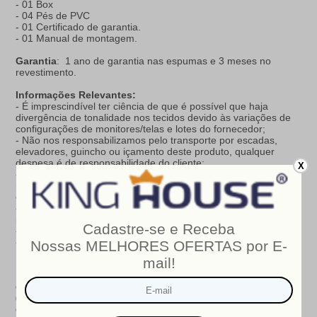
- 01 Box
- 04 Pés de PVC
- 01 Certificado de garantia.
- 01 Manual de montagem.
Garantia
: 1 ano de garantia nas espumas e 3 meses no
revestimento.
Informações Relevantes:
- É imprescindível ter ciência de que é possível que haja
divergência de tonalidade nos tecidos devido às variações de
configurações de monitores/telas e lotes do fornecedor;
- Não nos responsabilizamos pelo transporte por escadas,
elevadores, guincho ou içamento deste produto, qualquer
despesa é de responsabilidade do cliente;
X
- Verifique as dimensões do produto, certificando-se de que o
mesmo possa ser transportado por portas, corredores e
elevadores;
- Os objetos que decoram a imagem, não acompanham o
produto;
- Não nos responsabilizamos pela instalação e montagem;
- Prestamos assistência somente por defeitos de fabricação.
Nosso produto é certificado pelo
INMETRO
!
CERTIFICADO DE CONFORMIDADE NÚMERO:
07424-001-
02/2019
OCP
: 003