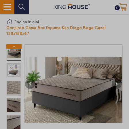
0
Página Inicial
|
Conjunto Cama Box Espuma San Diego Bege Casal
138x188x67