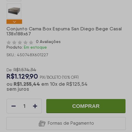
Conjunto Cama Box Espuma San Diego Bege Casal
138x188x67
0 Avaliações
Produto:
Em estoque
SKU.: 450748X601227
R$1.574,34
De:
R$1.129,90
PIX/BOLETO (10% OFF)
R$1.255,44
ou
em
10
x
de
R$125,54
sem juros
COMPRAR
Formas de Pagamento