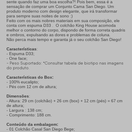
sente quando faz uma boa escolha?! Pois bem, essa é a
sensação de comprar um Conjunto Cama San Diego. Um
produto moderno com design elegante, que irá transformar
para sempre suas noites de sono :)
Feito com os mais nobres materiais em sua composição, ele
conta com espuma D33 . O colchão King House acomoda
melhor o contorno do corpo, dispondo de forma correta quadris
e ombros, expulsando as dores e problemas de coluna.
Não perca mais tempo e garanta já o seu colchão San Diego!
Características
:
- Espuma D33;
- One face;
- Peso Suportado: *Consultar tabela de biotipo nas imagens
do produto.
Características do Box:
- 100% eucalipto;
- Pés com 12 cm de altura;
Dimensões
:
- Altura: 29 cm (colchão) + 26 cm (box) + 12 cm (pés) = 67 cm
de altura;
- Largura : 138 cm;
- Comprimento: 188 cm.
Conteúdo da embalagem:
- 01 Colchão Casal San Diego Bege;