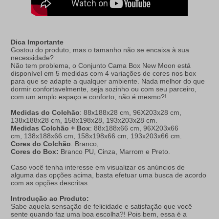
Dica Importante
Gostou do produto, mas o tamanho não se encaixa à sua
necessidade?
Não tem problema, o Conjunto Cama Box New Moon está
disponível em 5 medidas com 4 variações de cores nos box
para que se adapte a qualquer ambiente. Nada melhor do que
dormir confortavelmente, seja sozinho ou com seu parceiro,
com um amplo espaço e conforto, não é mesmo?!
Medidas do Colchão
: 88x188x28 cm, 96X203x28 cm,
138x188x28 cm, 158x198x28, 193x203x28 cm.
Medidas Colchão + Box
: 88x188x66 cm, 96X203x66
cm,
138x188x66 cm, 158x198x66 cm, 193x203x66 cm.
Cores do Colchão
: Branco;
Cores do Box:
Branco PU, Cinza, Marrom e Preto.
Caso você tenha interesse em visualizar os anúncios de
alguma das opções acima, basta efetuar uma busca de acordo
com as opções descritas.
Introdução ao Produto:
Sabe aquela sensação de felicidade e satisfação que você
sente quando faz uma boa escolha?! Pois bem, essa é a