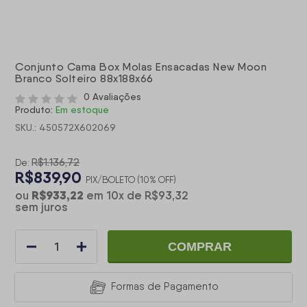
Conjunto Cama Box Molas Ensacadas New Moon
Branco Solteiro 88x188x66
0 Avaliações
Produto:
Em estoque
SKU.: 450572X602069
R$1.136,72
De:
R$839,90
PIX/BOLETO (10% OFF)
R$933,22
ou
em
10
x
de
R$93,32
sem juros
COMPRAR
Formas de Pagamento