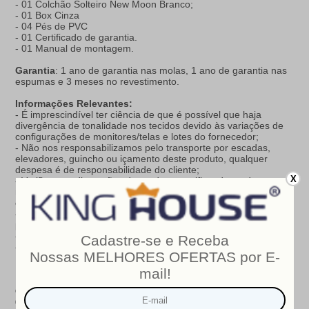
- 01 Colchão Solteiro New Moon Branco;
- 01 Box Cinza
- 04 Pés de PVC
- 01 Certificado de garantia.
- 01 Manual de montagem.
Garantia
: 1 ano de garantia nas molas, 1 ano de garantia nas
espumas e 3 meses no revestimento.
Informações Relevantes:
- É imprescindível ter ciência de que é possível que haja
divergência de tonalidade nos tecidos devido às variações de
configurações de monitores/telas e lotes do fornecedor;
- Não nos responsabilizamos pelo transporte por escadas,
elevadores, guincho ou içamento deste produto, qualquer
despesa é de responsabilidade do cliente;
X
- Verifique as dimensões do produto, certificando-se de que o
mesmo possa ser transportado por portas, corredores e
elevadores;
- Os objetos que decoram a imagem, não acompanham o
produto;
- Não nos responsabilizamos pela instalação e montagem;
- Prestamos assistência somente por defeitos de fabricação.
Nosso produto é certificado pelo
INMETRO
!
CERTIFICADO DE CONFORMIDADE NÚMERO:
07424-001-
02/2019