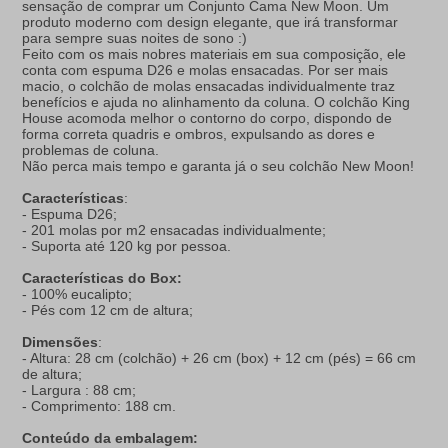
sensação de comprar um Conjunto Cama New Moon. Um
produto moderno com design elegante, que irá transformar
para sempre suas noites de sono :)
Feito com os mais nobres materiais em sua composição, ele
conta com espuma D26 e molas ensacadas. Por ser mais
macio, o colchão de molas ensacadas individualmente traz
benefícios e ajuda no alinhamento da coluna. O colchão King
House acomoda melhor o contorno do corpo, dispondo de
forma correta quadris e ombros, expulsando as dores e
problemas de coluna.
Não perca mais tempo e garanta já o seu colchão New Moon!
Características
:
- Espuma D26;
- 201 molas por m2 ensacadas individualmente;
- Suporta até 120 kg por pessoa.
Características do Box:
- 100% eucalipto;
- Pés com 12 cm de altura;
Dimensões
:
- Altura: 28 cm (colchão) + 26 cm (box) + 12 cm (pés) = 66 cm
de altura;
- Largura : 88 cm;
- Comprimento: 188 cm.
Conteúdo da embalagem: