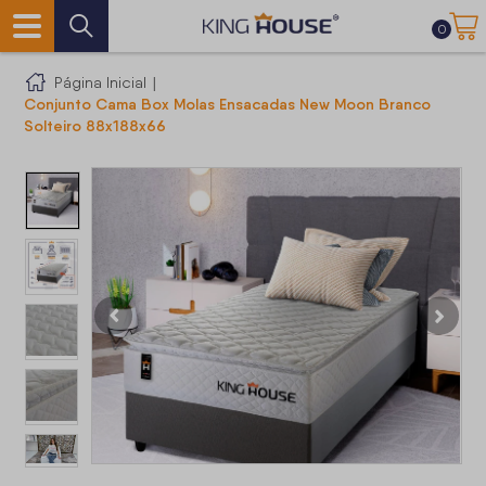
0
Página Inicial
|
Conjunto Cama Box Molas Ensacadas New Moon Branco
Solteiro 88x188x66