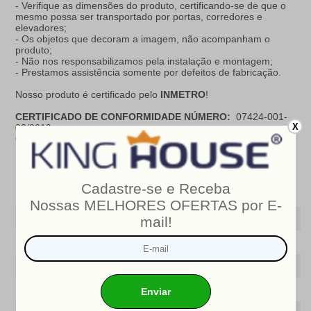
- Verifique as dimensões do produto, certificando-se de que o
mesmo possa ser transportado por portas, corredores e
elevadores;
- Os objetos que decoram a imagem, não acompanham o
produto;
- Não nos responsabilizamos pela instalação e montagem;
- Prestamos assistência somente por defeitos de fabricação.
Nosso produto é certificado pelo
INMETRO
!
CERTIFICADO DE CONFORMIDADE NÚMERO:
07424-001-
X
02/2019
OCP
: 003
Especificações do produto
Modelo
Sheffield
Marca
King House ®
Largura (cm)
88
Profundidade (CM)
188