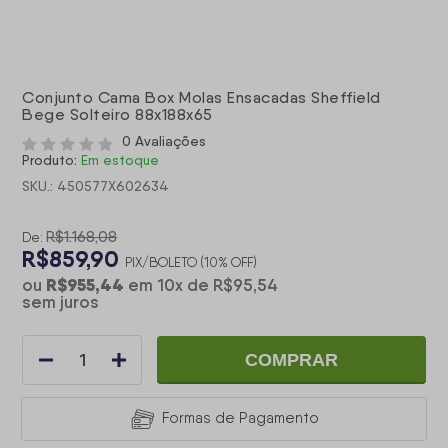
Conjunto Cama Box Molas Ensacadas Sheffield
Bege Solteiro 88x188x65
0 Avaliações
Produto:
Em estoque
SKU.: 450577X602634
R$1.168,08
De:
R$859,90
PIX/BOLETO (10% OFF)
R$955,44
ou
em
10
x
de
R$95,54
sem juros
COMPRAR
Formas de Pagamento