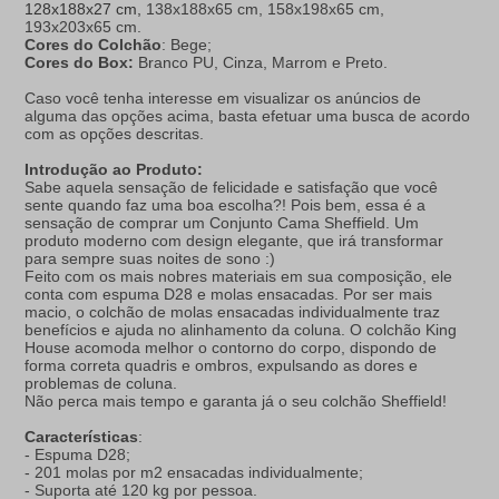
128x188x27 cm,
138x188x65 cm, 158x198x65 cm,
193x203x65 cm.
Cores do Colchão
: Bege;
Cores do Box:
Branco PU, Cinza, Marrom e Preto.
Caso você tenha interesse em visualizar os anúncios de
alguma das opções acima, basta efetuar uma busca de acordo
com as opções descritas.
Introdução ao Produto:
Sabe aquela sensação de felicidade e satisfação que você
sente quando faz uma boa escolha?! Pois bem, essa é a
sensação de comprar um Conjunto Cama Sheffield. Um
produto moderno com design elegante, que irá transformar
para sempre suas noites de sono :)
Feito com os mais nobres materiais em sua composição, ele
conta com espuma D28 e molas ensacadas. Por ser mais
macio, o colchão de molas ensacadas individualmente traz
benefícios e ajuda no alinhamento da coluna. O colchão King
House acomoda melhor o contorno do corpo, dispondo de
forma correta quadris e ombros, expulsando as dores e
problemas de coluna.
Não perca mais tempo e garanta já o seu colchão Sheffield!
Características
:
- Espuma D28;
- 201 molas por m2 ensacadas individualmente;
- Suporta até 120 kg por pessoa.