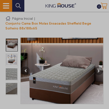
0
Página Inicial
|
Conjunto Cama Box Molas Ensacadas Sheffield Bege
Solteiro 88x188x65