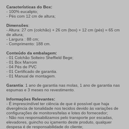
Características do Box:
- 100% eucalipto;
- Pés com 12 cm de altura;
Dimensões
:
- Altura: 27 cm (colchão) + 26 cm (box) + 12 cm (pés) = 65 cm
de altura;
- Largura : 88 cm;
- Comprimento: 188 cm.
Conteúdo da embalagem:
- 01 Colchão Solteiro Sheffield Bege;
- 01 Box Marrom
- 04 Pés de PVC
- 01 Certificado de garantia.
- 01 Manual de montagem.
Garantia
: 1 ano de garantia nas molas, 1 ano de garantia nas
espumas e 3 meses no revestimento.
Informações Relevantes:
- É imprescindível ter ciência de que é possível que haja
divergência de tonalidade nos tecidos devido às variações de
configurações de monitores/telas e lotes do fornecedor;
- Não nos responsabilizamos pelo transporte por escadas,
elevadores, guincho ou içamento deste produto, qualquer
despesa é de responsabilidade do cliente;