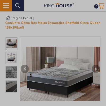
0
Página Inicial
|
Conjunto Cama Box Molas Ensacadas Sheffield Cinza Queen
158x198x65