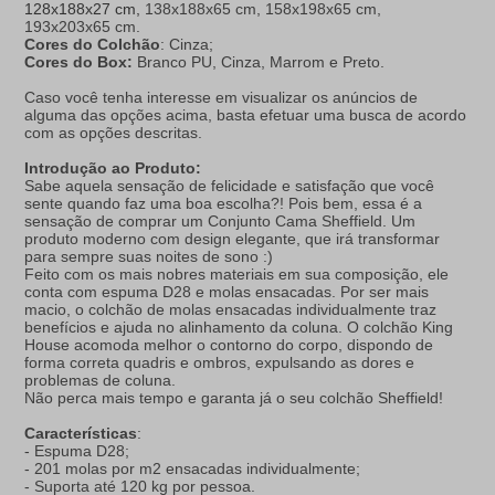
128x188x27 cm,
138x188x65 cm, 158x198x65 cm,
193x203x65 cm.
Cores do Colchão
: Cinza;
Cores do Box:
Branco PU, Cinza, Marrom e Preto.
Caso você tenha interesse em visualizar os anúncios de
alguma das opções acima, basta efetuar uma busca de acordo
com as opções descritas.
Introdução ao Produto:
Sabe aquela sensação de felicidade e satisfação que você
sente quando faz uma boa escolha?! Pois bem, essa é a
sensação de comprar um Conjunto Cama Sheffield. Um
produto moderno com design elegante, que irá transformar
para sempre suas noites de sono :)
Feito com os mais nobres materiais em sua composição, ele
conta com espuma D28 e molas ensacadas. Por ser mais
macio, o colchão de molas ensacadas individualmente traz
benefícios e ajuda no alinhamento da coluna. O colchão King
House acomoda melhor o contorno do corpo, dispondo de
forma correta quadris e ombros, expulsando as dores e
problemas de coluna.
Não perca mais tempo e garanta já o seu colchão Sheffield!
Características
:
- Espuma D28;
- 201 molas por m2 ensacadas individualmente;
- Suporta até 120 kg por pessoa.