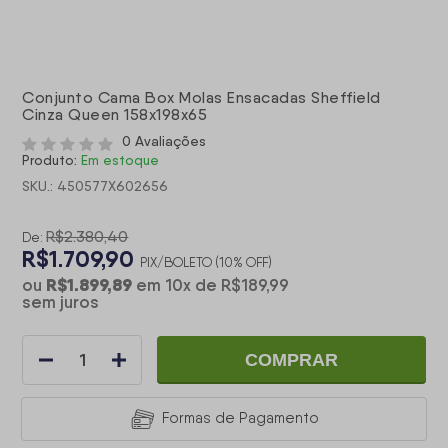
Conjunto Cama Box Molas Ensacadas Sheffield
Cinza Queen 158x198x65
0 Avaliações
Produto:
Em estoque
SKU.: 450577X602656
R$2.380,40
De:
R$1.709,90
PIX/BOLETO (10% OFF)
R$1.899,89
ou
em
10
x
de
R$189,99
sem juros
COMPRAR
Formas de Pagamento