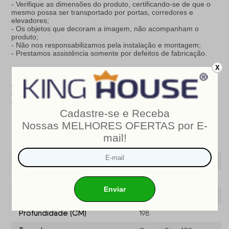
- Verifique as dimensões do produto, certificando-se de que o
mesmo possa ser transportado por portas, corredores e
elevadores;
- Os objetos que decoram a imagem, não acompanham o
produto;
- Não nos responsabilizamos pela instalação e montagem;
- Prestamos assistência somente por defeitos de fabricação.
X
Nosso produto é certificado pelo
INMETRO
!
CERTIFICADO DE CONFORMIDADE NÚMERO:
07424-001-
02/2019
OCP
: 003
Especificações do produto
Modelo
Sheffield
Marca
King House ®
Largura (cm)
158
Profundidade (CM)
198