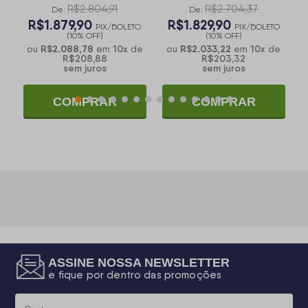
R$2.804,91
R$2.704,37
Assento - King House
De:
De:
R$1.879,90
R$1.829,90
O
PIX/BOLETO
PIX/BOLETO
(10% OFF)
(10% OFF)
R$2.088,78
10
x
R$2.033,22
10
x
e
ou
em
de
ou
em
de
R$208,88
R$203,32
sem juros
sem juros
COMPRAR
COMPRAR
ASSINE NOSSA NEWSLETTER
e fique por dentro das promoções