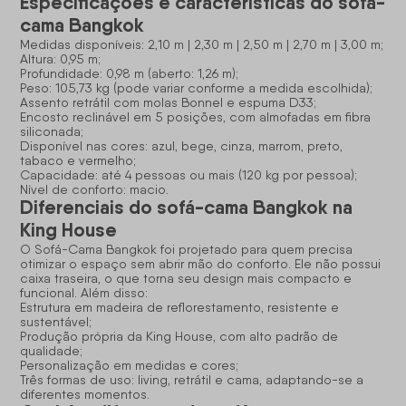
Especificações e características do sofá-
cama Bangkok
Medidas disponíveis: 2,10 m | 2,30 m | 2,50 m | 2,70 m | 3,00 m;
Altura: 0,95 m;
Profundidade: 0,98 m (aberto: 1,26 m);
Peso: 105,73 kg (pode variar conforme a medida escolhida);
Assento retrátil com molas Bonnel e espuma D33;
Encosto reclinável em 5 posições, com almofadas em fibra
siliconada;
Disponível nas cores: azul, bege, cinza, marrom, preto,
tabaco e vermelho;
Capacidade: até 4 pessoas ou mais (120 kg por pessoa);
Nível de conforto: macio.
Diferenciais do sofá-cama Bangkok na
King House
O Sofá-Cama Bangkok foi projetado para quem precisa
otimizar o espaço sem abrir mão do conforto. Ele não possui
caixa traseira, o que torna seu design mais compacto e
funcional. Além disso:
Estrutura em madeira de reflorestamento, resistente e
sustentável;
Produção própria da King House, com alto padrão de
qualidade;
Personalização em medidas e cores;
Três formas de uso: living, retrátil e cama, adaptando-se a
diferentes momentos.