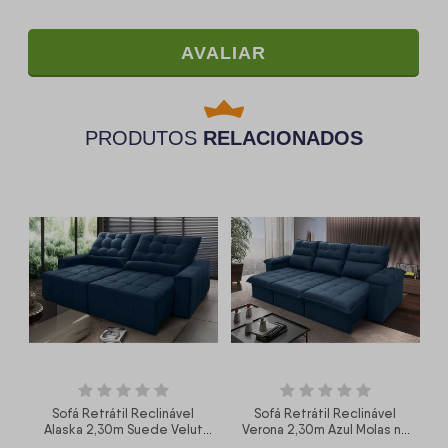
AVALIAR
PRODUTOS
RELACIONADOS
Sofá Retrátil Reclinável
Sofá Retrátil Reclinável
Alaska 2,30m Suede Velut
Verona 2,30m Azul Molas no
Azul Marinho Molas no
Assento - King House
V