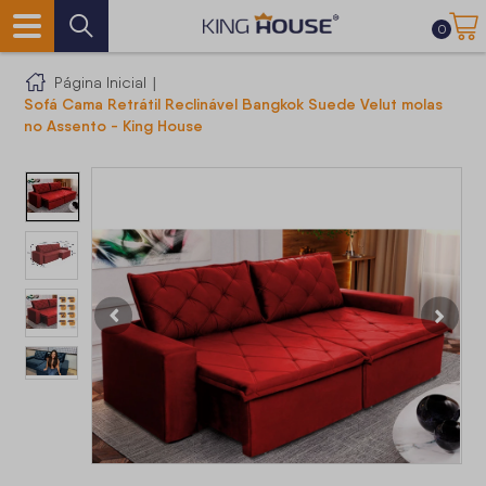
0
Página Inicial
|
Sofá Cama Retrátil Reclinável Bangkok Suede Velut molas
no Assento - King House