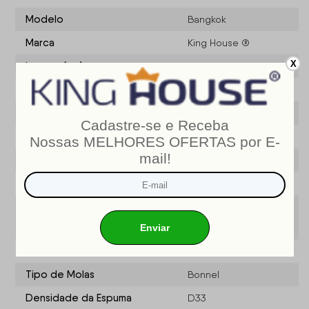
Modelo
Bangkok
Marca
King House ®
X
Largura (cm)
210
Profundidade (CM)
98
Altura Do Sofá
95
Tamanho
2,10 metros
Sofá Retrátil e
Tipo de Produto
Reclinável
Cor
Vermelho
2 Módulos Sofá, Kit
Pés, 1 Manual de
Conteúdo da Embalagem
Montagem/Certificado
de Garantia
Possui Molas?
Sim
Tipo de Molas
Bonnel
Densidade da Espuma
D33