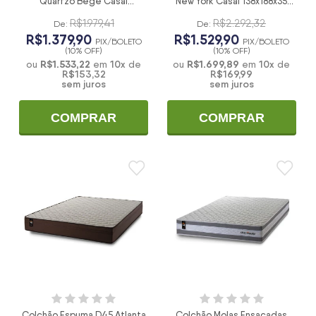
Quartzo Bege Casal
New York Casal 138x188x35
138x188x33
Branco
R$1.979,41
R$2.292,32
De:
De:
R$1.379,90
R$1.529,90
PIX/BOLETO
PIX/BOLETO
(10% OFF)
(10% OFF)
R$1.533,22
10
x
R$1.699,89
10
x
ou
em
de
ou
em
de
R$153,32
R$169,99
sem juros
sem juros
COMPRAR
COMPRAR
Colchão Espuma D45 Atlanta
Colchão Molas Ensacadas