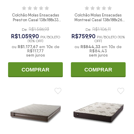
Colchão Molas Ensacadas
Colchão Molas Ensacadas
Preston Casal 138x188x33
Montreal Casal 138x188x26
Cinza
Cinza
R$1.586,93
R$1.106,11
De:
De:
R$1.059,90
R$759,90
PIX/BOLETO
PIX/BOLETO (10%
(10% OFF)
OFF)
R$1.177,67
10
x
R$844,33
10
x
ou
em
de
ou
em
de
R$117,77
R$84,43
sem juros
sem juros
COMPRAR
COMPRAR