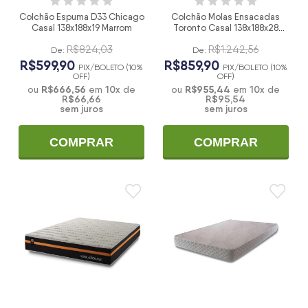
Colchão Espuma D33 Chicago
Colchão Molas Ensacadas
Casal 138x188x19 Marrom
Toronto Casal 138x188x28
Vermelho
R$824,03
R$1.242,56
De:
De:
R$599,90
R$859,90
PIX/BOLETO (10%
PIX/BOLETO (10%
OFF)
OFF)
R$666,56
10
x
R$955,44
10
x
ou
em
de
ou
em
de
R$66,66
R$95,54
sem juros
sem juros
COMPRAR
COMPRAR