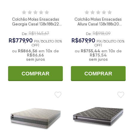
Colchão Molas Ensacadas
Colchão Molas Ensacadas
Georgia Casal 138x188x22
Allura Casal 138x188x20
Bege
Marrom
R$1.145,67
R$918,09
De:
De:
R$779,90
R$679,90
PIX/BOLETO (10%
PIX/BOLETO (10%
OFF)
OFF)
R$866,56
10
x
R$755,44
10
x
ou
em
de
ou
em
de
R$86,66
R$75,54
sem juros
sem juros
COMPRAR
COMPRAR