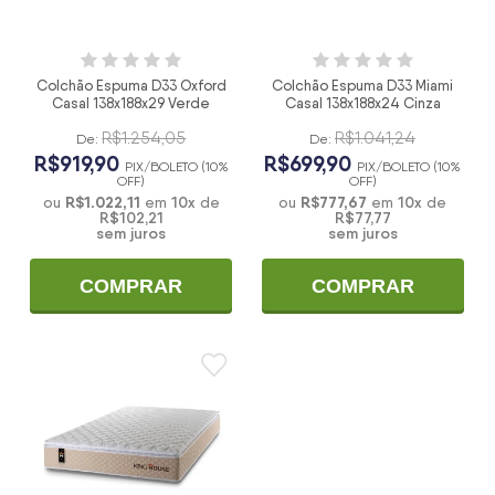
Colchão Espuma D33 Oxford
Colchão Espuma D33 Miami
Casal 138x188x29 Verde
Casal 138x188x24 Cinza
R$1.254,05
R$1.041,24
De:
De:
R$919,90
R$699,90
PIX/BOLETO (10%
PIX/BOLETO (10%
OFF)
OFF)
R$1.022,11
10
x
R$777,67
10
x
ou
em
de
ou
em
de
R$102,21
R$77,77
sem juros
sem juros
COMPRAR
COMPRAR