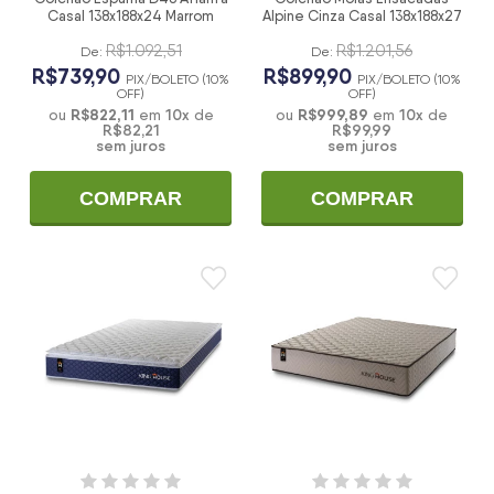
Casal 138x188x24 Marrom
Alpine Cinza Casal 138x188x27
R$1.092,51
R$1.201,56
De:
De:
R$739,90
R$899,90
PIX/BOLETO (10%
PIX/BOLETO (10%
OFF)
OFF)
R$822,11
10
x
R$999,89
10
x
ou
em
de
ou
em
de
R$82,21
R$99,99
sem juros
sem juros
COMPRAR
COMPRAR