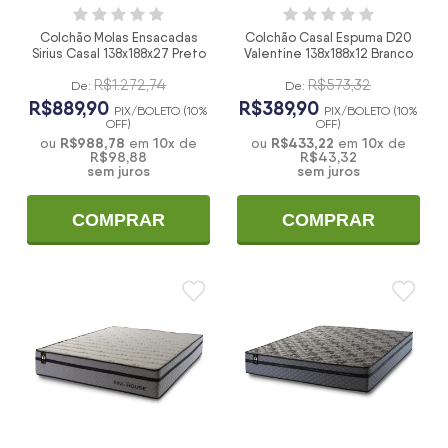
Colchão Molas Ensacadas
Colchão Casal Espuma D20
Sirius Casal 138x188x27 Preto
Valentine 138x188x12 Branco
R$1.272,74
R$573,32
De:
De:
R$889,90
R$389,90
PIX/BOLETO (10%
PIX/BOLETO (10%
OFF)
OFF)
R$988,78
10
x
R$433,22
10
x
ou
em
de
ou
em
de
R$98,88
R$43,32
sem juros
sem juros
COMPRAR
COMPRAR