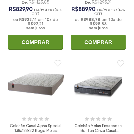
R$1.123,85
R$1.295,91
De:
De:
R$829,90
R$889,90
PIX/BOLETO (10%
PIX/BOLETO (10%
OFF)
OFF)
R$922,11
10
x
R$988,78
10
x
ou
em
de
ou
em
de
R$92,21
R$98,88
sem juros
sem juros
COMPRAR
COMPRAR
Colchão Casal Alpha Special
Colchão Molas Ensacadas
138x188x22 Bege Molas
Benton Cinza Casal