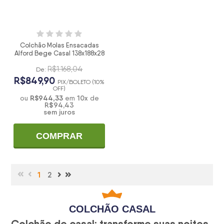
Colchão Molas Ensacadas
Alford Bege Casal 138x188x28
R$1.168,04
De:
R$849,90
PIX/BOLETO (10%
OFF)
R$944,33
10
x
ou
em
de
R$94,43
sem juros
COMPRAR
1
2
COLCHÃO CASAL