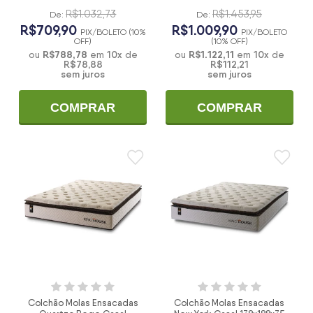
ensacadas - Hellen
138x188x33
R$1.032,73
R$1.453,95
De:
De:
R$709,90
R$1.009,90
PIX/BOLETO (10%
PIX/BOLETO
OFF)
(10% OFF)
R$788,78
10
x
R$1.122,11
10
x
ou
em
de
ou
em
de
R$78,88
R$112,21
sem juros
sem juros
COMPRAR
COMPRAR
Colchão Molas Ensacadas
Colchão Molas Ensacadas