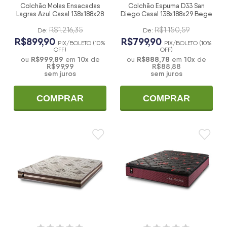
Colchão Molas Ensacadas
Colchão Espuma D33 San
Lagras Azul Casal 138x188x28
Diego Casal 138x188x29 Bege
R$1.216,35
R$1.150,59
De:
De:
R$899,90
R$799,90
PIX/BOLETO (10%
PIX/BOLETO (10%
OFF)
OFF)
R$999,89
10
x
R$888,78
10
x
ou
em
de
ou
em
de
R$99,99
R$88,88
sem juros
sem juros
COMPRAR
COMPRAR