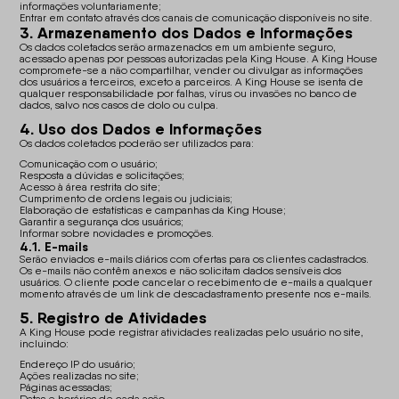
informações voluntariamente;
Entrar em contato através dos canais de comunicação disponíveis no site.
3. Armazenamento dos Dados e Informações
Os dados coletados serão armazenados em um ambiente seguro,
acessado apenas por pessoas autorizadas pela King House. A King House
compromete-se a não compartilhar, vender ou divulgar as informações
dos usuários a terceiros, exceto a parceiros. A King House se isenta de
qualquer responsabilidade por falhas, vírus ou invasões no banco de
dados, salvo nos casos de dolo ou culpa.
4. Uso dos Dados e Informações
Os dados coletados poderão ser utilizados para:
Comunicação com o usuário;
Resposta a dúvidas e solicitações;
Acesso à área restrita do site;
Cumprimento de ordens legais ou judiciais;
Elaboração de estatísticas e campanhas da King House;
Garantir a segurança dos usuários;
Informar sobre novidades e promoções.
4.1. E-mails
Serão enviados e-mails diários com ofertas para os clientes cadastrados.
Os e-mails não contêm anexos e não solicitam dados sensíveis dos
usuários. O cliente pode cancelar o recebimento de e-mails a qualquer
momento através de um link de descadastramento presente nos e-mails.
5. Registro de Atividades
A King House pode registrar atividades realizadas pelo usuário no site,
incluindo:
Endereço IP do usuário;
Ações realizadas no site;
Páginas acessadas;