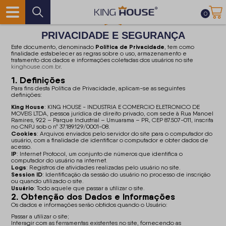
0
PRIVACIDADE E SEGURANÇA
Política de Privacidade
Este documento, denominado
, tem como
finalidade estabelecer as regras sobre o uso, armazenamento e
tratamento dos dados e informações coletadas dos usuários no site
kinghouse.com.br
.
1. Definições
Para fins desta Política de Privacidade, aplicam-se as seguintes
definições:
King House
: KING HOUSE - INDUSTRIA E COMERCIO ELETRONICO DE
MOVEIS LTDA, pessoa jurídica de direito privado, com sede à Rua Manoel
Ramires, 922 – Parque Industrial – Umuarama – PR, CEP 87.507-011, inscrita
no CNPJ sob o nº 37.189.129/0001-08.
Cookies
: Arquivos enviados pelo servidor do site para o computador do
usuário, com a finalidade de identificar o computador e obter dados de
acesso.
IP
: Internet Protocol, um conjunto de números que identifica o
computador do usuário na internet.
Logs
: Registros de atividades realizadas pelo usuário no site.
Session ID
: Identificação da sessão do usuário no processo de inscrição
ou quando utilizado o site.
Usuário
: Todo aquele que passar a utilizar o site.
2. Obtenção dos Dados e Informações
Os dados e informações serão obtidos quando o Usuário:
Passar a utilizar o site;
Interagir com as ferramentas existentes no site, fornecendo as