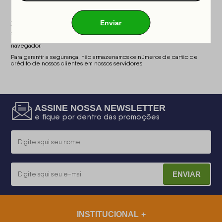
Quais métodos o King House utiliza para garantir a
segurança?
A King House utiliza os mais modernos métodos de segurança, incluindo a
tecnologia SSL, garantindo que todas as informações transmitidas entre o
servidor e o cliente sejam criptografadas. Durante o login, o site estará
em ambiente seguro, com "https://" e um cadeado fechado visível no
navegador.
Para garantir a segurança, não armazenamos os números de cartão de
crédito de nossos clientes em nossos servidores.
ASSINE NOSSA NEWSLETTER
e fique por dentro das promoções
ENVIAR
INSTITUCIONAL