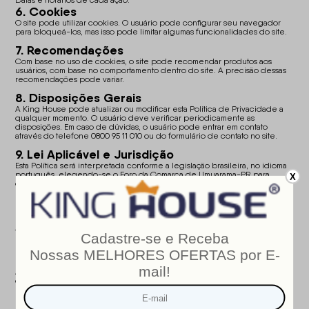
Datas e horários de cada ação.
6. Cookies
O site pode utilizar cookies. O usuário pode configurar seu navegador
para bloqueá-los, mas isso pode limitar algumas funcionalidades do site.
7. Recomendações
Com base no uso de cookies, o site pode recomendar produtos aos
usuários, com base no comportamento dentro do site. A precisão dessas
recomendações pode variar.
8. Disposições Gerais
A King House pode atualizar ou modificar esta Política de Privacidade a
qualquer momento. O usuário deve verificar periodicamente as
disposições. Em caso de dúvidas, o usuário pode entrar em contato
através do telefone 0800 95 11 010 ou do formulário de contato no site.
9. Lei Aplicável e Jurisdição
Esta Política será interpretada conforme a legislação brasileira, no idioma
português, elegendo-se o Foro da Comarca de Umuarama-PR para
X
dirimir qualquer litígio.
10. Cadastro
Para utilizar o site, o cliente deverá fornecer as seguintes informações no
momento do cadastro: nome completo, CPF, endereço completo,
telefone, data de nascimento, e-mail, além de escolher uma senha.
Segurança
O que o King House faz com meus dados?
A King House tem uma política de privacidade rigorosa, garantindo que
os dados fornecidos no cadastro sejam usados exclusivamente pela
empresa. Não alugamos ou vendemos dados cadastrais, e a segurança é
nossa prioridade.