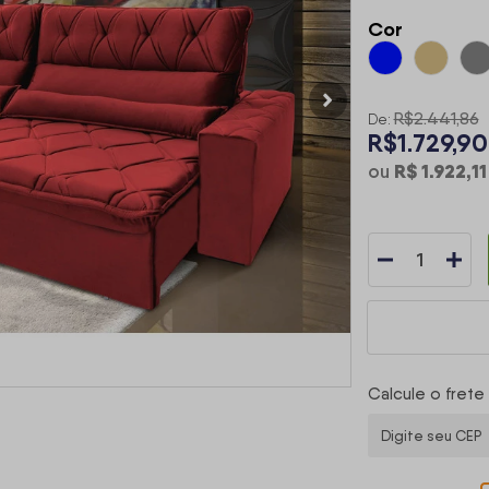
Cor
R$2.441,86
De:
R$1.729,90
R$ 1.922,11
ou
Calcule o frete