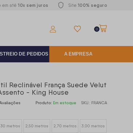
10x sem juros
100% seguro
e em até
Site
0
STREIO DE PEDIDOS
A EMPRESA
til Reclinável França Suede Velut
Assento - King House
Avaliações
Produto:
Em estoque
SKU.: FRANCA
,30 metros
2,50 metros
2,70 metros
3,00 metros