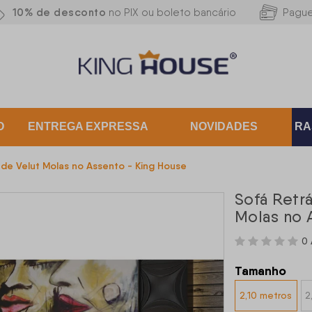
10% de desconto
no PIX ou boleto bancário
Pagu
O
ENTREGA EXPRESSA
NOVIDADES
RA
uede Velut Molas no Assento - King House
Sofá Retrá
Molas no 
0 
Tamanho
2,10 metros
2