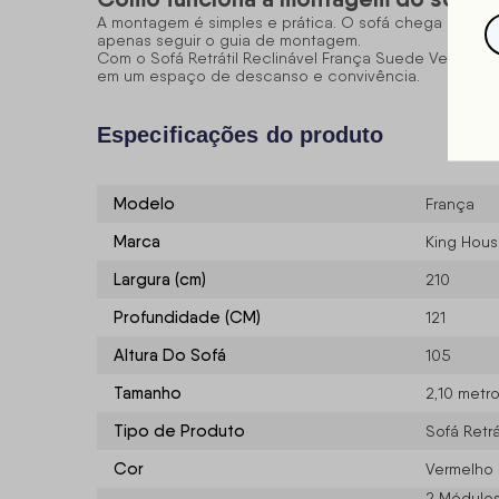
A montagem é simples e prática. O sofá chega em módu
apenas seguir o guia de montagem.
Com o Sofá Retrátil Reclinável França Suede Velut, voc
em um espaço de descanso e convivência.
Especificações do produto
Modelo
França
Marca
King Hou
Largura (cm)
210
Profundidade (CM)
121
Altura Do Sofá
105
Tamanho
2,10 metr
Tipo de Produto
Sofá Retrá
Cor
Vermelho
2 Módulos 