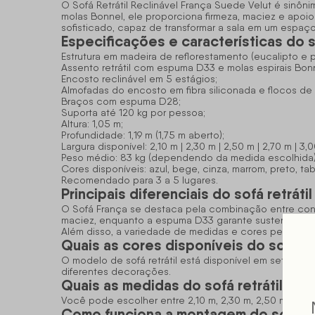
O Sofá Retrátil Reclinável França Suede Velut é sinô
molas Bonnel, ele proporciona firmeza, maciez e apoio
sofisticado, capaz de transformar a sala em um espa
Especificações e características do s
Estrutura em madeira de reflorestamento (eucalipto e p
Assento retrátil com espuma D33 e molas espirais Bonn
Encosto reclinável em 5 estágios;
Almofadas do encosto em fibra siliconada e flocos de
Braços com espuma D28;
Suporta até 120 kg por pessoa;
Altura: 1,05 m;
Profundidade: 1,19 m (1,75 m aberto);
Largura disponível: 2,10 m | 2,30 m | 2,50 m | 2,70 m | 3,
Peso médio: 83 kg (dependendo da medida escolhida)
Cores disponíveis: azul, bege, cinza, marrom, preto, t
Recomendado para 3 a 5 lugares.
Principais diferenciais do sofá retráti
O Sofá França se destaca pela combinação entre confo
maciez, enquanto a espuma D33 garante sustentação
Além disso, a variedade de medidas e cores permite q
Quais as cores disponíveis do sofá re
O modelo de
sofá retrátil
está disponível em sete core
diferentes decorações.
Quais as medidas do sofá retrátil Fra
Você pode escolher entre 2,10 m, 2,30 m, 2,50 m, 2,70 
Como funciona a montagem do sofá c