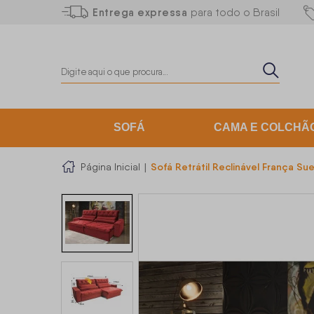
Entrega expressa
para todo o Brasil
SOFÁ
CAMA E COLCHÃ
Sofá Retrátil Reclinável França S
Página Inicial
|