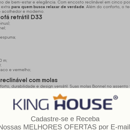
nimo de bem-estar e elegância. Com encosto reclinável em cinco p
para quem busca relaxar de verdade
 extra
. Além do conforto, o 
ço acolhedor e moderno.
ofá retrátil D33
inus);
el;
 espuma;
00 m;
;
abaco e vermelho;
l reclinável com molas
rto, durabilidade e design versátil. Suas molas Bonnel no assento
.
ue ele se adapte a diferentes estilos e tamanhos de ambiente, tor
trátil suede veludo?
azul, bege, cinza, marrom, preto, tabaco e vermelho
s:
. Opções q
nça Suede Velut?
m e 3,00 m de largura. Todas as opções mantêm altura de 1,05 m e pr
om mola bonnel?