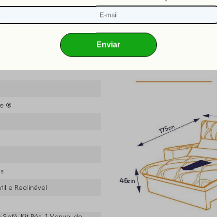
los, acompanhado de kit de pés, manual de instruções e certifica
ê leva para casa conforto, estilo e versatilidade em um só produto.
se ®
os
til e Reclinável
Sofá, Kit Pés, 1 Manual de