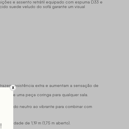
osições e assento retrátil equipado com espuma D33 e
tecido suede veludo do
sofá
garante um visual
 trazem resistência extra e aumentam a sensação de
X
nando-se uma peça coringa para qualquer sala.
ue vão do neutro ao vibrante para combinar com
ofundidade de 1,19 m (1,75 m aberto).