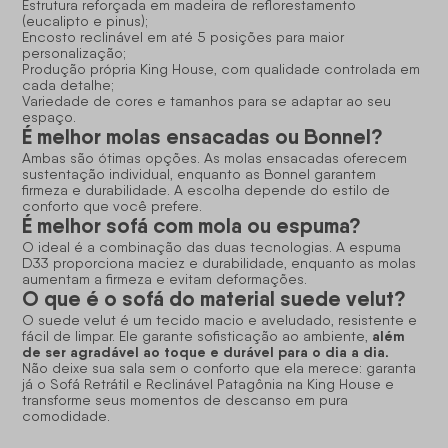
Estrutura reforçada em madeira de reflorestamento
(eucalipto e pinus);
Encosto reclinável em até 5 posições para maior
personalização;
Produção própria King House, com qualidade controlada em
cada detalhe;
Variedade de cores e tamanhos para se adaptar ao seu
espaço.
É melhor molas ensacadas ou Bonnel?
Ambas são ótimas opções. As molas ensacadas oferecem
sustentação individual, enquanto as Bonnel garantem
firmeza e durabilidade. A escolha depende do estilo de
conforto que você prefere.
É melhor sofá com mola ou espuma?
O ideal é a combinação das duas tecnologias. A espuma
D33 proporciona maciez e durabilidade, enquanto as molas
aumentam a firmeza e evitam deformações.
O que é o sofá do material suede velut?
O suede velut é um tecido macio e aveludado, resistente e
além
fácil de limpar. Ele garante sofisticação ao ambiente,
de ser agradável ao toque e durável para o dia a dia.
Não deixe sua sala sem o conforto que ela merece: garanta
já o
Sofá Retrátil e Reclinável
Patagônia na King House e
transforme seus momentos de descanso em pura
comodidade.