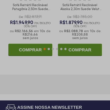
Sofá Retrátil Reclinável
Sofá Retrátil Reclinável
t
Patagônia 2,50m Suede
Alaska 2,30m Suede Velut
Velut Bege Molas no
Bege Molas no Assento -
R$2.873,91
R$2.785,00
Assento - King House
King House
De:
De:
R$1.949,90
R$1.879,90
O
PIX/BOLETO
PIX/BOLETO
(10% OFF)
(10% OFF)
R$2.166,56
10
x
R$2.088,78
10
x
e
ou
em
de
ou
em
de
R$216,66
R$208,88
sem juros
sem juros
COMPRAR
COMPRAR
ASSINE NOSSA NEWSLETTER