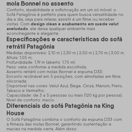
mola Bonnel no assento
Conforto, durabilidade e sofisticação em um só móvel: o
Sofá Patagônia é perfeito para quem busca versatilidade no
dia a dia, seja para relaxar, assistir a um filme ou receber
design clean e acabamento em suede velut
visitas. Com
aveludado
, ele deixa qualquer ambiente mais
aconchegante e elegante.
Especificações e características do sofá
retrátil Patagônia
Medidas disponíveis: 2,10 m | 2,30 m | 2,50 m | 2,70 m | 3,00 m;
Altura: 1,05 m;
Profundidade: 1,19 m (aberto: 1,75 m);
Peso: varia conforme a medida escolhida;
Assento retrátil com molas Bonnel e espuma D33;
Encosto reclinável em 5 posições, com almofadas em fibra
siliconada;
Disponível nas cores: Velut Azul, Bege, Cinza, Marrom, Preto,
Tabaco e Vermelho;
Capacidade: de 3 a 5 pessoas ou mais (120 kg por pessoa);
Nível de conforto: macio.
Diferenciais do sofá Patagônia na King
House
O Sofá Patagônia combina o conforto da espuma D33 com
a firmeza das molas Bonnel, garantindo sustentação e
maciez na medida certa. Além disso: