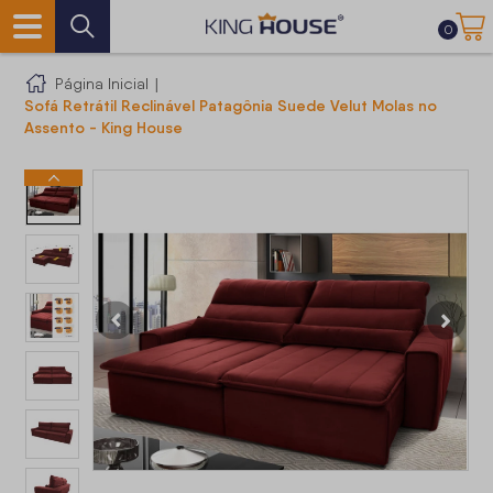
0
Página Inicial
|
Sofá Retrátil Reclinável Patagônia Suede Velut Molas no
Assento - King House