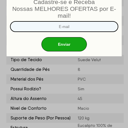
Tipo de Molas
Bonnel
Densidade da Espuma
D33
Suporta até
120kg (Por Pessoa)
Quantidade de lugares
3
Estágios do Encosto
5
Fibra Siliconada e
Enchimento do encosto
Flocos de Espuma
Tipo de Tecido
Suede Velut
Quantidade de Pés
8
Material dos Pés
PVC
Possui Rodízio?
Sim
Altura do Assento
45
Nível de Conforto
Macio
Suporte de Peso (Por Pessoa)
120 kg
Eucalipto 100% de
Estrutura