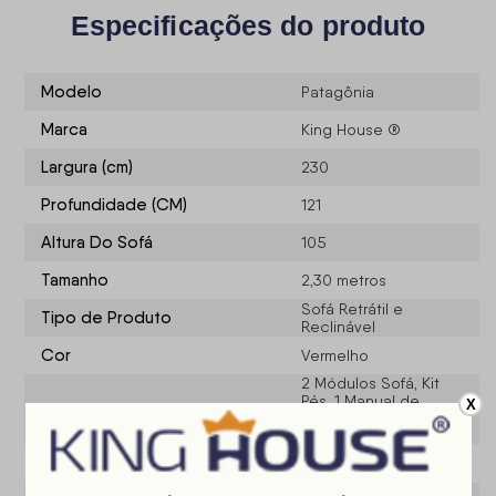
Especificações do produto
Modelo
Patagônia
Marca
King House ®
Largura (cm)
230
Profundidade (CM)
121
Altura Do Sofá
105
Tamanho
2,30 metros
Sofá Retrátil e
Tipo de Produto
Reclinável
Cor
Vermelho
2 Módulos Sofá, Kit
Pés, 1 Manual de
X
Conteúdo da Embalagem
Montagem/Certificado
de Garantia
Possui Molas?
Sim