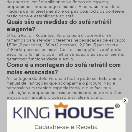
do encosto, em fibra siliconada e flocos de espuma,
proporcionam aconchego e maciez. A estrutura robusta em
madeira de reflorestamento e os pés com rodízios conferem
praticidade e estabilidade ao sofá.
Quais são as medidas do sofá retrátil
elegante?
O Sofá Retrátil Reclinável Verona está disponível em 4
tamanhos para atender diferentes necessidades de espaço:
1,50m (2 pessoas), 1,80m (2 pessoas), 2,00m (3 pessoas) e
2,30m (3 pessoas ou mais). Com essas opções, você pode
escolher o tamanho que melhor se adapta ao seu ambiente,
garantindo funcionalidade e estilo.
Como é a montagem do sofá retrátil com
molas ensacadas?
A montagem do Sofá Verona é fácil e pode ser feita com o
manual de instruções que acompanha o produto. Não é
necessário um técnico especializado, o que facilita a
instalação e proporciona mais comodidade ao cliente. Com
a ajuda do manual, o processo é simples e direto.
X
Quais os benefícios do sofá com molas
ensacadas?
As molas ensacadas garantem um suporte de qualidade
superior, proporcionando maior conforto e durabilidade ao
sofá. Como cada mola é independente, elas oferecem um
minimizar o impacto
ajuste mais preciso ao corpo, além de