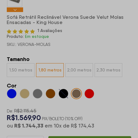
Sofá Retrátil Reclinável Verona Suede Velut Molas
Ensacadas - King House
1 Avaliações
Produto:
Em estoque
SKU.: VERONA-MOLAS
Tamanho
1,50 metros
1,80 metros
2,00 metros
2,30 metros
Cor
R$2.115,45
De:
R$1.569,90
PIX/BOLETO (10% OFF)
R$ 1.744,33
ou
em
10
x
de
R$ 174,43