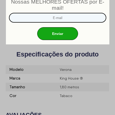
de movimentos
, tornando o sofá mais resistente ao longo
do tempo. Isso contribui para uma experiência de
relaxamento mais aconchegante e prolongada, ideal para
quem busca conforto diário.
O Sofá Retrátil Reclinável Verona é a opção ideal para quem
busca um móvel elegante, confortável e durável. Ele
proporciona o máximo de conforto para a sua sala de estar. É
a escolha certa para quem deseja transformar o ambiente
com sofisticação e praticidade. Aproveite para conferir
nossa opção de
cama box baú
!
Especificações do produto
Modelo
Verona
Marca
King House ®
Tamanho
1,80 metros
Cor
Tabaco
AVALIAÇÕES