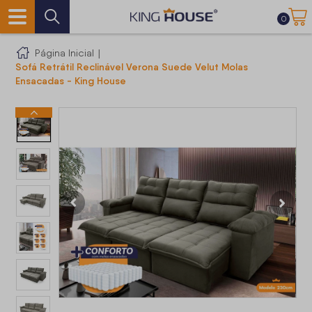
0
Página Inicial
|
Sofá Retrátil Reclinável Verona Suede Velut Molas
Ensacadas - King House