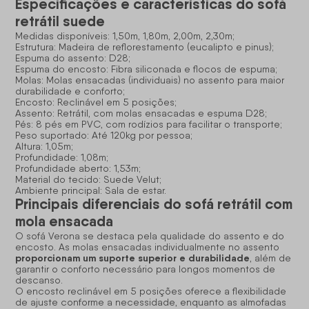
Especificações e características do sofá
retrátil suede
Medidas disponíveis: 1,50m, 1,80m, 2,00m, 2,30m;
Estrutura: Madeira de reflorestamento (eucalipto e pinus);
Espuma do assento: D28;
Espuma do encosto: Fibra siliconada e flocos de espuma;
Molas: Molas ensacadas (individuais) no assento para maior
durabilidade e conforto;
Encosto: Reclinável em 5 posições;
Assento: Retrátil, com molas ensacadas e espuma D28;
Pés: 8 pés em PVC, com rodízios para facilitar o transporte;
Peso suportado: Até 120kg por pessoa;
Altura: 1,05m;
Profundidade: 1,08m;
Profundidade aberto: 1,53m;
Material do tecido: Suede Velut;
Ambiente principal: Sala de estar.
Principais diferenciais do sofá retrátil com
mola ensacada
O sofá Verona se destaca pela qualidade do assento e do
encosto. As molas ensacadas individualmente no assento
proporcionam um suporte superior e durabilidade
, além de
garantir o conforto necessário para longos momentos de
descanso.
O encosto reclinável em 5 posições oferece a flexibilidade
de ajuste conforme a necessidade, enquanto as almofadas