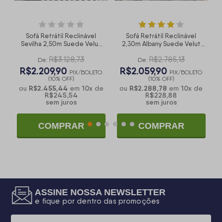
Sofá Retrátil Reclinável
Sofá Retrátil Reclinável
t
Sevilha 2,50m Suede Velut
2,30m Albany Suede Velut
Marrom Molas Ensacadas -
Azul Marinho Molas
V
R$3.128,73
R$2.785,13
King House
Ensacadas - King House
De:
De:
R$2.209,90
R$2.059,90
O
PIX/BOLETO
PIX/BOLETO
(10% OFF)
(10% OFF)
R$2.455,44
10
x
R$2.288,78
10
x
e
ou
em
de
ou
em
de
R$245,54
R$228,88
sem juros
sem juros
COMPRAR
COMPRAR
ASSINE NOSSA NEWSLETTER
e fique por dentro das promoções