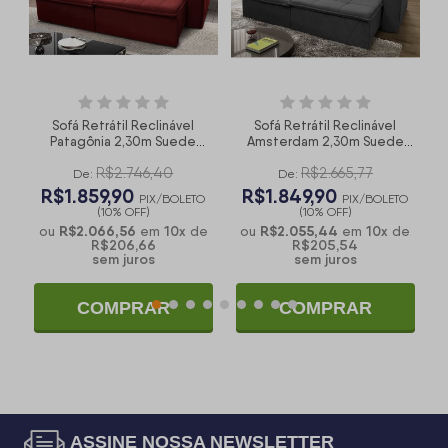
Sofá Retrátil Reclinável
Sofá Retrátil Reclinável
Patagônia 2,30m Suede
Amsterdam 2,30m Suede
V
o
Velut Vermelho Molas no
Velut Cinza Molas no
R$2.746,40
R$2.665,77
Assento - King House
Assento - King House
De:
De:
R$1.859,90
R$1.849,90
O
PIX/BOLETO
PIX/BOLETO
(10% OFF)
(10% OFF)
R$2.066,56
10
x
R$2.055,44
10
x
e
ou
em
de
ou
em
de
R$206,66
R$205,54
sem juros
sem juros
COMPRAR
COMPRAR
ASSINE NOSSA NEWSLETTER