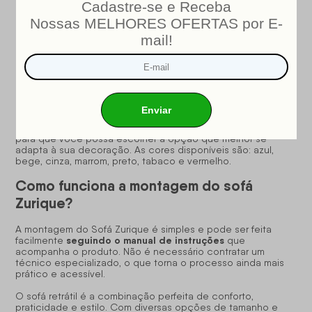
Essas opções garantem que você possa escolher o sofá
ideal, tanto para espaços compactos quanto para salas
maiores, sem comprometer o conforto.
Quais as cores disponíveis do sofá
retrátil?
O Sofá Retrátil Reclinável Zurique está disponível em 7 cores
para que você possa escolher a opção que melhor se
adapta à sua decoração. As cores disponíveis são: azul,
bege, cinza, marrom, preto, tabaco e vermelho.
Como funciona a montagem do sofá
Zurique?
A montagem do Sofá Zurique é simples e pode ser feita
seguindo o manual de instruções
facilmente
que
acompanha o produto. Não é necessário contratar um
técnico especializado, o que torna o processo ainda mais
prático e acessível.
O sofá retrátil é a combinação perfeita de conforto,
praticidade e estilo. Com diversas opções de tamanho e