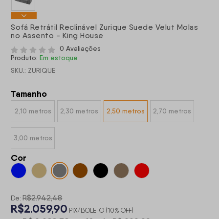
Sofá Retrátil Reclinável Zurique Suede Velut Molas
no Assento - King House
0 Avaliações
Produto:
Em estoque
SKU.: ZURIQUE
Tamanho
2,10 metros
2,30 metros
2,50 metros
2,70 metros
3,00 metros
Cor
R$2.942,48
De:
R$2.059,90
PIX/BOLETO (10% OFF)