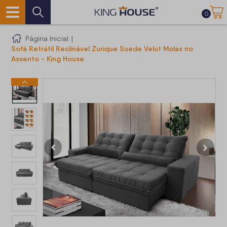
0
Página Inicial
|
Sofá Retrátil Reclinável Zurique Suede Velut Molas no
Assento - King House