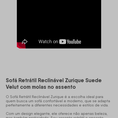
Sofá Retrátil Reclinável Zurique Suede
Velut com molas no assento
O Sofá Retrátil Reclinável Zurique é a escolha ideal para
quem busca um
sofá confortável
e moderno, que se adapta
perfeitamente a diferentes necessidades e estilos de vida.
Com um design elegante, ele oferece não apenas beleza,
mas também praticidade. Seu assento retrátil e encosto