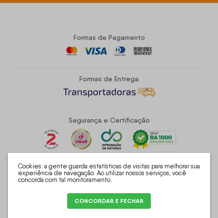
Formas de Pagamento
Formas de Entrega
Segurança e Certificação
Cookies: a gente guarda estatísticas de visitas para melhorar sua
experiência de navegação. Ao utilizar nossos serviços, você
concorda com tal monitoramento.
King House - Industria e Comercio Eletrônico de Moveis Ltda | CNPJ:
37.189.129/0001-08 | R. José Dias Bicaio, 1404 - Parque Industrial -
CONCORDAR E FECHAR
Umuarama - PR