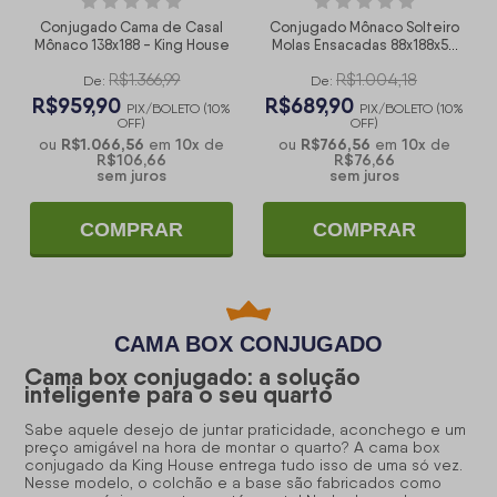
Conjugado Cama de Casal
Conjugado Mônaco Solteiro
Mônaco 138x188 - King House
Molas Ensacadas 88x188x57
Cinza
R$1.366,99
R$1.004,18
De:
De:
R$959,90
R$689,90
PIX/BOLETO (10%
PIX/BOLETO (10%
OFF)
OFF)
R$1.066,56
10
x
R$766,56
10
x
ou
em
de
ou
em
de
R$106,66
R$76,66
sem juros
sem juros
COMPRAR
COMPRAR
CAMA BOX CONJUGADO
Cama box conjugado: a solução
inteligente para o seu quarto
Sabe aquele desejo de juntar praticidade, aconchego e um
preço amigável na hora de montar o quarto? A cama box
conjugado da King House entrega tudo isso de uma só vez.
Nesse modelo, o colchão e a base são fabricados como