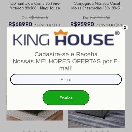
Conjunto de Cama Solteiro
Conjugado Mônaco Casal
Mônaco 88x188 - King House
Molas Ensacadas 138x188x57
Cinza
R$1.018,15
R$1.431,46
De:
De:
R$689,90
R$959,90
PIX/BOLETO (10%
PIX/BOLETO (10%
X
OFF)
OFF)
R$766,56
10
x
R$1.066,56
10
x
ou
em
de
ou
em
de
R$76,66
R$106,66
sem juros
sem juros
COMPRAR
COMPRAR