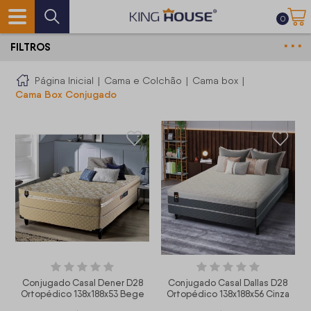
0
FILTROS
Página Inicial
|
Cama e Colchão
|
Cama box
|
Cama Box Conjugado
Conjugado Casal Dener D28
Conjugado Casal Dallas D28
Ortopédico 138x188x53 Bege
Ortopédico 138x188x56 Cinza