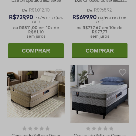
D28 Ortopédico 88x188x56
D28 Ortopédico 88x188x53
Cinza
Preto/Cinza
R$1.012,10
R$965,92
De:
De:
R$729,90
R$699,90
PIX/BOLETO (10%
PIX/BOLETO (10%
OFF)
OFF)
R$811,00
10
x
R$777,67
10
x
ou
em
de
ou
em
de
R$81,10
R$77,77
sem juros
sem juros
COMPRAR
COMPRAR
Conjugado Solteiro Dener
Conjugado Solteiro Cayman