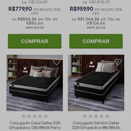
R$1.126,39
R$1.378,73
De:
De:
R$779,90
R$959,90
PIX/BOLETO (10%
PIX/BOLETO (10%
OFF)
OFF)
R$866,56
10
x
R$1.066,56
10
x
ou
em
de
ou
em
de
R$86,66
R$106,66
sem juros
sem juros
COMPRAR
COMPRAR
Conjugado Casal Dallas D28
Conjugado Solteiro Dallas
Ortopédico 138x188x56 Preto
D28 Ortopédico 88x188x56