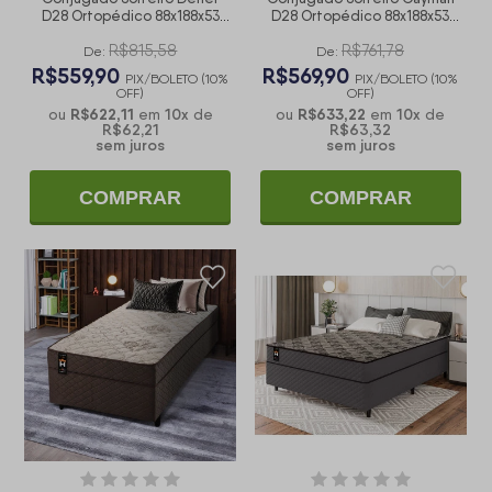
D28 Ortopédico 88x188x53
D28 Ortopédico 88x188x53
Bege
Cinza
R$815,58
R$761,78
De:
De:
R$559,90
R$569,90
PIX/BOLETO (10%
PIX/BOLETO (10%
OFF)
OFF)
R$622,11
10
x
R$633,22
10
x
ou
em
de
ou
em
de
R$62,21
R$63,32
sem juros
sem juros
COMPRAR
COMPRAR