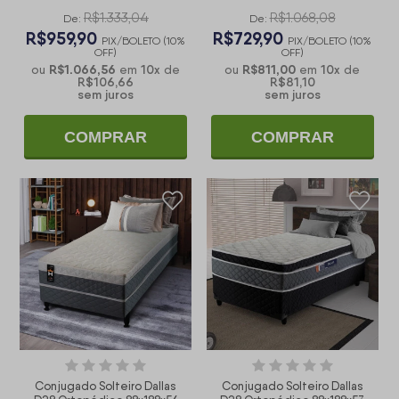
Preto
R$1.333,04
R$1.068,08
De:
De:
R$959,90
R$729,90
PIX/BOLETO (10%
PIX/BOLETO (10%
OFF)
OFF)
R$1.066,56
10
x
R$811,00
10
x
ou
em
de
ou
em
de
R$106,66
R$81,10
sem juros
sem juros
COMPRAR
COMPRAR
Conjugado Solteiro Dallas
Conjugado Solteiro Dallas