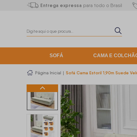
Entrega expressa
para todo o Brasil
SOFÁ
CAMA E COLCHÃ
Sofá Cama Estoril 1,90m Suede Vel
Página Inicial
|