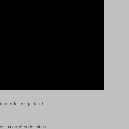
e a todos os gostos :)
com as opções descritas.