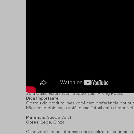
Sofá Cama Estoril 1,90m Suede Velut - King House
Dica Importante
Gostou do produto, mas você tem preferência por out
Não tem problema, o sofá-cama Estoril está disponível
Materiais
: Suede Velut
Cores
: Bege, Cinza.
Caso você tenha interesse em visualizar os anúncios