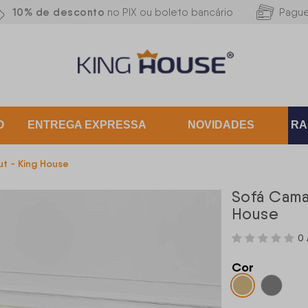
10% de desconto
no PIX ou boleto bancário
Pagu
O
ENTREGA EXPRESSA
NOVIDADES
RA
ut - King House
Sofá Cama
House
0 
Cor