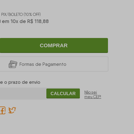
0
PIX/BOLETO (10% OFF)
8
em
10
x
de
R$ 118,88
COMPRAR
Formas de Pagamento
 e o prazo de envio
Não sei
CALCULAR
meu CEP!