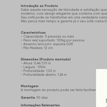
Introdução ao Produto
Sabe aquela sensação de felicidade e satisfação que
moderno, com design elegante que combina com qualq
Seu sofá pode se transformar em uma verdadeira cama pa
Não perca mais tempo e garanta já o seu sofá-cama Est
Características
- Capacidade: 3 pessoas ou mais
- Peso real suportado: 120kg por pessoa
- Assento/encosto: espuma D28
- Pés Madeira: 12 cm
Dimensões (Produto montado)
- Altura: 0,46/1,01 m
- Largura : 1,90m
- Profundidade: 1,02 m
- Profundidade aberto: 1,26 m
Montagem
A montagem do produto pode ser feita facilmente se
Garantia
: 90 dias
Informações Relevantes