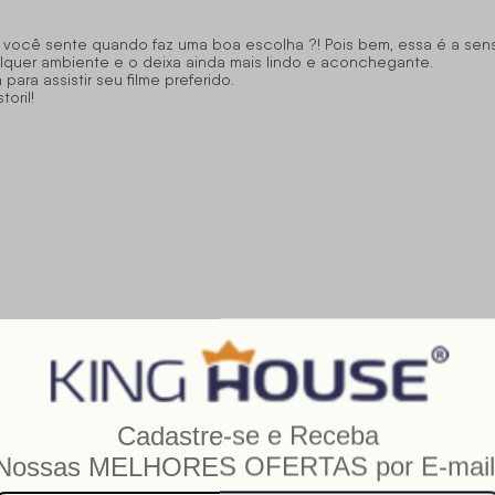
 você sente quando faz uma boa escolha ?! Pois bem, essa é a sen
uer ambiente e o deixa ainda mais lindo e aconchegante.
ra assistir seu filme preferido.
oril!
guindo o manual de instruções que acompanha a embalagem do prod