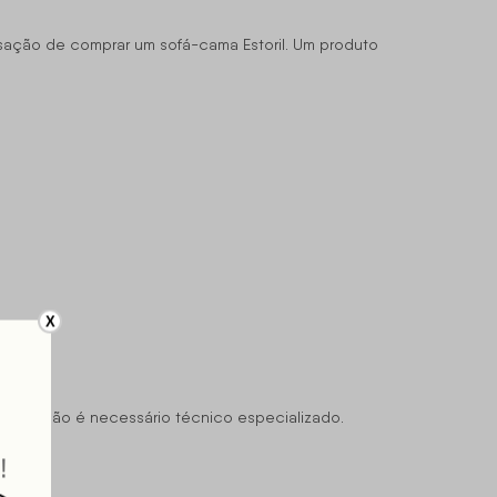
sação de comprar um sofá-cama Estoril. Um produto
X
uto. Não é necessário técnico especializado.