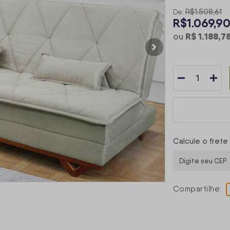
R$1.508,61
De:
R$1.069,9
R$ 1.188,7
ou
Calcule o frete
Compartilhe: