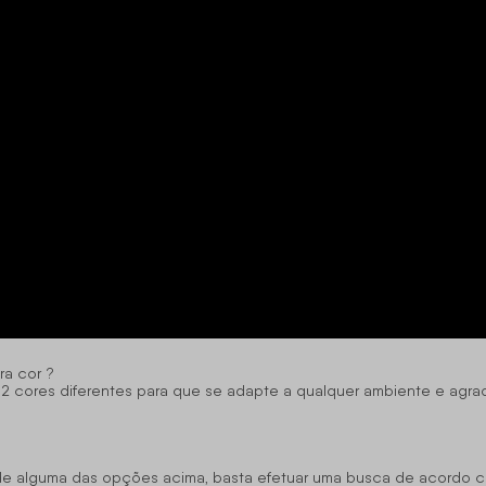
ra cor ?
 2 cores diferentes para que se adapte a qualquer ambiente e agrad
 de alguma das opções acima, basta efetuar uma busca de acordo 