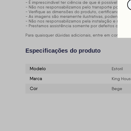
- É imprescindível ter ciência de que é possível que 
- Não nos responsabilizamos pelo transporte por esca
- Verifique as dimensões do produto, certificando-se
- As imagens são meramente ilustrativas, podendo t
- Não nos responsabilizamos pela instalação e monta
- Prestamos assistência somente por defeitos de fabr
Para quaisquer dúvidas adicionais, entre em contato
Especificações do produto
Modelo
Estoril
Marca
King Hou
Cor
Bege