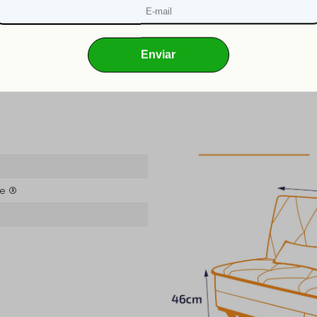
haja divergência de tonalidade nos tecidos devido às variações de 
das, elevadores, guincho ou içamento deste produto, qualquer des
 de que o mesmo possa ser transportado por portas, corredores e e
er variação de tonalidades e não acompanham os objetos que decor
gem;
icação.
 com nosso SAC.
se ®