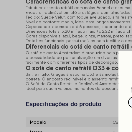
Características do sofá de canto gra
Estrutura: assento retrátil com molas Bonnel e espuma
Encosto: reclinável em até 5 estágios, com almofadas 
Tecido: Suede Velut, com toque aveludado, alta resistê
Nível de conforto: macio, ideal para longos momentos
Capacidade: acomoda até 6 pessoas, suportando até 
Dimensões totais: 3,20 m (lado maior) x 2,22 m (lado cha
Cores disponíveis: azul, bege, cinza, marrom, preto, t
Detalhes funcionais: possui rodízios para facilitar o
Diferenciais do sofá de canto retrátil 
O
sofá de canto
Amsterdam é produzido pela própria 
e possibilidade de personalização em diversas medida
facilmente com diferentes tipos de decoração, valor
O sofá de canto retrátil D33 é confor
Sim, e muito. Graças à espuma D33 e às molas Bonnel
correta. O encosto reclinável e o assento retrátil ele
O Sofá de Canto Retrátil e Reclinável Amsterdam Suede
ideal para quem valoriza momentos de descanso com 
Especificações do produto
Modelo
Canto Am