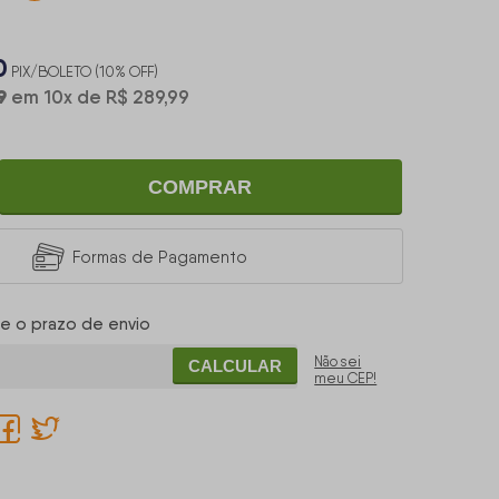
0
PIX/BOLETO (10% OFF)
9
em
10
x
de
R$ 289,99
COMPRAR
Formas de Pagamento
 e o prazo de envio
Não sei
CALCULAR
meu CEP!