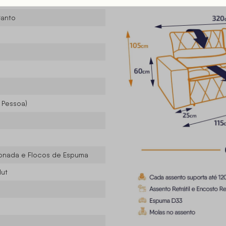
se ®
Canto
r Pessoa)
iconada e Flocos de Espuma
lut