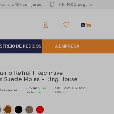
10x sem juros
100% seguro
e em até
Site
0
STREIO DE PEDIDOS
A EMPRESA
nto Retrátil Reclinável
 Suede Molas - King House
Produto:
Em
SKU.: AMSTERDAM-
Avaliações
estoque
CANTO