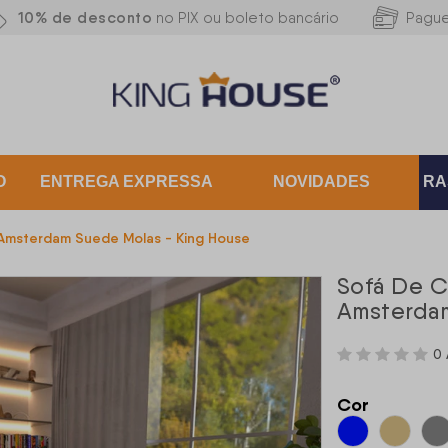
10% de desconto
no PIX ou boleto bancário
Pagu
O
ENTREGA EXPRESSA
NOVIDADES
RA
l Amsterdam Suede Molas - King House
Sofá De Ca
Amsterdam
0 
Cor