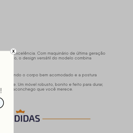
X
nto de excelência. Com maquinário de última geração
lém disso, o design versátil do modelo combina
iez, mantendo o corpo bem acomodado e a postura
cidade. Um móvel robusto, bonito e feito para durar,
e todo o aconchego que você merece.