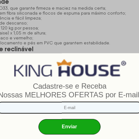
nde
 D33, que garante firmeza e maciez na medida certa;
em fibra siliconada e flocos de espuma para máximo conforto;
ncia e fácil limpeza;
 de descanso;
120 kg por pessoa;
ise) x 1,05 m de altura;
abaco e vermelho;
 deslocamento e pés em PVC que garantem estabilidade.
e reclinável
King House, o que assegura controle total de qualidade e acabame
se adapta perfeitamente ao seu espaço e estilo
s e cores, ele
. A
izando o ambiente com um toque contemporâneo e sofisticado.
tável?
, o Sofá Amsterdam oferece o equilíbrio ideal entre firmeza e mac
vam o conforto a outro nível — é quase como ter uma cama na sala.
 com molas é a combinação perfeita de conforto, elegância e prati
estilo. Renove sua sala com o melhor da King House e desfrute d
sterdam