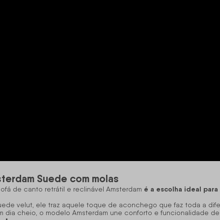
Amsterdam Suede com molas
é a escolha ideal para
sofá
de canto retrátil e reclinável Amsterdam
 velut, ele traz aquele toque de aconchego que faz toda a diferenç
 um dia cheio, o modelo Amsterdam une conforto e funcionalidade de