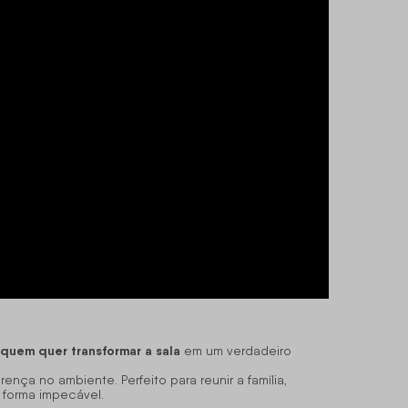
 quem quer transformar a sala
em um verdadeiro
a no ambiente. Perfeito para reunir a família,
 forma impecável.