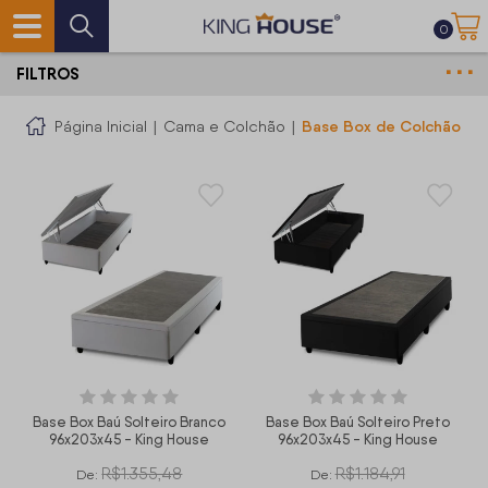
0
FILTROS
Base Box de Colchão
Página Inicial
|
Cama e Colchão
|
Base Box Baú Solteiro Branco
Base Box Baú Solteiro Preto
96x203x45 - King House
96x203x45 - King House
R$1.355,48
R$1.184,91
De:
De: