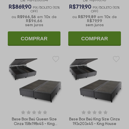
De:
De:
R$869,90
R$719,90
PIX/BOLETO (10%
PIX/BOLETO (10%
OFF)
OFF)
R$966,56
10
x
R$799,89
10
x
ou
em
de
ou
em
de
R$96,66
R$79,99
sem juros
sem juros
COMPRAR
COMPRAR
Base Box Baú Queen Size
Base Box Baú King Size Cinza
Cinza 158x198x45 - King
193x203x45 - King House
House