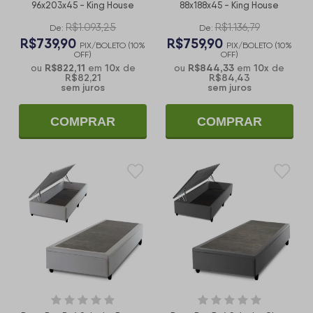
96x203x45 - King House
88x188x45 - King House
R$1.093,25
R$1.136,79
De:
De:
R$739,90
R$759,90
PIX/BOLETO (10%
PIX/BOLETO (10%
OFF)
OFF)
R$822,11
10
x
R$844,33
10
x
ou
em
de
ou
em
de
R$82,21
R$84,43
sem juros
sem juros
COMPRAR
COMPRAR