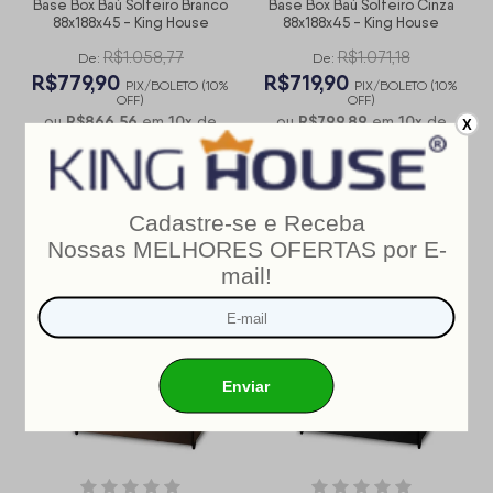
Base Box Baú Solteiro Branco
Base Box Baú Solteiro Cinza
88x188x45 - King House
88x188x45 - King House
R$1.058,77
R$1.071,18
De:
De:
R$779,90
R$719,90
PIX/BOLETO (10%
PIX/BOLETO (10%
OFF)
OFF)
R$866,56
10
x
R$799,89
10
x
ou
em
de
ou
em
de
X
R$86,66
R$79,99
sem juros
sem juros
COMPRAR
COMPRAR