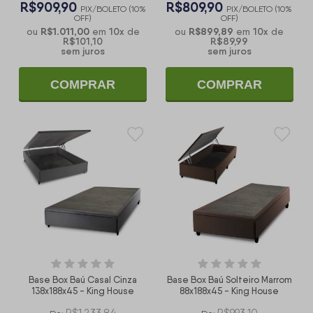
R$909,90
R$809,90
PIX/BOLETO (10%
PIX/BOLETO (10%
OFF)
OFF)
R$1.011,00
10
x
R$899,89
10
x
ou
em
de
ou
em
de
R$101,10
R$89,99
sem juros
sem juros
COMPRAR
COMPRAR
Base Box Baú Casal Cinza
Base Box Baú Solteiro Marrom
138x188x45 - King House
88x188x45 - King House
R$1.233,84
R$993,10