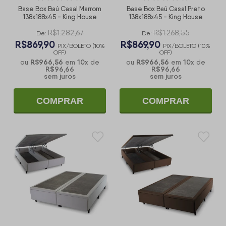
Base Box Baú Casal Marrom
Base Box Baú Casal Preto
138x188x45 - King House
138x188x45 - King House
R$1.282,67
R$1.268,55
De:
De:
R$869,90
R$869,90
PIX/BOLETO (10%
PIX/BOLETO (10%
OFF)
OFF)
R$966,56
10
x
R$966,56
10
x
ou
em
de
ou
em
de
R$96,66
R$96,66
sem juros
sem juros
COMPRAR
COMPRAR