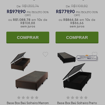
R$1.355,74
R$1.108,82
De:
De:
R$979,90
R$779,90
PIX/BOLETO (10%
PIX/BOLETO (10%
OFF)
OFF)
R$1.088,78
10
x
R$866,56
10
x
ou
em
de
ou
em
de
R$108,88
R$86,66
sem juros
sem juros
COMPRAR
COMPRAR
Base Box Baú Solteiro Marrom
Base Box Baú Solteiro Preto