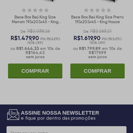
Base Box Baú King Size
Base Box Baú King Size Preto
Marrom 193x203x45 - King
193x203x45 - King House
House
R$2.038,26
R$2.263,21
De:
De:
R$1.479,90
R$1.619,90
PIX/BOLETO
PIX/BOLETO
(10% OFF)
(10% OFF)
R$1.644,33
10
x
R$1.799,89
10
x
ou
em
de
ou
em
de
R$164,43
R$179,99
sem juros
sem juros
COMPRAR
COMPRAR
ASSINE NOSSA NEWSLETTER
e fique por dentro das promoções