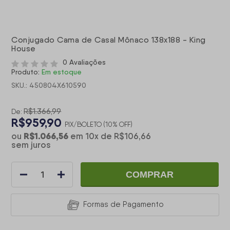
Conjugado Cama de Casal Mônaco 138x188 - King
House
0 Avaliações
Produto:
Em estoque
SKU.: 450804X610590
R$1.366,99
De:
R$959,90
PIX/BOLETO (10% OFF)
R$1.066,56
ou
em
10
x
de
R$106,66
sem juros
COMPRAR
Formas de Pagamento