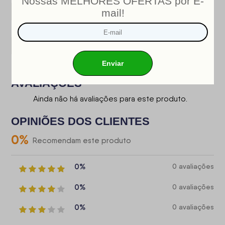
Eucalipto 100% de
Estrutura
Reflorestamento
Cor Predominante
Marrom
Ambiente Principal
Quarto
AVALIAÇÕES
Ainda não há avaliações para este produto.
OPINIÕES DOS CLIENTES
0
%
Recomendam este produto
0%
0 avaliações
0%
0 avaliações
0%
0 avaliações