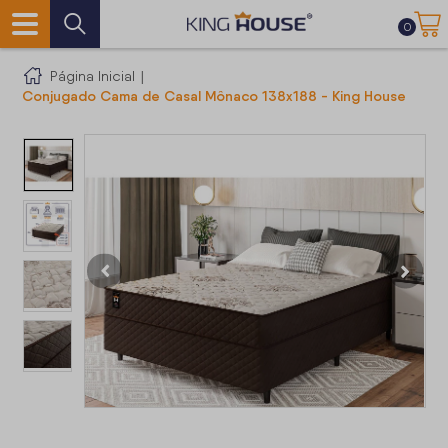
0
Página Inicial
|
Conjugado Cama de Casal Mônaco 138x188 - King House