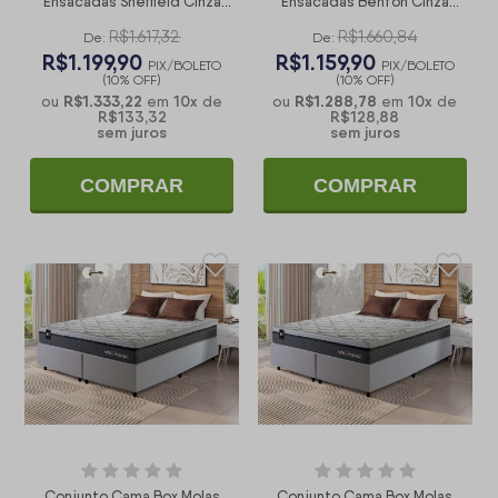
Ensacadas Sheffield Cinza
Ensacadas Benton Cinza
Viúva 128x188x65
Solteiro 96x203x71
R$1.617,32
R$1.660,84
De:
De:
R$1.199,90
R$1.159,90
PIX/BOLETO
PIX/BOLETO
(10% OFF)
(10% OFF)
R$1.333,22
10
x
R$1.288,78
10
x
ou
em
de
ou
em
de
R$133,32
R$128,88
sem juros
sem juros
COMPRAR
COMPRAR
Conjunto Cama Box Molas
Conjunto Cama Box Molas