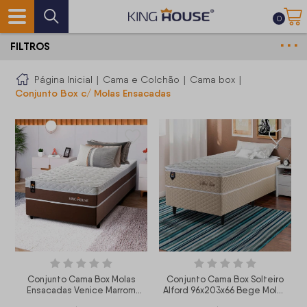
0
FILTROS
Página Inicial
|
Cama e Colchão
|
Cama box
|
Conjunto Box c/ Molas Ensacadas
Conjunto Cama Box Molas
Conjunto Cama Box Solteiro
Ensacadas Venice Marrom
Alford 96x203x66 Bege Molas
Solteiro 96x203x60
Ensacadas