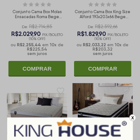
Conjunto Cama Box Molas
Conjunto Cama Box King Size
Ensacadas Roma Bege
Alford 193x203x66 Bege
Queen 158x198x71
Molas Ensacadas
R$2.714,85
R$2.592,66
De:
De:
R$2.029,90
R$1.829,90
PIX/BOLETO
PIX/BOLETO
(10% OFF)
(10% OFF)
R$2.255,44
10
x
R$2.033,22
10
x
ou
em
de
ou
em
de
R$225,54
R$203,32
sem juros
sem juros
COMPRAR
COMPRAR
X