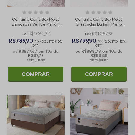
Conjunto Cama Box Molas
Conjunto Cama Box Molas
Ensacadas Venice Marrom
Ensacadas Durham Preto
Solteiro 88x188x60
Solteiro 88x188x60
R$1.062,27
R$1.087,98
De:
De:
R$789,90
R$799,90
PIX/BOLETO (10%
PIX/BOLETO (10%
OFF)
OFF)
R$877,67
10
x
R$888,78
10
x
ou
em
de
ou
em
de
R$87,77
R$88,88
sem juros
sem juros
COMPRAR
COMPRAR