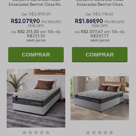
Ensacadas Benton Cinza King
Ensacadas Benton Cinza
193x203x71
Queen 158x198x71
R$2.895,81
R$2.716,62
De:
De:
R$2.079,90
R$1.869,90
PIX/BOLETO
PIX/BOLETO
(10% OFF)
(10% OFF)
R$2.311,00
10
x
R$2.077,67
10
x
ou
em
de
ou
em
de
R$231,10
R$207,77
sem juros
sem juros
COMPRAR
COMPRAR