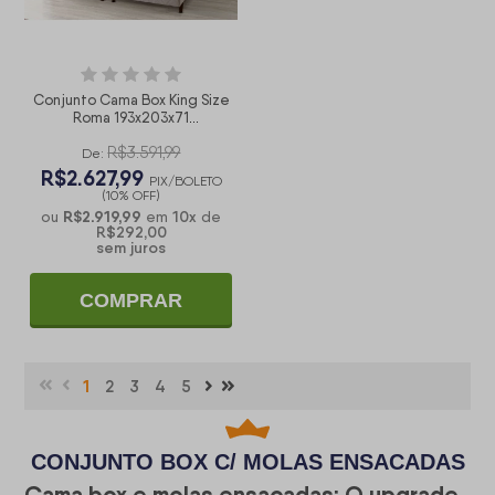
Conjunto Cama Box King Size
Roma 193x203x71
Bege/Branco Molas
R$3.591,99
Ensacadas
De:
R$2.627,99
PIX/BOLETO
(10% OFF)
R$2.919,99
10
x
ou
em
de
R$292,00
sem juros
COMPRAR
1
2
3
4
5
CONJUNTO BOX C/ MOLAS ENSACADAS