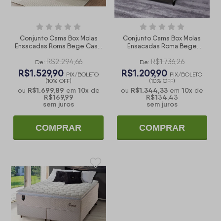
Conjunto Cama Box Molas
Conjunto Cama Box Molas
Ensacadas Roma Bege Casal
Ensacadas Roma Bege
138x188x71
Solteiro 96x203x71
R$2.294,66
R$1.736,26
De:
De:
R$1.529,90
R$1.209,90
PIX/BOLETO
PIX/BOLETO
(10% OFF)
(10% OFF)
R$1.699,89
10
x
R$1.344,33
10
x
ou
em
de
ou
em
de
R$169,99
R$134,43
sem juros
sem juros
COMPRAR
COMPRAR