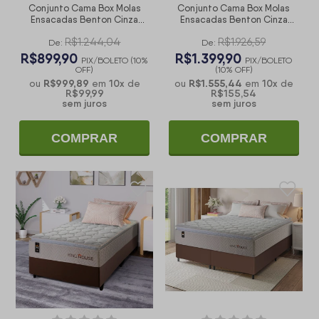
Conjunto Cama Box Molas
Conjunto Cama Box Molas
Ensacadas Benton Cinza
Ensacadas Benton Cinza
Solteiro 88x188x71
Casal 138x188x71
R$1.244,04
R$1.926,59
De:
De:
R$899,90
R$1.399,90
PIX/BOLETO (10%
PIX/BOLETO
OFF)
(10% OFF)
R$999,89
10
x
R$1.555,44
10
x
ou
em
de
ou
em
de
R$99,99
R$155,54
sem juros
sem juros
COMPRAR
COMPRAR