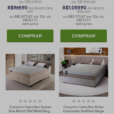
R$1.413,16
R$1.564,26
De:
De:
R$969,90
R$1.059,90
PIX/BOLETO (10%
PIX/BOLETO
OFF)
(10% OFF)
R$1.077,67
10
x
R$1.177,67
10
x
ou
em
de
ou
em
de
R$107,77
R$117,77
sem juros
sem juros
COMPRAR
COMPRAR
Conjunto Cama Box Queen
Conjunto Cama Box Molas
Size Alford 158x198x66 Bege
Ensacadas Sheffield Bege