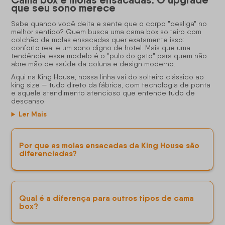
Cama box e molas ensacadas: O upgrade
que seu sono merece
Sabe quando você deita e sente que o corpo "desliga" no
melhor sentido? Quem busca uma cama box solteiro com
colchão de molas ensacadas quer exatamente isso:
conforto real e um sono digno de hotel. Mais que uma
tendência, esse modelo é o "pulo do gato" para quem não
abre mão de saúde da coluna e design moderno.
Aqui na King House, nossa linha vai do solteiro clássico ao
king size — tudo direto da fábrica, com tecnologia de ponta
e aquele atendimento atencioso que entende tudo de
descanso.
Ler Mais
Por que as molas ensacadas da King House são
diferenciadas?
Qual é a diferença para outros tipos de cama
box?