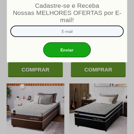
Conjunto Cama Box King
Conjunto Cama Box Molas
Sheffield 193x203x65 Bege
Ensacadas Durham Preto
Molas Ensacadas
Solteiro 96x203x60
R$2.784,15
R$1.469,19
De:
De:
R$1.919,90
R$1.029,90
PIX/BOLETO
PIX/BOLETO
(10% OFF)
(10% OFF)
R$2.133,22
10
x
R$1.144,33
10
x
ou
em
de
ou
em
de
R$213,32
R$114,43
sem juros
sem juros
COMPRAR
COMPRAR