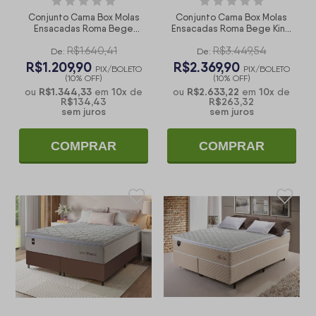
Conjunto Cama Box Molas
Conjunto Cama Box Molas
Ensacadas Roma Bege
Ensacadas Roma Bege King
Solteiro 96x203x71
193x203x71
R$1.640,41
R$3.449,54
De:
De:
R$1.209,90
R$2.369,90
PIX/BOLETO
PIX/BOLETO
(10% OFF)
(10% OFF)
R$1.344,33
10
x
R$2.633,22
10
x
ou
em
de
ou
em
de
R$134,43
R$263,32
sem juros
sem juros
COMPRAR
COMPRAR