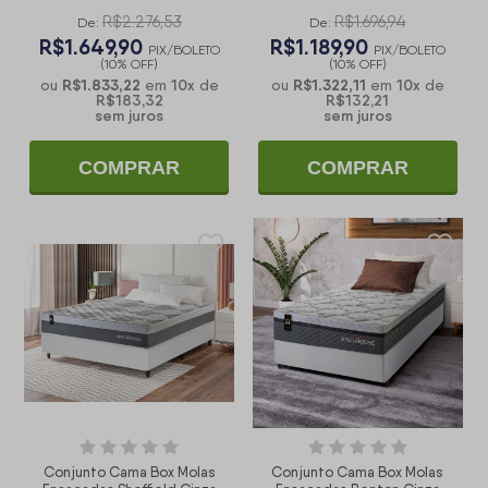
Molas Ensacadas
Viúva 128x188x65
R$2.276,53
R$1.696,94
De:
De:
R$1.649,90
R$1.189,90
PIX/BOLETO
PIX/BOLETO
(10% OFF)
(10% OFF)
R$1.833,22
10
x
R$1.322,11
10
x
ou
em
de
ou
em
de
R$183,32
R$132,21
sem juros
sem juros
COMPRAR
COMPRAR
Conjunto Cama Box Molas
Conjunto Cama Box Molas