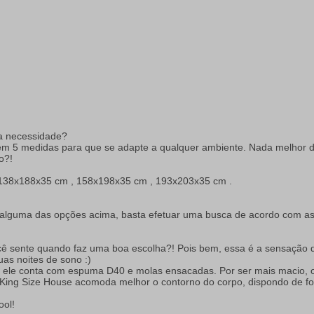
a necessidade?
 em 5 medidas para que se adapte a qualquer ambiente. Nada melhor d
o?!
138x188x35 cm , 158x198x35 cm , 193x203x35 cm .
e alguma das opções acima, basta efetuar uma busca de acordo com as
ocê sente quando faz uma boa escolha?! Pois bem, essa é a sensaçã
as noites de sono :)
 ele conta com espuma D40 e molas ensacadas. Por ser mais macio, o
o King Size House acomoda melhor o contorno do corpo, dispondo de f
ool!