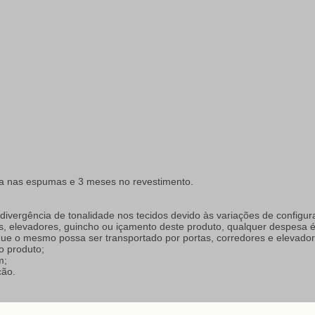
tia nas espumas e 3 meses no revestimento.
a divergência de tonalidade nos tecidos devido às variações de configur
s, elevadores, guincho ou içamento deste produto, qualquer despesa é 
 que o mesmo possa ser transportado por portas, corredores e elevador
 produto;
m;
ção.