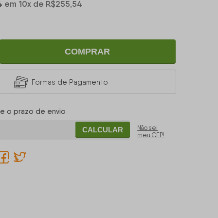
4
em
10
x
de
R$255,54
COMPRAR
Formas de Pagamento
 e o prazo de envio
Não sei
CALCULAR
meu CEP!