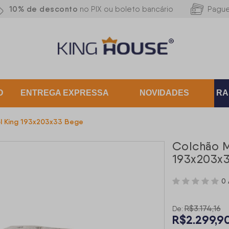
10% de desconto
no PIX ou boleto bancário
Pagu
O
ENTREGA EXPRESSA
NOVIDADES
RA
ol King 193x203x33 Bege
Colchão M
193x203x
0 
R$3.174,16
De:
R$2.299,9