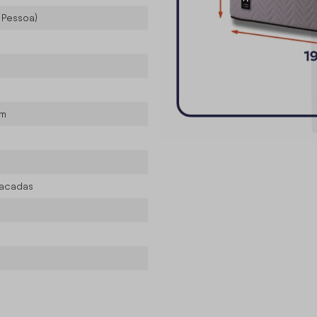
r Pessoa)
cm
sacadas