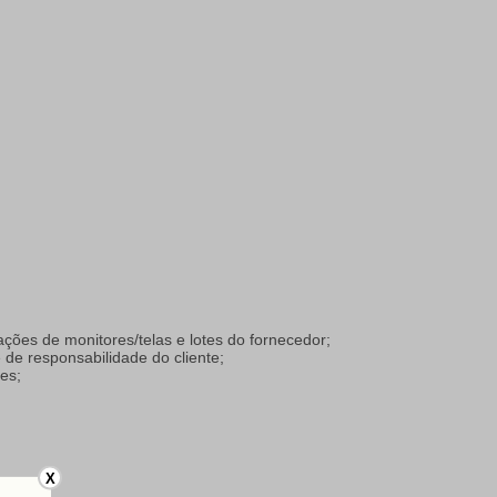
ações de monitores/telas e lotes do fornecedor;
de responsabilidade do cliente;
es;
X