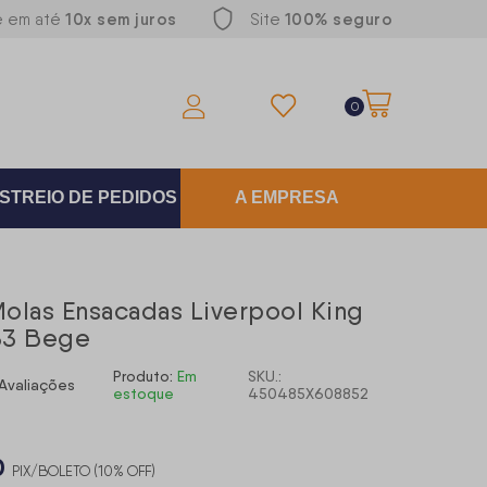
10x sem juros
100% seguro
e em até
Site
0
STREIO DE PEDIDOS
A EMPRESA
olas Ensacadas Liverpool King
33 Bege
Produto:
Em
SKU.:
Avaliações
estoque
450485X608852
0
PIX/BOLETO (10% OFF)