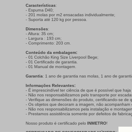
Características
:
- Espuma D40;
- 201 molas por m2 ensacadas individualmente;
- Suporta até 120 kg por pessoa.
Dimensões
:
- Altura: 35 cm;
- Largura : 193 cm;
- Comprimento: 203 cm.
Conteúdo da embalagem:
- 01 Colchão King Size Liverpool Bege;
- 01 Certificado de garantia.
- 01 Manual de montagem.
Garantia
: 1 ano de garantia nas molas, 1 ano de garan
Informações Relevantes:
- É imprescindível ter ciência de que é possível que haj
- Não nos responsabilizamos pelo transporte por escada
- Verifique as dimensões do produto, certificando-se de
- Os objetos que decoram a imagem, não acompanham o
- Não nos responsabilizamos pela instalação e montage
- Prestamos assistência somente por defeitos de fabrica
Nosso produto é certificado pelo
INMETRO
!