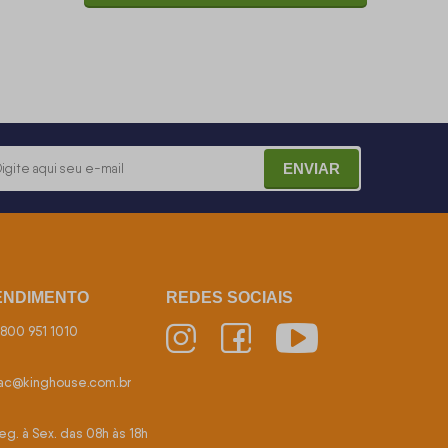
ENVIAR
ENDIMENTO
REDES SOCIAIS
800 951 1010
ac@kinghouse.com.br
eg. à Sex. das 08h às 18h