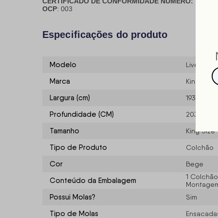
CERTIFICADO DE CONFORMIDADE NÚMERO:
07424-
OCP
: 003
Especificações do produto
Modelo
Liverpool
Marca
King Hou
Largura (cm)
193
Profundidade (CM)
203
Tamanho
King Size 
Tipo de Produto
Colchão
Cor
Bege
1 Colchão
Conteúdo da Embalagem
Montagem/
Possui Molas?
Sim
Tipo de Molas
Ensacadas