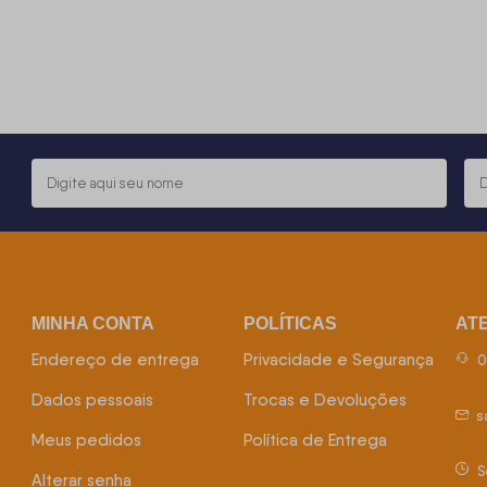
MINHA CONTA
POLÍTICAS
AT
Endereço de entrega
Privacidade e Segurança
0
Dados pessoais
Trocas e Devoluções
s
Meus pedidos
Política de Entrega
S
Alterar senha