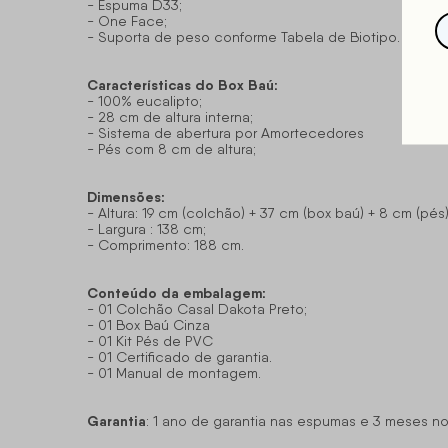
- Espuma D33;
- One Face;
- Suporta de peso conforme Tabela de Biotipo.
Características do Box Baú:
- 100% eucalipto;
- 28 cm de altura interna;
- Sistema de abertura por Amortecedores
- Pés com 8 cm de altura;
Dimensões:
- Altura: 19 cm (colchão) + 37 cm (box baú) + 8 cm (pés)
- Largura : 138 cm;
- Comprimento: 188 cm.
Conteúdo da embalagem:
- 01 Colchão Casal Dakota Preto;
- 01 Box Baú Cinza
- 01 Kit Pés de PVC
- 01 Certificado de garantia.
- 01 Manual de montagem.
Garantia
: 1 ano de garantia nas espumas e 3 meses no