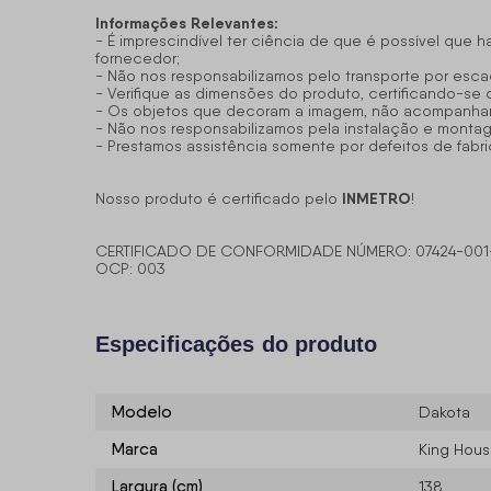
Informações Relevantes:
- É imprescindível ter ciência de que é possível que 
fornecedor;
- Não nos responsabilizamos pelo transporte por esca
- Verifique as dimensões do produto, certificando-se
- Os objetos que decoram a imagem, não acompanha
- Não nos responsabilizamos pela instalação e monta
- Prestamos assistência somente por defeitos de fabr
INMETRO
Nosso produto é certificado pelo
!
CERTIFICADO DE CONFORMIDADE NÚMERO: 07424-001
OCP: 003
Especificações do produto
Modelo
Dakota
Marca
King Hou
Largura (cm)
138