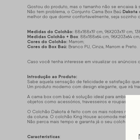
Gostou do produto, mas o tamanho não se encaixa à
Dakota
Não tem problema, o Conjunto Cama Box Baú
e
melhor do que dormir confortavelmente, seja sozinho
Medidas do Colchão:
88x188x19 cm, 96X203x19 cm, 138
Medidas Colchão + Box
: 88x188x64 cm, 96X203x64 cm,
Cores do Colchão:
Marrom;
Cores do Box Baú:
Branco PU, Cinza, Marrom e Preto.
Caso você tenha interesse em visualizar os anúncios
Introdução ao Produto:
Sabe aquela sensação de felicidade e satisfação qu
Um produto moderno com design elegante, que irá tran
A cama box com baú é solução ideal para ambientes 
objetos como acessórios, travesseiros e roupas de c
O Colchão Dakota é feito com os mais nobres materia
da coluna. O colchão King House acomoda melhor o co
Dak
Não perca mais tempo e garanta já o seu colchão
Características
: