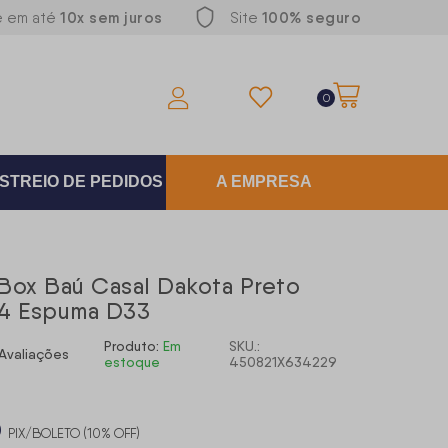
10x sem juros
100% seguro
e em até
Site
0
STREIO DE PEDIDOS
A EMPRESA
Box Baú Casal Dakota Preto
64 Espuma D33
Produto:
Em
SKU.:
Avaliações
estoque
450821X634229
0
PIX/BOLETO (10% OFF)