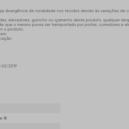
haja divergência de tonalidade nos tecidos devido às variações de 
das, elevadores, guincho ou içamento deste produto, qualquer des
 de que o mesmo possa ser transportado por portas, corredores e e
m o produto;
gem;
icação.
-02/2019
se ®