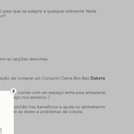
ú para que se adapte a qualquer ambiente. Nada
o?!
com as opções descritas.
Dakota
nsação de comprar um Conjunto Cama Box Baú
.
X
 além de contar com um espaço extra para armazenar
+ espaço nos armários ;)
o, o colchão traz benefícios e ajuda no alinhamento
pulsando as dores e problemas de coluna.