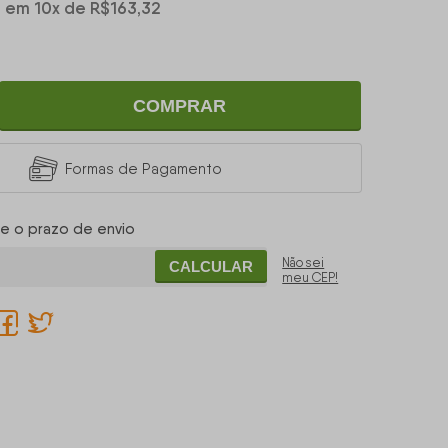
2
em
10
x
de
R$163,32
COMPRAR
Formas de Pagamento
 e o prazo de envio
Não sei
CALCULAR
meu CEP!