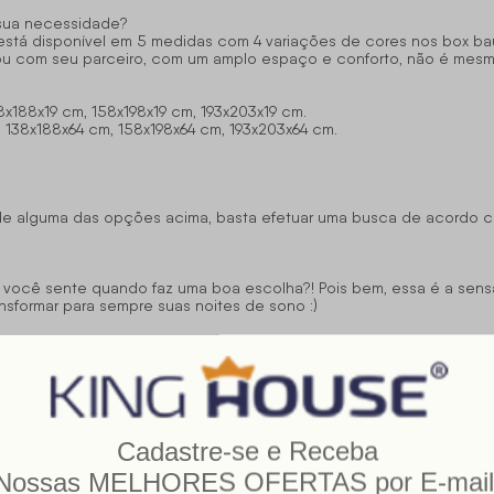
 sua necessidade?
stá disponível em 5 medidas com 4 variações de cores nos box ba
 ou com seu parceiro, com um amplo espaço e conforto, não é mesm
x188x19 cm, 158x198x19 cm, 193x203x19 cm.
 138x188x64 cm, 158x198x64 cm, 193x203x64 cm.
 de alguma das opções acima, basta efetuar uma busca de acordo 
e você sente quando faz uma boa escolha?! Pois bem, essa é a se
sformar para sempre suas noites de sono :)
com pouco espaço, pois oferece o suporte necessário ao colchão,
ama aproveitando o máximo do seu espaço interno e também poupar 
is em sua composição, ele conta com espuma D33. Por ser mais maci
ntorno do corpo, dispondo de forma correta quadris e ombros, ex
ota
!