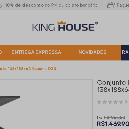
10% de desconto
no PIX ou boleto bancário
Pagu
O
ENTREGA EXPRESSA
NOVIDADES
RA
reto 138x188x64 Espuma D33
Conjunto 
138x188x
0 
R$1.965,50
De:
R$1.469,9