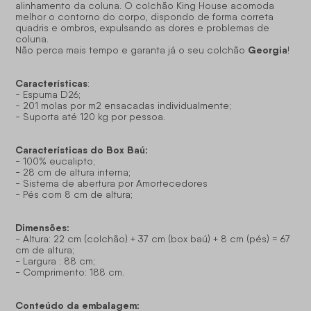
alinhamento da coluna. O colchão King House acomoda
melhor o contorno do corpo, dispondo de forma correta
quadris e ombros, expulsando as dores e problemas de
coluna.
Georgia
Não perca mais tempo e garanta já o seu colchão
!
Características
:
- Espuma D26;
- 201 molas por m2 ensacadas individualmente;
- Suporta até 120 kg por pessoa.
Características do Box Baú:
- 100% eucalipto;
- 28 cm de altura interna;
- Sistema de abertura por Amortecedores
- Pés com 8 cm de altura;
Dimensões:
- Altura: 22 cm (colchão) + 37 cm (box baú) + 8 cm (pés) = 67
cm de altura;
- Largura : 88 cm;
- Comprimento: 188 cm.
Conteúdo da embalagem: