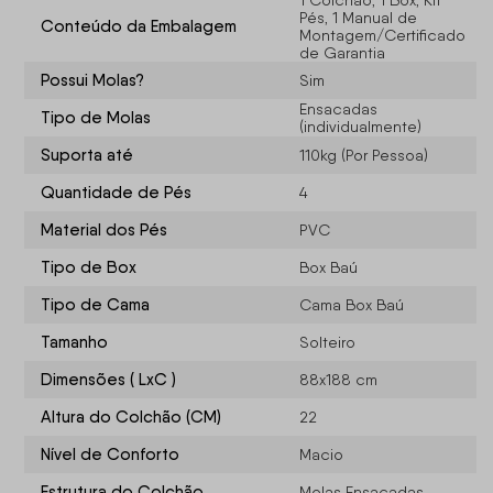
1 Colchão, 1 Box, Kit
Pés, 1 Manual de
Conteúdo da Embalagem
Montagem/Certificado
de Garantia
Possui Molas?
Sim
Ensacadas
Tipo de Molas
(individualmente)
Suporta até
110kg (Por Pessoa)
Quantidade de Pés
4
Material dos Pés
PVC
Tipo de Box
Box Baú
Tipo de Cama
Cama Box Baú
Tamanho
Solteiro
Dimensões ( LxC )
88x188 cm
Altura do Colchão (CM)
22
Nível de Conforto
Macio
Estrutura do Colchão
Molas Ensacadas