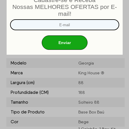
INMETRO
Nosso produto é certificado pelo
!
CERTIFICADO DE CONFORMIDADE NÚMERO: 07424-001-
02/2019
OCP: 003
Especificações do produto
Modelo
Georgia
Marca
King House ®
Largura (cm)
88
Profundidade (CM)
188
Tamanho
Solteiro 88
Tipo de Produto
Base Box Baú
Cor
Bege