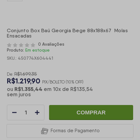
Conjunto Box Baú Georgia Bege 88x188x67 Molas
Ensacadas
0 Avaliações
Produto:
Em estoque
SKU.: 450774X604441
R$1.699,35
De:
R$1.219,90
PIX/BOLETO (10% OFF)
R$1.355,44
ou
em
10
x
de
R$135,54
sem juros
COMPRAR
Formas de Pagamento