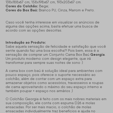
138x188x67 cm, 158x198x67 cm, 193x203x67 cm.
Cores do Colchão:
Bege;
Cores do Box Baú:
Branco PU, Cinza, Marrom e Preto.
Caso você tenha interesse em visualizar os anúncios de
alguma das opções acima, basta efetuar uma busca de
acordo com as opções descritas.
Introdução ao Produto:
Sabe aquela sensação de felicidade e satisfação que você
sente quando faz uma boa escolha?! Pois bem, essa é a
Georgia
sensação de comprar um Conjunto Cama Box Baú
.
Um produto moderno com design elegante, que irá
transformar para sempre suas noites de sono :)
A cama box com baú é solução ideal para ambientes com
pouco espaço, pois oferece o suporte necessário ao
colchão, além de contar com um espaço extra para
armazenar objetos como acessórios, travesseiros e roupas
de cama aproveitando o máximo do seu espaço interno e
também poupar + espaço nos armários ;)
O Colchão Georgia é feito com os mais nobres materiais em
sua composição, ele conta com espuma D26 e molas
ensacadas. Por ser mais macio, o colchão de molas
ensacadas individualmente traz benefícios e ajuda no