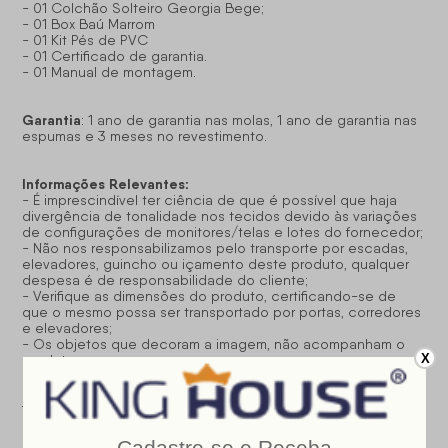
- 01 Colchão Solteiro Georgia Bege;
- 01 Box Baú Marrom
- 01 Kit Pés de PVC
- 01 Certificado de garantia.
- 01 Manual de montagem.
Garantia
: 1 ano de garantia nas molas, 1 ano de garantia nas
espumas e 3 meses no revestimento.
Informações Relevantes:
- É imprescindível ter ciência de que é possível que haja
divergência de tonalidade nos tecidos devido às variações
de configurações de monitores/telas e lotes do fornecedor;
- Não nos responsabilizamos pelo transporte por escadas,
elevadores, guincho ou içamento deste produto, qualquer
despesa é de responsabilidade do cliente;
- Verifique as dimensões do produto, certificando-se de
que o mesmo possa ser transportado por portas, corredores
e elevadores;
- Os objetos que decoram a imagem, não acompanham o
X
produto;
- Não nos responsabilizamos pela instalação e montagem;
- Prestamos assistência somente por defeitos de
fabricação.