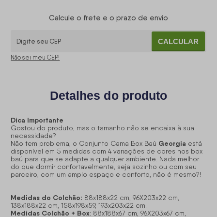
Calcule o frete e o prazo de envio
CALCULAR
Não sei meu CEP!
Detalhes do produto
Dica Importante
Gostou do produto, mas o tamanho não se encaixa à sua
necessidade?
Georgia
Não tem problema, o Conjunto Cama Box Baú
está
disponível em 5 medidas com 4 variações de cores nos box
baú para que se adapte a qualquer ambiente. Nada melhor
do que dormir confortavelmente, seja sozinho ou com seu
parceiro, com um amplo espaço e conforto, não é mesmo?!
Medidas do Colchão:
88x188x22 cm, 96X203x22 cm,
138x188x22 cm, 158x198x59, 193x203x22 cm.
Medidas Colchão + Box
: 88x188x67 cm, 96X203x67 cm,