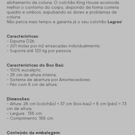
alinhamento da coluna. O colchão King House acomoda
melhor o contorno do corpo, dispondo de forma correta
quadris e ombros, expulsando as dores e problemas de
coluna.
Lagras
Não perca mais tempo e garanta já o seu colchão
!
Características
:
- Espuma D26;
- 201 molas por m2 ensacadas individualmente;
- Suporta até 120 kg por pessoa.
Características do Box Baú:
- 100% eucalipto;
- 28 cm de altura interna;
- Sistema de abertura por Amortecedores
- Pés com 8 cm de altura;
Dimensões:
- Altura: 28 cm (colchão) + 37 cm (box baú) + 8 cm (pés) = 73
cm de altura;
- Largura : 138 cm;
- Comprimento: 188 cm.
Conteúdo da embalagem: