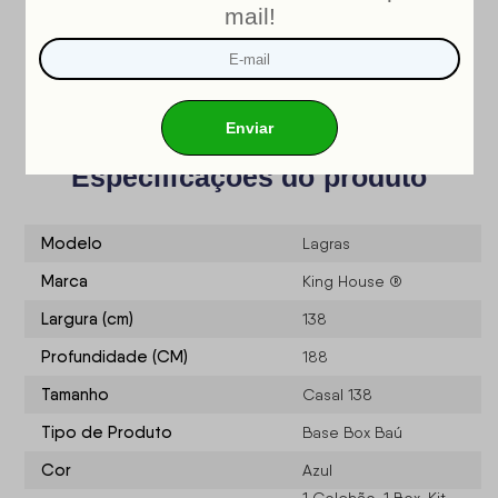
INMETRO
Nosso produto é certificado pelo
!
CERTIFICADO DE CONFORMIDADE NÚMERO: 07424-001-
02/2019
OCP: 003
Especificações do produto
Modelo
Lagras
Marca
King House ®
Largura (cm)
138
Profundidade (CM)
188
Tamanho
Casal 138
Tipo de Produto
Base Box Baú
Cor
Azul