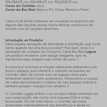
138x188x73 cm, 158x198x73 cm, 193x203x73 cm.
Cores do Colchão:
Azul;
Cores do Box Baú:
Branco PU, Cinza, Marrom e Preto.
Caso você tenha interesse em visualizar os anúncios de
alguma das opções acima, basta efetuar uma busca de
acordo com as opções descritas.
Introdução ao Produto:
Sabe aquela sensação de felicidade e satisfação que você
sente quando faz uma boa escolha?! Pois bem, essa é a
Lagras
sensação de comprar um Conjunto Cama Box Baú
.
Um produto moderno com design elegante, que irá
transformar para sempre suas noites de sono :)
A cama box com baú é solução ideal para ambientes com
pouco espaço, pois oferece o suporte necessário ao
colchão, além de contar com um espaço extra para
armazenar objetos como acessórios, travesseiros e roupas
de cama aproveitando o máximo do seu espaço interno e
também poupar + espaço nos armários ;)
O Colchão Lagras é feito com os mais nobres materiais em
sua composição, ele conta com espuma D26 e molas
ensacadas. Por ser mais macio, o colchão de molas
ensacadas individualmente traz benefícios e ajuda no