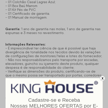
- 01 Colchão Casal Lagras Azul;
- 01 Box Baú Marrom
- 01 Kit Pés de PVC
- 01 Certificado de garantia.
- 01 Manual de montagem.
Garantia
: 1 ano de garantia nas molas, 1 ano de garantia nas
espumas e 3 meses no revestimento.
Informações Relevantes:
- É imprescindível ter ciência de que é possível que haja
divergência de tonalidade nos tecidos devido às variações
de configurações de monitores/telas e lotes do fornecedor;
- Não nos responsabilizamos pelo transporte por escadas,
elevadores, guincho ou içamento deste produto, qualquer
despesa é de responsabilidade do cliente;
- Verifique as dimensões do produto, certificando-se de
que o mesmo possa ser transportado por portas, corredores
X
e elevadores;
- Os objetos que decoram a imagem, não acompanham o
produto;
- Não nos responsabilizamos pela instalação e montagem;
- Prestamos assistência somente por defeitos de
fabricação.