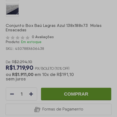
Conjunto Box Baú Lagras Azul 138x188x73 Molas
Ensacadas
0 Avaliações
Produto:
Em estoque
SKU.: 450788X606438
R$2.294,10
De:
R$1.719,90
PIX/BOLETO (10% OFF)
R$1.911,00
ou
em
10
x
de
R$191,10
sem juros
COMPRAR
Formas de Pagamento