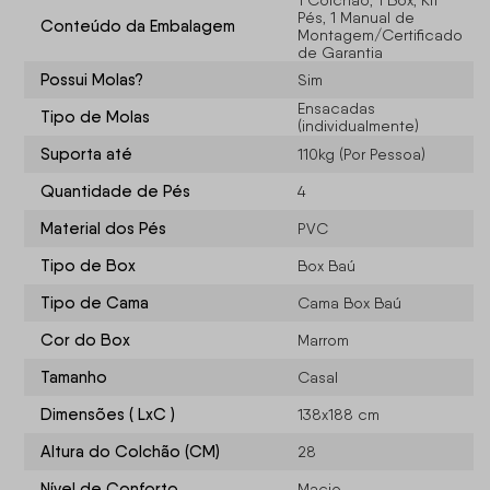
1 Colchão, 1 Box, Kit
Pés, 1 Manual de
Conteúdo da Embalagem
Montagem/Certificado
de Garantia
Possui Molas?
Sim
Ensacadas
Tipo de Molas
(individualmente)
Suporta até
110kg (Por Pessoa)
Quantidade de Pés
4
Material dos Pés
PVC
Tipo de Box
Box Baú
Tipo de Cama
Cama Box Baú
Cor do Box
Marrom
Tamanho
Casal
Dimensões ( LxC )
138x188 cm
Altura do Colchão (CM)
28
Nível de Conforto
Macio