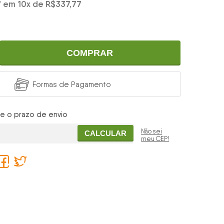
7
em
10
x
de
R$337,77
COMPRAR
Formas de Pagamento
 e o prazo de envio
Não sei
CALCULAR
meu CEP!