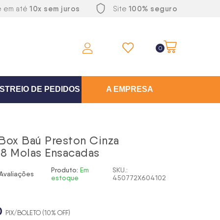
10x sem juros
100% seguro
e em até
Site
0
STREIO DE PEDIDOS
A EMPRESA
Box Baú Preston Cinza
8 Molas Ensacadas
Produto:
Em
SKU.:
Avaliações
estoque
450772X604102
0
PIX/BOLETO (10% OFF)