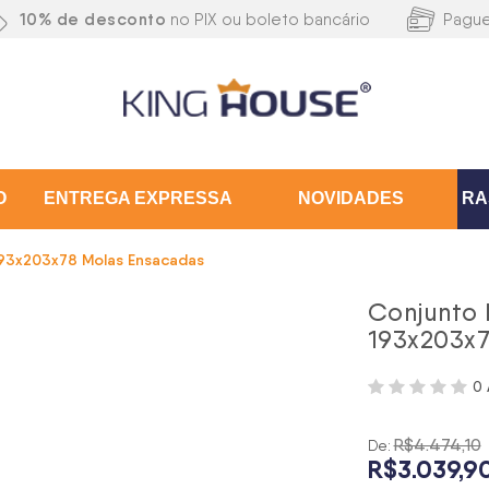
10% de desconto
no PIX ou boleto bancário
Pagu
O
ENTREGA EXPRESSA
NOVIDADES
RA
193x203x78 Molas Ensacadas
Conjunto 
193x203x7
0 
R$4.474,10
De:
R$3.039,9