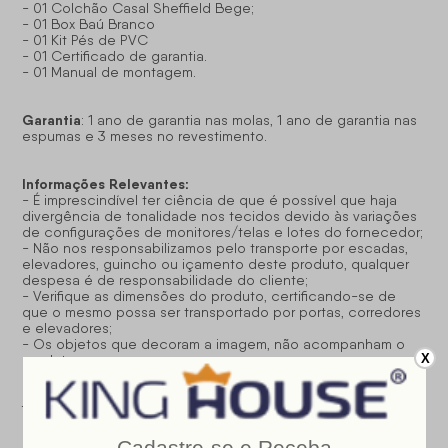
- 01 Colchão Casal Sheffield Bege;
- 01 Box Baú Branco
- 01 Kit Pés de PVC
- 01 Certificado de garantia.
- 01 Manual de montagem.
Garantia
: 1 ano de garantia nas molas, 1 ano de garantia nas
espumas e 3 meses no revestimento.
Informações Relevantes:
- É imprescindível ter ciência de que é possível que haja
divergência de tonalidade nos tecidos devido às variações
de configurações de monitores/telas e lotes do fornecedor;
- Não nos responsabilizamos pelo transporte por escadas,
elevadores, guincho ou içamento deste produto, qualquer
despesa é de responsabilidade do cliente;
- Verifique as dimensões do produto, certificando-se de
que o mesmo possa ser transportado por portas, corredores
e elevadores;
- Os objetos que decoram a imagem, não acompanham o
X
produto;
- Não nos responsabilizamos pela instalação e montagem;
- Prestamos assistência somente por defeitos de
fabricação.