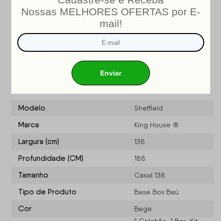
INMETRO
Nosso produto é certificado pelo
!
CERTIFICADO DE CONFORMIDADE NÚMERO: 07424-001-
02/2019
OCP: 003
Especificações do produto
Modelo
Sheffield
Marca
King House ®
Largura (cm)
138
Profundidade (CM)
188
Tamanho
Casal 138
Tipo de Produto
Base Box Baú
Cor
Bege