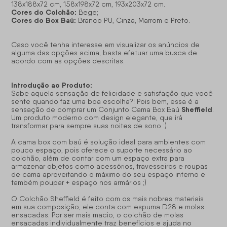
138x188x72 cm, 158x198x72 cm, 193x203x72 cm.
Cores do Colchão:
Bege;
Cores do Box Baú:
Branco PU, Cinza, Marrom e Preto.
Caso você tenha interesse em visualizar os anúncios de
alguma das opções acima, basta efetuar uma busca de
acordo com as opções descritas.
Introdução ao Produto:
Sabe aquela sensação de felicidade e satisfação que você
sente quando faz uma boa escolha?! Pois bem, essa é a
Sheffield
sensação de comprar um Conjunto Cama Box Baú
.
Um produto moderno com design elegante, que irá
transformar para sempre suas noites de sono :)
A cama box com baú é solução ideal para ambientes com
pouco espaço, pois oferece o suporte necessário ao
colchão, além de contar com um espaço extra para
armazenar objetos como acessórios, travesseiros e roupas
de cama aproveitando o máximo do seu espaço interno e
também poupar + espaço nos armários ;)
O Colchão Sheffield é feito com os mais nobres materiais
em sua composição, ele conta com espuma D28 e molas
ensacadas. Por ser mais macio, o colchão de molas
ensacadas individualmente traz benefícios e ajuda no