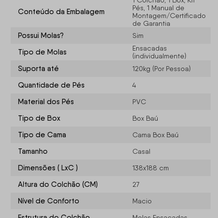
1 Colchão, 1 Box, Kit
Pés, 1 Manual de
Conteúdo da Embalagem
Montagem/Certificado
de Garantia
Possui Molas?
Sim
Ensacadas
Tipo de Molas
(individualmente)
Suporta até
120kg (Por Pessoa)
Quantidade de Pés
4
Material dos Pés
PVC
Tipo de Box
Box Baú
Tipo de Cama
Cama Box Baú
Tamanho
Casal
Dimensões ( LxC )
138x188 cm
Altura do Colchão (CM)
27
Nível de Conforto
Macio
Estrutura do Colchão
Molas Ensacadas