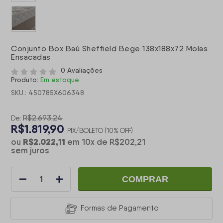
Conjunto Box Baú Sheffield Bege 138x188x72 Molas
Ensacadas
0 Avaliações
Produto:
Em estoque
SKU.: 450785X606348
R$2.693,24
De:
R$1.819,90
PIX/BOLETO (10% OFF)
R$2.022,11
ou
em
10
x
de
R$202,21
sem juros
COMPRAR
Formas de Pagamento