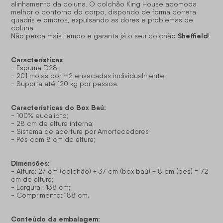
alinhamento da coluna. O colchão King House acomoda
melhor o contorno do corpo, dispondo de forma correta
quadris e ombros, expulsando as dores e problemas de
coluna.
Sheffield
Não perca mais tempo e garanta já o seu colchão
!
Características
:
- Espuma D28;
- 201 molas por m2 ensacadas individualmente;
- Suporta até 120 kg por pessoa.
Características do Box Baú:
- 100% eucalipto;
- 28 cm de altura interna;
- Sistema de abertura por Amortecedores
- Pés com 8 cm de altura;
Dimensões:
- Altura: 27 cm (colchão) + 37 cm (box baú) + 8 cm (pés) = 72
cm de altura;
- Largura : 138 cm;
- Comprimento: 188 cm.
Conteúdo da embalagem: