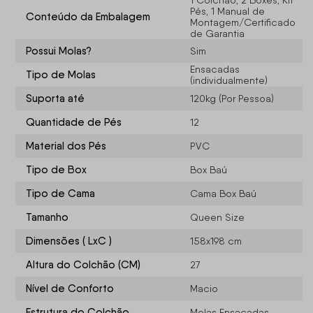
1 Colchão, 2 Boxes, Kit
Pés, 1 Manual de
Conteúdo da Embalagem
Montagem/Certificado
de Garantia
Possui Molas?
Sim
Ensacadas
Tipo de Molas
(individualmente)
Suporta até
120kg (Por Pessoa)
Quantidade de Pés
12
Material dos Pés
PVC
Tipo de Box
Box Baú
Tipo de Cama
Cama Box Baú
Tamanho
Queen Size
Dimensões ( LxC )
158x198 cm
Altura do Colchão (CM)
27
Nível de Conforto
Macio
Estrutura do Colchão
Molas Ensacadas