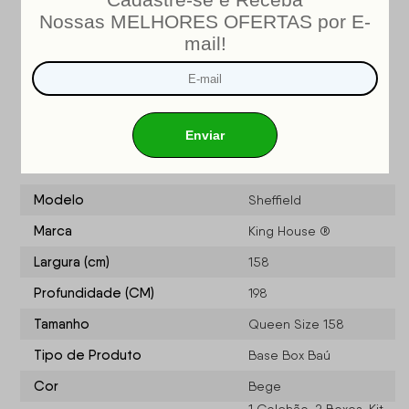
INMETRO
Nosso produto é certificado pelo
!
CERTIFICADO DE CONFORMIDADE NÚMERO: 07424-001-
02/2019
OCP: 003
Especificações do produto
Modelo
Sheffield
Marca
King House ®
Largura (cm)
158
Profundidade (CM)
198
Tamanho
Queen Size 158
Tipo de Produto
Base Box Baú
Cor
Bege