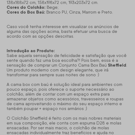
138x188x72 cm, 158x198x72 cm, 193x203x72 cm.
Cores do Colchão:
Bege;
Cores do Box Baú:
Branco PU, Cinza, Marrom e Preto.
Caso você tenha interesse em visualizar os anúncios de
alguma das opções acima, basta efetuar uma busca de
acordo com as opções descritas.
Introdução ao Produto:
Sabe aquela sensação de felicidade e satisfação que você
sente quando faz uma boa escolha?! Pois bem, essa é a
Sheffield
sensação de comprar um Conjunto Cama Box Baú
.
Um produto moderno com design elegante, que irá
transformar para sempre suas noites de sono :)
A cama box com baú é solução ideal para ambientes com
pouco espaço, pois oferece o suporte necessário ao
colchão, além de contar com um espaço extra para
armazenar objetos como acessórios, travesseiros e roupas
de cama aproveitando o máximo do seu espaço interno e
também poupar + espaço nos armários ;)
O Colchão Sheffield é feito com os mais nobres materiais
em sua composição, ele conta com espuma D28 e molas
ensacadas. Por ser mais macio, o colchão de molas
ensacadas individualmente traz benefícios e ajuda no