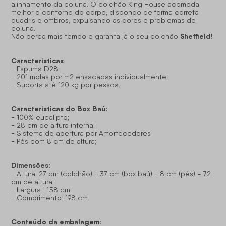
alinhamento da coluna. O colchão King House acomoda
melhor o contorno do corpo, dispondo de forma correta
quadris e ombros, expulsando as dores e problemas de
coluna.
Sheffield
Não perca mais tempo e garanta já o seu colchão
!
Características
:
- Espuma D28;
- 201 molas por m2 ensacadas individualmente;
- Suporta até 120 kg por pessoa.
Características do Box Baú:
- 100% eucalipto;
- 28 cm de altura interna;
- Sistema de abertura por Amortecedores
- Pés com 8 cm de altura;
Dimensões:
- Altura: 27 cm (colchão) + 37 cm (box baú) + 8 cm (pés) = 72
cm de altura;
- Largura : 158 cm;
- Comprimento: 198 cm.
Conteúdo da embalagem: