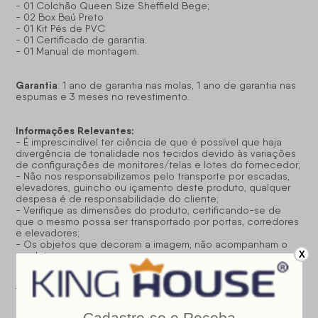
- 01 Colchão Queen Size Sheffield Bege;
- 02 Box Baú Preto
- 01 Kit Pés de PVC
- 01 Certificado de garantia.
- 01 Manual de montagem.
Garantia
: 1 ano de garantia nas molas, 1 ano de garantia nas
espumas e 3 meses no revestimento.
Informações Relevantes:
- É imprescindível ter ciência de que é possível que haja
divergência de tonalidade nos tecidos devido às variações
de configurações de monitores/telas e lotes do fornecedor;
- Não nos responsabilizamos pelo transporte por escadas,
elevadores, guincho ou içamento deste produto, qualquer
despesa é de responsabilidade do cliente;
- Verifique as dimensões do produto, certificando-se de
que o mesmo possa ser transportado por portas, corredores
e elevadores;
- Os objetos que decoram a imagem, não acompanham o
X
produto;
- Não nos responsabilizamos pela instalação e montagem;
- Prestamos assistência somente por defeitos de
fabricação.