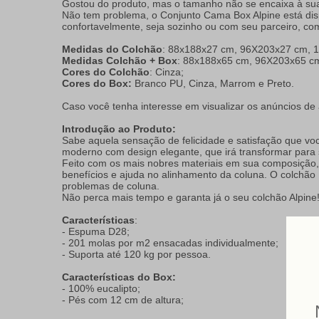
Gostou do produto, mas o tamanho não se encaixa à su
Não tem problema, o Conjunto Cama Box Alpine está dis
confortavelmente, seja sozinho ou com seu parceiro, c
Medidas do Colchão
: 88x188x27 cm, 96X203x27 cm, 
Medidas Colchão + Box
: 88x188x65 cm, 96X203x65 c
Cores do Colchão
: Cinza;
Cores do Box:
Branco PU, Cinza, Marrom e Preto.
Caso você tenha interesse em visualizar os anúncios d
Introdução ao Produto:
Sabe aquela sensação de felicidade e satisfação que v
moderno com design elegante, que irá transformar para 
Feito com os mais nobres materiais em sua composição,
benefícios e ajuda no alinhamento da coluna. O colchã
problemas de coluna.
Não perca mais tempo e garanta já o seu colchão Alpine
Características
:
- Espuma D28;
- 201 molas por m2 ensacadas individualmente;
- Suporta até 120 kg por pessoa.
Características do Box:
- 100% eucalipto;
- Pés com 12 cm de altura;