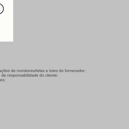
ações de monitores/telas e lotes do fornecedor;
de responsabilidade do cliente;
es;