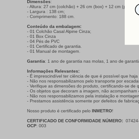
Dimensões
:
- Altura: 27 cm (colchão) + 26 cm (box) + 12 cm (pés) = 
- Largura : 138 cm;
- Comprimento: 188 cm.
Conteúdo da embalagem:
- 01 Colchão Casal Alpine Cinza;
- 01 Box Cinza
- 04 Pés de PVC
- 01 Certificado de garantia.
- 01 Manual de montagem.
Garantia
: 1 ano de garantia nas molas, 1 ano de garan
Informações Relevantes:
- É imprescindível ter ciência de que é possível que haj
- Não nos responsabilizamos pelo transporte por escada
- Verifique as dimensões do produto, certificando-se de
- Os objetos que decoram a imagem, não acompanham o
- Não nos responsabilizamos pela instalação e montage
- Prestamos assistência somente por defeitos de fabrica
Nosso produto é certificado pelo
INMETRO
!
CERTIFICADO DE CONFORMIDADE NÚMERO:
07424-
OCP
: 003