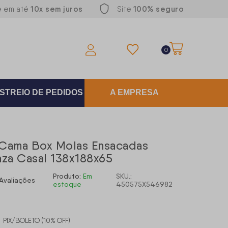
10x sem juros
100% seguro
e em até
Site
0
STREIO DE PEDIDOS
A EMPRESA
Cama Box Molas Ensacadas
nza Casal 138x188x65
Produto:
Em
SKU.:
Avaliações
estoque
450575X546982
0
PIX/BOLETO (10% OFF)