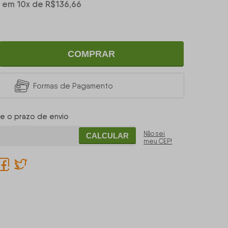
em
10
x
de
R$136,66
COMPRAR
Formas de Pagamento
 e o prazo de envio
Não sei
CALCULAR
meu CEP!