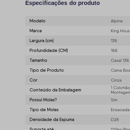
Especificações do produto
Modelo
Alpine
Marca
King Hou
Largura (cm)
138
Profundidade (CM)
188
Tamanho
Casal 138
Tipo de Produto
Cama Box
Cor
Cinza
1 Colchão,
Conteúdo da Embalagem
Montagem/
Possui Molas?
Sim
Tipo de Molas
Ensacadas
Densidade da Espuma
D28
Suporta até
120kg (Po