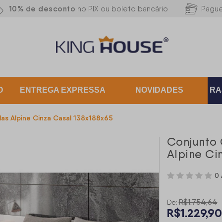
10% de desconto
no PIX ou boleto bancário
Pagu
O
ENTREGA EXPRESSA
NOVIDADES
RA
as Alpine Cinza Casal 138x188x65
Conjunto 
Alpine Ci
0 
R$1.754,64
De:
R$1.229,9