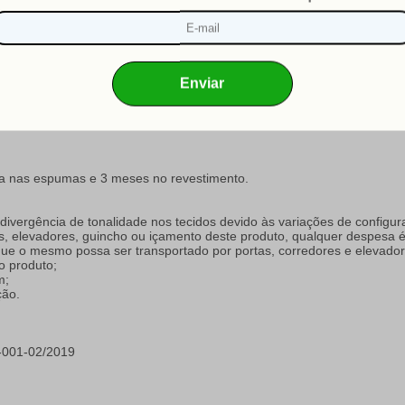
65 cm de altura;
tia nas espumas e 3 meses no revestimento.
a divergência de tonalidade nos tecidos devido às variações de configur
s, elevadores, guincho ou içamento deste produto, qualquer despesa é 
 que o mesmo possa ser transportado por portas, corredores e elevador
 produto;
m;
ção.
001-02/2019