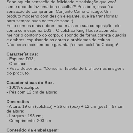
Sabe aquela sensação de felicidade e satisfação que você
sente quando faz uma boa escolha?! Pois bem, essa é a
sensação de comprar um Conjunto Cama Chicago. Um
produto moderno com design elegante, que irá transformar
para sempre suas noites de sono :)
Feito com os mais nobres materiais em sua composição, ele
conta com espuma D33 . O colchão King House acomoda
melhor o contorno do corpo, dispondo de forma correta quadris
e ombros, expulsando as dores e problemas de coluna.
Não perca mais tempo e garanta já o seu colchão Chicago!
Características
:
- Espuma D33;
- One face;
- Peso Suportado: *Consultar tabela de biotipo nas imagens
do produto.
Características do Box:
- 100% eucalipto;
- Pés com 12 cm de altura;
Dimensões
:
- Altura: 19 cm (colchão) + 26 cm (box) + 12 cm (pés) = 57 cm
de altura;
- Largura : 193 cm;
- Comprimento: 203 cm.
Conteúdo da embalagem: