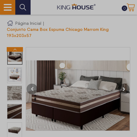
0
Página Inicial
|
Conjunto Cama Box Espuma Chicago Marrom King
193x203x57