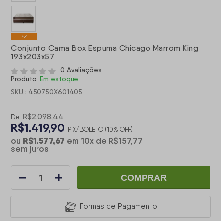
Conjunto Cama Box Espuma Chicago Marrom King
193x203x57
0 Avaliações
Produto:
Em estoque
SKU.: 450750X601405
R$2.098,44
De:
R$1.419,90
PIX/BOLETO (10% OFF)
R$1.577,67
ou
em
10
x
de
R$157,77
sem juros
COMPRAR
Formas de Pagamento