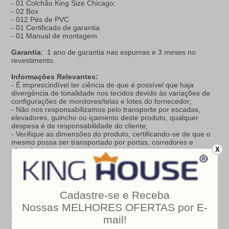
- 01 Colchão King Size Chicago;
- 02 Box
- 012 Pés de PVC
- 01 Certificado de garantia.
- 01 Manual de montagem.
Garantia
: 1 ano de garantia nas espumas e 3 meses no
revestimento.
Informações Relevantes:
- É imprescindível ter ciência de que é possível que haja
divergência de tonalidade nos tecidos devido às variações de
configurações de monitores/telas e lotes do fornecedor;
- Não nos responsabilizamos pelo transporte por escadas,
elevadores, guincho ou içamento deste produto, qualquer
despesa é de responsabilidade do cliente;
- Verifique as dimensões do produto, certificando-se de que o
mesmo possa ser transportado por portas, corredores e
X
elevadores;
- Os objetos que decoram a imagem, não acompanham o
produto;
- Não nos responsabilizamos pela instalação e montagem;
- Prestamos assistência somente por defeitos de fabricação.
Nosso produto é certificado pelo
INMETRO
!
CERTIFICADO DE CONFORMIDADE NÚMERO:
07424-001-
02/2019