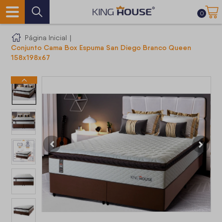
0
Página Inicial
|
Conjunto Cama Box Espuma San Diego Branco Queen
158x198x67