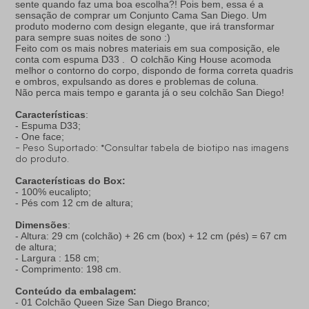
sente quando faz uma boa escolha?! Pois bem, essa é a
sensação de comprar um Conjunto Cama San Diego. Um
produto moderno com design elegante, que irá transformar
para sempre suas noites de sono :)
Feito com os mais nobres materiais em sua composição, ele
conta com espuma D33 . O colchão King House acomoda
melhor o contorno do corpo, dispondo de forma correta quadris
e ombros, expulsando as dores e problemas de coluna.
Não perca mais tempo e garanta já o seu colchão San Diego!
Características
:
- Espuma D33;
- One face;
- Peso Suportado: *Consultar tabela de biotipo nas imagens
do produto.
Características do Box:
- 100% eucalipto;
- Pés com 12 cm de altura;
Dimensões
:
- Altura: 29 cm (colchão) + 26 cm (box) + 12 cm (pés) = 67 cm
de altura;
- Largura : 158 cm;
- Comprimento: 198 cm.
Conteúdo da embalagem:
- 01 Colchão Queen Size San Diego Branco;