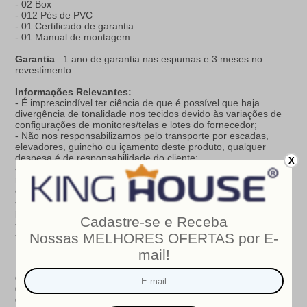
- 02 Box
- 012 Pés de PVC
- 01 Certificado de garantia.
- 01 Manual de montagem.
Garantia
: 1 ano de garantia nas espumas e 3 meses no
revestimento.
Informações Relevantes:
- É imprescindível ter ciência de que é possível que haja
divergência de tonalidade nos tecidos devido às variações de
configurações de monitores/telas e lotes do fornecedor;
- Não nos responsabilizamos pelo transporte por escadas,
elevadores, guincho ou içamento deste produto, qualquer
despesa é de responsabilidade do cliente;
X
- Verifique as dimensões do produto, certificando-se de que o
mesmo possa ser transportado por portas, corredores e
elevadores;
- Os objetos que decoram a imagem, não acompanham o
produto;
- Não nos responsabilizamos pela instalação e montagem;
- Prestamos assistência somente por defeitos de fabricação.
Nosso produto é certificado pelo
INMETRO
!
CERTIFICADO DE CONFORMIDADE NÚMERO:
07424-001-
02/2019
OCP
: 003