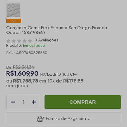
Conjunto Cama Box Espuma San Diego Branco
Queen 158x198x67
0 Avaliações
Produto:
Em estoque
SKU.: 450748X625880
R$2.361,34
De:
R$1.609,90
PIX/BOLETO (10% OFF)
R$1.788,78
ou
em
10
x
de
R$178,88
sem juros
COMPRAR
Formas de Pagamento