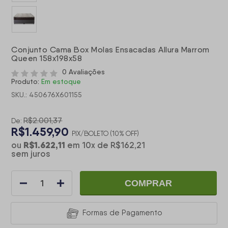
Conjunto Cama Box Molas Ensacadas Allura Marrom
Queen 158x198x58
0 Avaliações
Produto:
Em estoque
SKU.: 450676X601155
R$2.001,37
De:
R$1.459,90
PIX/BOLETO (10% OFF)
R$1.622,11
ou
em
10
x
de
R$162,21
sem juros
COMPRAR
Formas de Pagamento