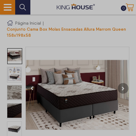
0
Página Inicial
|
Conjunto Cama Box Molas Ensacadas Allura Marrom Queen
158x198x58