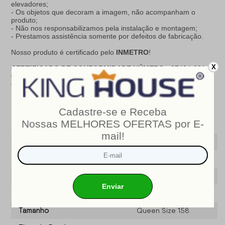
elevadores;
- Os objetos que decoram a imagem, não acompanham o
produto;
- Não nos responsabilizamos pela instalação e montagem;
- Prestamos assistência somente por defeitos de fabricação.
Nosso produto é certificado pelo
INMETRO
!
X
CERTIFICADO DE CONFORMIDADE NÚMERO:
07424-001-
02/2019
OCP
: 003
Especificações do produto
Modelo
Allura
Marca
King House ®
Largura (cm)
158
Profundidade (CM)
198
Tamanho
Queen Size 158