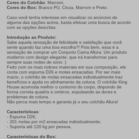
Cores do Colchão
: Marrom;
Cores do Box:
Branco PU, Cinza, Marrom e Preto.
Caso você tenha interesse em visualizar os anúncios de
alguma das opções acima, basta efetuar uma busca de acordo
com as opções descritas.
Introdução ao Produto:
Sabe aquela sensação de felicidade e satisfação que você
sente quando faz uma boa escolha?! Pois bem, essa é a
sensação de comprar um Conjunto Cama Allura. Um produto
moderno com design elegante, que irá transformar para
sempre suas noites de sono :)
Feito com os mais nobres materiais em sua composição, ele
conta com espuma D26 e molas ensacadas. Por ser mais
macio, o colchão de molas ensacadas individualmente traz
benefícios e ajuda no alinhamento da coluna. O colchão King
House acomoda melhor o contorno do corpo, dispondo de
forma correta quadris e ombros, expulsando as dores e
problemas de coluna.
Não perca mais tempo e garanta já o seu colchão Allura!
Características
:
- Espuma D26;
- 201 molas por m2 ensacadas individualmente;
- Suporta até 120 kg por pessoa.
Características do Box: